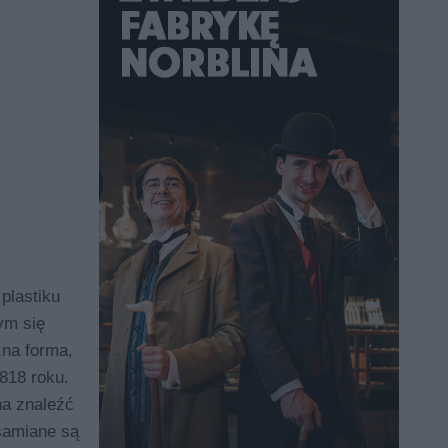
plastiku
ym się
na forma,
818 roku.
na znaleźć
żsamiane są