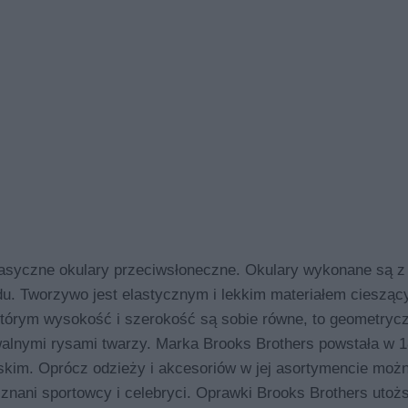
zne okulary przeciwsłoneczne. Okulary wykonane są z 
u. Tworzywo jest elastycznym i lekkim materiałem ciesząc
tórym wysokość i szerokość są sobie równe, to geometrycz
owalnymi rysami twarzy. Marka Brooks Brothers powstała w 1
ńskim. Oprócz odzieży i akcesoriów w jej asortymencie moż
 znani sportowcy i celebryci. Oprawki Brooks Brothers uto