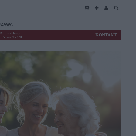
SZAWA
Biuro reklamy
KONTAKT
el. 502-280-720