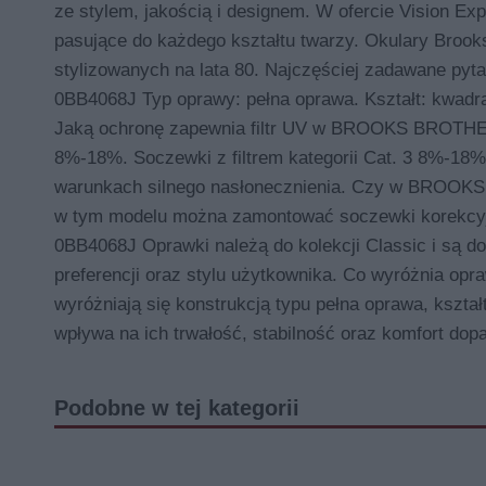
ze stylem, jakością i designem. W ofercie Vision Exp
pasujące do każdego kształtu twarzy. Okulary Brooks
stylizowanych na lata 80. Najczęściej zadawane 
0BB4068J Typ oprawy: pełna oprawa. Kształt: kwadrato
Jaką ochronę zapewnia filtr UV w BROOKS BROTHERS
8%-18%. Soczewki z filtrem kategorii Cat. 3 8%-18% 
warunkach silnego nasłonecznienia. Czy w BROO
w tym modelu można zamontować soczewki korekc
0BB4068J Oprawki należą do kolekcji Classic i są d
preferencji oraz stylu użytkownika. Co wyróżnia 
wyróżniają się konstrukcją typu pełna oprawa, kszta
wpływa na ich trwałość, stabilność oraz komfort do
Podobne w tej kategorii