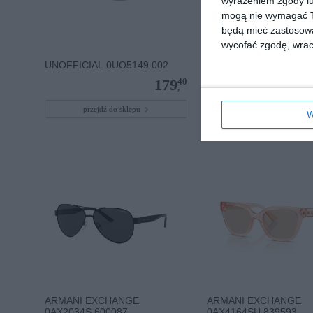
wyrażeniem zgody lu
mogą nie wymagać Tw
będą mieć zastosowa
wycofać zgodę, wraca
UNOFFICIAL 0UO5149 002
POLAROID PLD 4180/S
40
179
,
przejdź do sklepu
przejdź do sklepu
W
ARMANI EXCHANGE
ARMANI EXCHANGE
0AX2034S 600087
0AX4164SU 839593