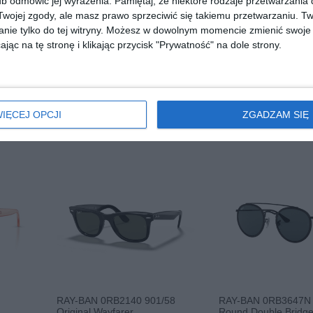
b odmówić jej wyrażenia.
Pamiętaj, że niektóre rodzaje przetwarzani
ojej zgody, ale masz prawo sprzeciwić się takiemu przetwarzaniu. Tw
nie tylko do tej witryny. Możesz w dowolnym momencie zmienić swoje 
jąc na tę stronę i klikając przycisk "Prywatność" na dole strony.
 086
ARNETTE 0AN3095 737/22
VERSACE 0VE2199 
00
00
289
529
,
,
przejdź do sklepu
przejdź do skle
IĘCEJ OPCJI
ZGADZAM SIĘ
RAY-BAN 0RB2140 901/58
RAY-BAN 0RB3647N 
Original Wayfarer
Round Double Bridg