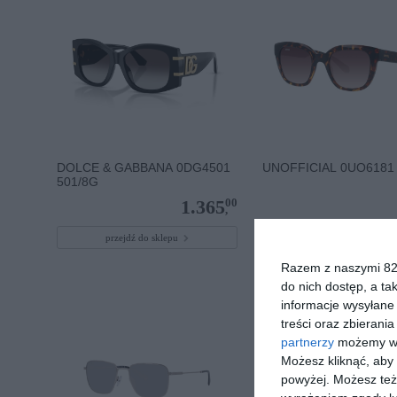
DOLCE & GABBANA 0DG4501
UNOFFICIAL 0UO6181
501/8G
00
1.365
,
przejdź do sklepu
przejdź do sklepu
Razem z naszymi 824
do nich dostęp, a ta
informacje wysyłane 
treści oraz zbierania
partnerzy
możemy wyk
Możesz kliknąć, aby
powyżej. Możesz też 