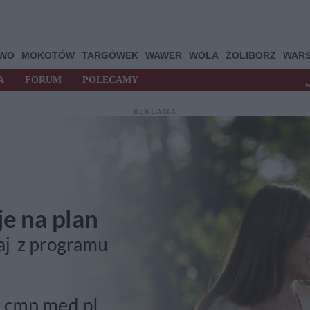
OWO
MOKOTÓW
TARGÓWEK
WAWER
WOLA
ŻOLIBORZ
WAR
A
FORUM
POLECAMY
t
REKLAMA