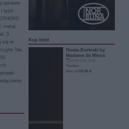
j oprawie
i tych
BROTHERS
: metal.
t. 3
Kup bilet
ą się w
cyjne Tak,
Rewia Burleski by
Madame de Minou
ERS
09.09.2026, 19:00
ych
Wrocław
bilety od
165,00 zł
Oprawki
połączenie