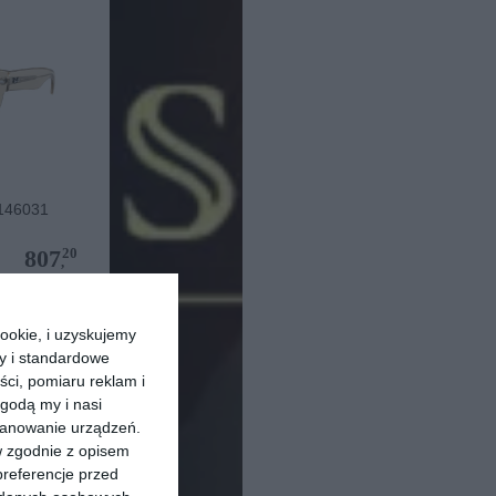
146031
20
807
,
pu
ookie, i uzyskujemy
ry i standardowe
ści, pomiaru reklam i
godą my i nasi
kanowanie urządzeń.
w zgodnie z opisem
preferencje przed