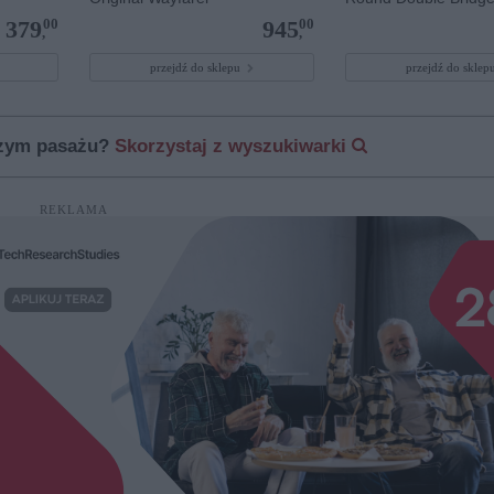
00
00
379
945
,
,
przejdź do sklepu
przejdź do skle
szym pasażu?
Skorzystaj z wyszukiwarki
REKLAMA