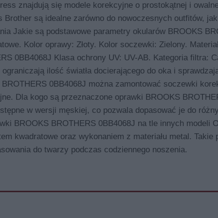
ress znajdują się modele korekcyjne o prostokątnej i owalne
 Brother są idealne zarówno do nowoczesnych outfitów, jak 
pytania Jakie są podstawowe parametry okularów BROOKS 
we. Kolor oprawy: Złoty. Kolor soczewki: Zielony. Materiał
 0BB4068J Klasa ochrony UV: UV-AB. Kategoria filtra: Ca
ograniczają ilość światła docierającego do oka i sprawdzaj
KS BROTHERS 0BB4068J można zamontować soczewki korek
yjne. Dla kogo są przeznaczone oprawki BROOKS BROTH
ostępne w wersji męskiej, co pozwala dopasować je do różn
oprawki BROOKS BROTHERS 0BB4068J na tle innych modeli 
łtem kwadratowe oraz wykonaniem z materiału metal. Takie 
pasowania do twarzy podczas codziennego noszenia.