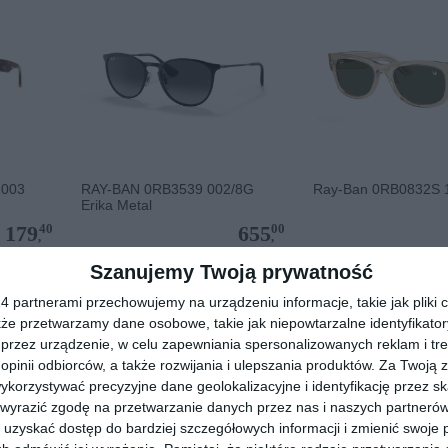
 003
RAY-BAN 0RB3539 002/8G
Ray-Ban 0RB0832S 
Erika Metal
40
00
179
655
,
,
Szanujemy Twoją prywatność
przejdź do sklepu
przejdź do skle
 partnerami przechowujemy na urządzeniu informacje, takie jak pliki c
kże przetwarzamy dane osobowe, takie jak niepowtarzalne identyfikato
przez urządzenie, w celu zapewniania spersonalizowanych reklam i tre
 opinii odbiorców, a także rozwijania i ulepszania produktów.
Za Twoją z
orzystywać precyzyjne dane geolokalizacyjne i identyfikację przez s
 wyrazić zgodę na przetwarzanie danych przez nas i naszych partneró
uzyskać dostęp do bardziej szczegółowych informacji i zmienić swoje 