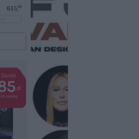
20
615
,
pu