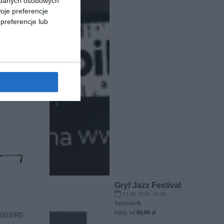
a danych osobowych
oje preferencje
preferencje lub
100281
50
857
,
pu
Gryf Jazz Festival
11.09.2026, 18:00
Szczecinek
bilety od
60,00 zł
002/R5
e