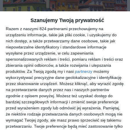
Szanujemy Twoją prywatność
Razem z naszymi 824 partnerami przechowujemy na
Warszawa to miasto, które nigdy nie zwalnia
urządzeniu informacje, takie jak pliki cookie, i uzyskujemy do
nich dostęp, a także przetwarzamy dane osobowe, takie jak
tempa. Stolica Polski oferuje mieszkańcom i
niepowtarzalne identyfikatory i standardowe informacje
turystom ogrom atrakcji, wydarzeń i
wysyłane przez urządzenie, w celu zapewniania
możliwości spędzania wolnego czasu. Każdy
spersonalizowanych reklam i treści, pomiaru reklam i treści oraz
zbierania opinii odbiorców, a także rozwijania i ulepszania
weekend i każdy tydzień w Warszawie przynosi
produktów.
Za Twoją zgodą my i nasi
partnerzy
możemy
coś nowego - od wielkich festiwali i koncertów,
wykorzystywać precyzyjne dane geolokalizacyjne i identyfikację
przez spotkania kulturalne i rodzinne pikniki,
przez skanowanie urządzeń. Możesz kliknąć, aby wyrazić zgodę
na przetwarzanie danych przez nas i naszych partnerów
aż po darmowe wejścia do muzeów.
zgodnie z opisem powyżej. Możesz też uzyskać dostęp do
bardziej szczegółowych informacji i zmienić swoje preferencje
Ale jak odnaleźć się w tak bogatej ofercie? Właśnie tu z pomocą
przed wyrażeniem zgody lub odmówić jej wyrażenia.
Pamiętaj,
przychodzi
WarsawCity.info
- serwis stworzony dla wszystkich,
że niektóre rodzaje przetwarzania danych osobowych mogą nie
którzy chcą być na bieżąco z tym, co dzieje się w stolicy. To Twój
wymagać Twojej zgody, ale masz prawo sprzeciwić się takiemu
przetwarzaniu. Twoje preferencje będą mieć zastosowanie tylko
osobisty przewodnik po wydarzeniach, imprezach, muzeach i