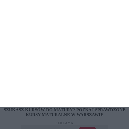
Jak radzić sobie z upałami? Śmieszne
klapki to jeden ze sposobów!
ARTYKUŁ SPONSOROWANY
Chcesz przekazać coś więcej, poprawić SEO swojej
strony?
dodaj on-line
LINKI SPONSOROWANE
ADAPTIVEGRC
ERECEPTAONLINE24.PL
ZOLIBORZNEWS.PL
PORÓWNYWARKA KREDYTÓW RANKOMAT.PL
SZUKASZ KURSÓW DO MATURY? POZNAJ SPRAWDZONE
KURSY MATURALNE W WARSZAWIE
REKLAMA