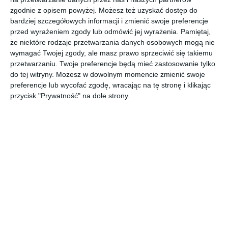
zgodnie z opisem powyżej. Możesz też uzyskać dostęp do
krótkoterminowych potrzeb finansowych?
bardziej szczegółowych informacji i zmienić swoje preferencje
przed wyrażeniem zgody lub odmówić jej wyrażenia.
Pamiętaj,
Pożyczka na 60 dni
może być dobrą opcją dla
że niektóre rodzaje przetwarzania danych osobowych mogą nie
krótkoterminowych potrzeb finansowych, ale jak każda forma
wymagać Twojej zgody, ale masz prawo sprzeciwić się takiemu
pożyczki, ma swoje plusy i minusy.
przetwarzaniu. Twoje preferencje będą mieć zastosowanie tylko
do tej witryny. Możesz w dowolnym momencie zmienić swoje
Zalety:
preferencje lub wycofać zgodę, wracając na tę stronę i klikając
przycisk "Prywatność" na dole strony.
Dostępność:
Wiele firm oferuje błyskawiczne decyzje i szybki
przelew środków, co jest istotne w nagłych sytuacjach.
Elastyczność:
Krótszy okres spłaty oznacza, że
zobowiązanie nie ciągnie się przez długie miesiące, co może
być korzystne, jeśli jesteś pewny, że będziesz w stanie spłacić
pożyczkę w ciągu dwóch miesięcy.
Wady:
Wyższe koszty:
Pożyczki krótkoterminowe mogą wiązać się
z wyższymi kosztami i oprocentowaniem, co sprawia, że