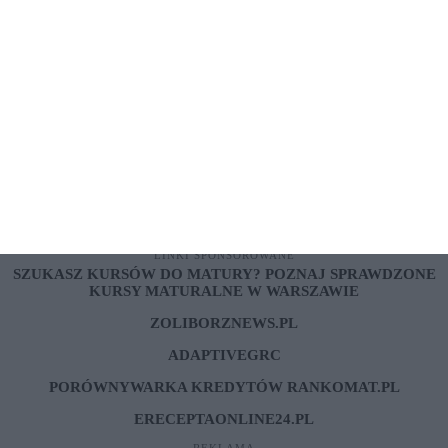
ARTYKUŁ SPONSOROWANY
Złote monety czy sztabki? Jaką formę
złota wybrać i dlaczego?
ARTYKUŁ SPONSOROWANY
Chcesz przekazać coś więcej, poprawić SEO swojej
strony?
dodaj on-line
LINKI SPONSOROWANE
SZUKASZ KURSÓW DO MATURY? POZNAJ SPRAWDZONE
KURSY MATURALNE W WARSZAWIE
ZOLIBORZNEWS.PL
ADAPTIVEGRC
PORÓWNYWARKA KREDYTÓW RANKOMAT.PL
ERECEPTAONLINE24.PL
REKLAMA