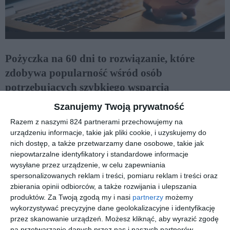
Pożyczka na 60 dni to rozwiązanie, które
zdobywa popularność wśród osób
potrzebujących szybkiego wsparcia
finansowego na krótki okres. Tego typu
Szanujemy Twoją prywatność
zobowiązanie może być pomocne w nagłych
Razem z naszymi 824 partnerami przechowujemy na
sytuacjach, gdy brakuje środków na bieżące
urządzeniu informacje, takie jak pliki cookie, i uzyskujemy do
nich dostęp, a także przetwarzamy dane osobowe, takie jak
wydatki lub niespodziewane koszty. Warto
niepowtarzalne identyfikatory i standardowe informacje
jednak przyjrzeć się zarówno zaletom, jak i
wysyłane przez urządzenie, w celu zapewniania
potencjalnym wadom takiej formy
spersonalizowanych reklam i treści, pomiaru reklam i treści oraz
zbierania opinii odbiorców, a także rozwijania i ulepszania
finansowania, aby podjąć świadomą decyzję i
produktów.
Za Twoją zgodą my i nasi
partnerzy
możemy
uniknąć problemów w przyszłości.
wykorzystywać precyzyjne dane geolokalizacyjne i identyfikację
przez skanowanie urządzeń. Możesz kliknąć, aby wyrazić zgodę
Czy pożyczka na 60 dni to dobra opcja dla
na przetwarzanie danych przez nas i naszych partnerów