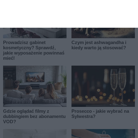
ale i bezpieczne dla zdrowia.
Prowadzisz gabinet
Czym jest ashwagandha i
kosmetyczny? Sprawdź,
kiedy warto ją stosować?
jakie wyposażenie powinnaś
mieć!
Gdzie oglądać filmy z
Prosecco - jakie wybrać na
dubbingiem bez abonamentu
Sylwestra?
VOD?