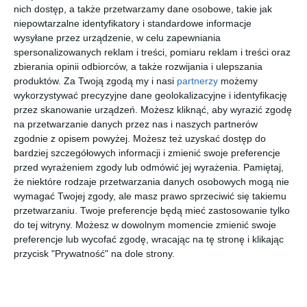
nich dostęp, a także przetwarzamy dane osobowe, takie jak
Po zakończeniu remontu torowiska pojawiły się pytania o
niepowtarzalne identyfikatory i standardowe informacje
dalsze losy tego miejsca. - Po trwającym od dłuższego czasu
wysyłane przez urządzenie, w celu zapewniania
spersonalizowanych reklam i treści, pomiaru reklam i treści oraz
remoncie i pracach przy torowisku na ulicy Andersa nastąpiło ich
zbierania opinii odbiorców, a także rozwijania i ulepszania
zakończenie. Do mieszkańców docierały różne informacje
produktów.
Za Twoją zgodą my i nasi
partnerzy
możemy
dotyczące przyszłego zagospodarowania tego terenu, wcześniej
wykorzystywać precyzyjne dane geolokalizacyjne i identyfikację
użytkowanego jako strzeżony parking. Pojawiały się informacje o
przez skanowanie urządzeń. Możesz kliknąć, aby wyrazić zgodę
miniparku czy zielonym, zadrzewionym skwerze. Czy są one
na przetwarzanie danych przez nas i naszych partnerów
prawdziwe? - pyta śródmiejski radny Krzysztof Górski.
zgodnie z opisem powyżej. Możesz też uzyskać dostęp do
Jak wynika z informacji przekazanych przez miasto, teren
bardziej szczegółowych informacji i zmienić swoje preferencje
przed wyrażeniem zgody lub odmówić jej wyrażenia.
Pamiętaj,
przez wiele lat pozostawał rezerwą pod budowę drugiej jezdni ul.
że niektóre rodzaje przetwarzania danych osobowych mogą nie
Andersa. Plany te jednak zmieniły się wraz z aktualnym
wymagać Twojej zgody, ale masz prawo sprzeciwić się takiemu
kierunkiem rozwoju przestrzeni miejskiej, zakładającym
przetwarzaniu. Twoje preferencje będą mieć zastosowanie tylko
ograniczanie szerokości ulic w centrum Warszawy.
do tej witryny. Możesz w dowolnym momencie zmienić swoje
preferencje lub wycofać zgodę, wracając na tę stronę i klikając
przycisk "Prywatność" na dole strony.
Wstąp do księgarni