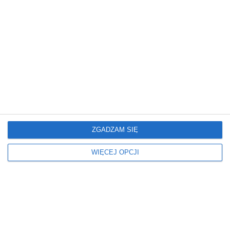
REKLAMA
ZGADZAM SIĘ
WIĘCEJ OPCJI
Najnowsze informacje w Pulsie Warszawy