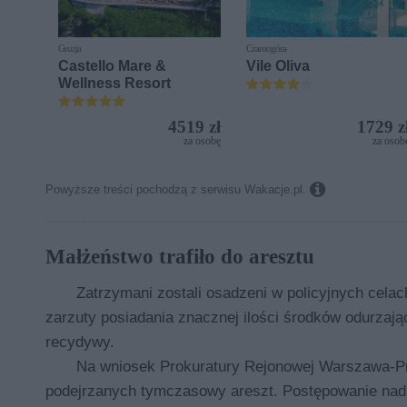
Gruzja
Czarnogóra
Castello Mare &
Vile Oliva
Wellness Resort
4519 zł
1729 z
za osobę
za osob

Powyższe treści pochodzą z serwisu Wakacje.pl.
Małżeństwo trafiło do aresztu
Zatrzymani zostali osadzeni w policyjnych cela
zarzuty posiadania znacznej ilości środków odurza
recydywy.
Na wniosek Prokuratury Rejonowej Warszawa-Pr
podejrzanych tymczasowy areszt. Postępowanie nad