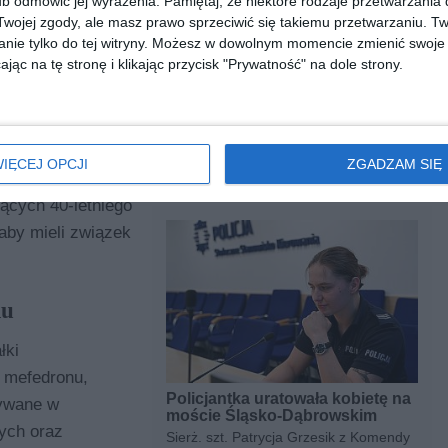
b odmówić jej wyrażenia.
Pamiętaj, że niektóre rodzaje przetwarzani
ojej zgody, ale masz prawo sprzeciwić się takiemu przetwarzaniu. Tw
nie tylko do tej witryny. Możesz w dowolnym momencie zmienić swoje 
jąc na tę stronę i klikając przycisk "Prywatność" na dole strony.
ią przeciwko Mieniu, pracując nad własnymi ustaleniami,
znaczną ilość narkotyków. Po zebraniu materiałów i
i odurzające, zaplanowali realizację.
IĘCEJ OPCJI
ZGADZAM SIĘ
 ogródków działkowych, gdzie para pomieszkiwała.
Gdy
iących 40-letniego
 aby mieli związek
iu
łki
, mefedronu,
Policjantka uratowała kobietę na
ywane w
moście Śląsko-Dąbrowskim
ych oraz
Sierż. szt. Patrycja Grzesik z Komendy