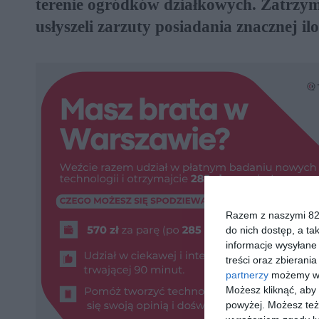
terenie ogródków działkowych. Zatrzymani
usłyszeli zarzuty posiadania znacznej ilo
Razem z naszymi 824
do nich dostęp, a ta
informacje wysyłane 
treści oraz zbierania
partnerzy
możemy wyk
Możesz kliknąć, aby
powyżej. Możesz też 