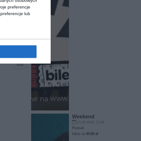
a danych osobowych
oje preferencje
preferencje lub
Weekend
25.09.2026, 23:00
Poznań
bilety od
49,00 zł