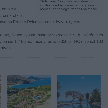
Stołecznej Policji była tego dnia po
służbie, ale bez wahania ruszyła na
 komplety
pomoc i zapobiegła tragedii na moście
Śląsko-Dąbrowskim. Jej błyskawiczna
roni krótkiej.
reakcja uratowała życie młodej kobiecie
w potężnym kryzysie psychicznym.
twa na Pradze-Południe, gdzie były ukryte w
 się, że ich łączna masa przekracza 7,5 kg. Wśród nich
, ponad 1,7 kg marihuany, prawie 350 g THC i niemal 100
otych.