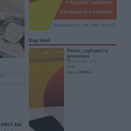
Kup bilet
Peron, czyli tam i z
powrotem
14.08.2026, 20:00
Łódź
bilety od
80,00 zł
cia
anci na