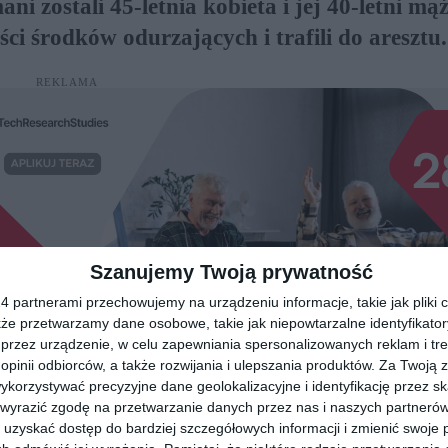
 zostali 45-letnia kobieta i jej 40-letni mąż
ści środków odurzających i trafili do aresztu.
REKLAMA
Szanujemy Twoją prywatność
 partnerami przechowujemy na urządzeniu informacje, takie jak pliki c
kże przetwarzamy dane osobowe, takie jak niepowtarzalne identyfikato
przez urządzenie, w celu zapewniania spersonalizowanych reklam i tre
 opinii odbiorców, a także rozwijania i ulepszania produktów.
Za Twoją z
orzystywać precyzyjne dane geolokalizacyjne i identyfikację przez s
 wyrazić zgodę na przetwarzanie danych przez nas i naszych partneró
uzyskać dostęp do bardziej szczegółowych informacji i zmienić swoje 