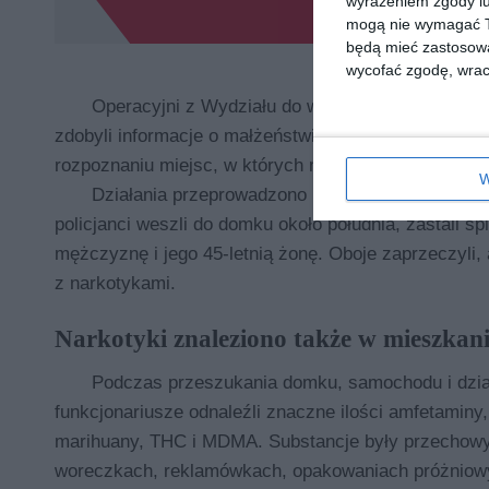
wyrażeniem zgody lu
mogą nie wymagać Tw
będą mieć zastosowa
wycofać zgodę, wraca
Operacyjni z Wydziału do walki z Przestępczośc
zdobyli informacje o małżeństwie mogącym posiadać 
rozpoznaniu miejsc, w których mogły być ukryte środk
W
Działania przeprowadzono na terenie kompleksu
policjanci weszli do domku około południa, zastali śp
mężczyznę i jego 45-letnią żonę. Oboje zaprzeczyli,
z narkotykami.
Narkotyki znaleziono także w mieszkan
Podczas przeszukania domku, samochodu i dzia
funkcjonariusze odnaleźli znaczne ilości amfetaminy
marihuany, THC i MDMA. Substancje były przechow
woreczkach, reklamówkach, opakowaniach próżniow