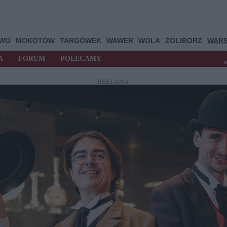
OWO
MOKOTÓW
TARGÓWEK
WAWER
WOLA
ŻOLIBORZ
WAR
A
FORUM
POLECAMY
t
REKLAMA