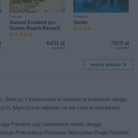
Wenezuela
Madagaskar
Sunsol Ecoland (ex.
Vanila
Dunes Beach Resort)
ł
6431 zł
7829 zł
ę
za osobę
za osobę
więcej wakacji
ch. Śledczy z komisariatu w Wawrze przedstawili obojgu
jących. Mężczyzna odpowie za ten czyn w warunkach
aga Południe sąd zastosował wobec obojga
zoruje Prokuratura Rejonowa Warszawa-Praga Południe.