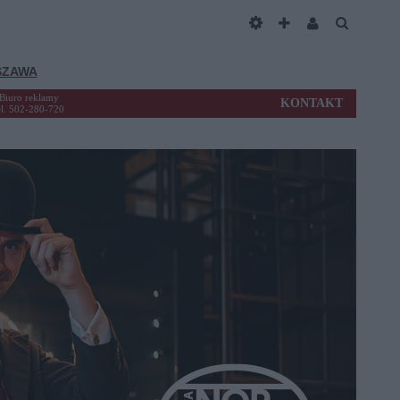
SZAWA
Biuro reklamy
KONTAKT
el. 502-280-720