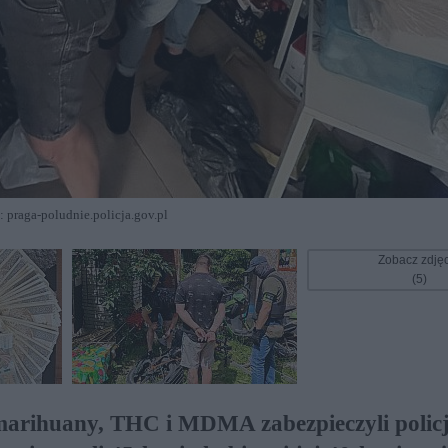
: praga-poludnie.policja.gov.pl
Zobacz zdję
(5)
marihuany, THC i MDMA zabezpieczyli policj