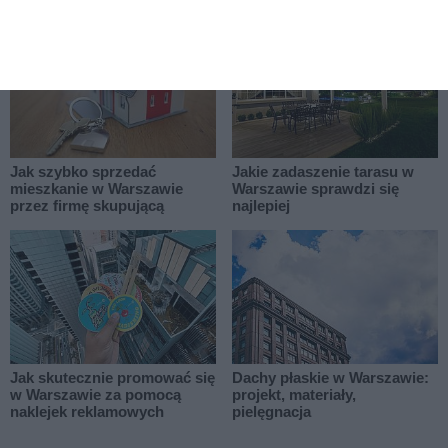
Jak szybko sprzedać
Jakie zadaszenie tarasu w
mieszkanie w Warszawie
Warszawie sprawdzi się
przez firmę skupującą
najlepiej
Jak skutecznie promować się
Dachy płaskie w Warszawie:
w Warszawie za pomocą
projekt, materiały,
naklejek reklamowych
pielęgnacja