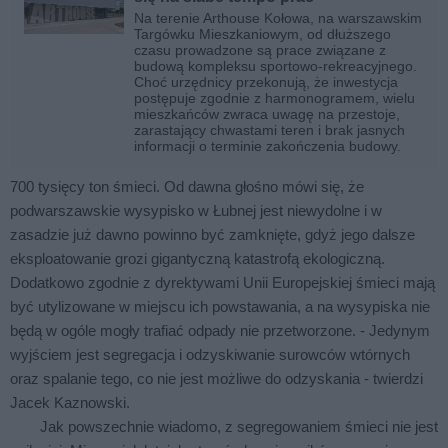
Na terenie Arthouse Kołowa, na warszawskim
Targówku Mieszkaniowym, od dłuższego
czasu prowadzone są prace związane z
budową kompleksu sportowo-rekreacyjnego.
Choć urzędnicy przekonują, że inwestycja
postępuje zgodnie z harmonogramem, wielu
mieszkańców zwraca uwagę na przestoje,
zarastający chwastami teren i brak jasnych
informacji o terminie zakończenia budowy.
700 tysięcy ton śmieci. Od dawna głośno mówi się, że
podwarszawskie wysypisko w Łubnej jest niewydolne i w
zasadzie już dawno powinno być zamknięte, gdyż jego dalsze
eksploatowanie grozi gigantyczną katastrofą ekologiczną.
Dodatkowo zgodnie z dyrektywami Unii Europejskiej śmieci mają
być utylizowane w miejscu ich powstawania, a na wysypiska nie
będą w ogóle mogły trafiać odpady nie przetworzone. - Jedynym
wyjściem jest segregacja i odzyskiwanie surowców wtórnych
oraz spalanie tego, co nie jest możliwe do odzyskania - twierdzi
Jacek Kaznowski.
Jak powszechnie wiadomo, z segregowaniem śmieci nie jest