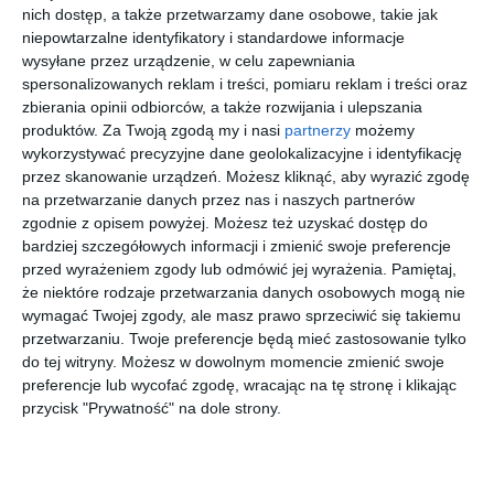
zostało porozumienie z Białołęką, Wawrem i Rembertowem oraz
nich dostęp, a także przetwarzamy dane osobowe, takie jak
obiema praskimi dzielnicami gminy Centrum, a także z władzami
niepowtarzalne identyfikatory i standardowe informacje
wysyłane przez urządzenie, w celu zapewniania
miasta. Zainteresowane są też niektóre gminy podwarszawskie,
spersonalizowanych reklam i treści, pomiaru reklam i treści oraz
najbardziej Ząbki. Spośród firm "śmieciowych" akces zgłosiły
zbierania opinii odbiorców, a także rozwijania i ulepszania
Lobbe, Agatom i Transformers, waha się MPO.
produktów.
Za Twoją zgodą my i nasi
partnerzy
możemy
Inwestycję oszacowano na 30 mln zł, połowę wyłożą firmy,
wykorzystywać precyzyjne dane geolokalizacyjne i identyfikację
ok. 10 mln ma pochodzić z unijnych funduszy pomocowych i
przez skanowanie urządzeń. Możesz kliknąć, aby wyrazić zgodę
Powiatowego Funduszu Ochrony Środowiska, resztę będą
na przetwarzanie danych przez nas i naszych partnerów
musiały wyłożyć gminy i miasto.
zgodnie z opisem powyżej. Możesz też uzyskać dostęp do
bardziej szczegółowych informacji i zmienić swoje preferencje
Dzięki segregacji spadnie koszt wywozu śmieci i to powinien
przed wyrażeniem zgody lub odmówić jej wyrażenia.
Pamiętaj,
być główny bodziec dla mieszkańców, aby posiadać w domu dwa
że niektóre rodzaje przetwarzania danych osobowych mogą nie
kosze. Zakład przy Zabranieckiej stał gotowy ponad rok i nie
wymagać Twojej zgody, ale masz prawo sprzeciwić się takiemu
mógł być uruchomiony z powodu protestów ekologów. - Ja tam
przetwarzaniu. Twoje preferencje będą mieć zastosowanie tylko
się ekologom nie dziwię - mówi mieszkaniec Zacisza. - Jeszcze
do tej witryny. Możesz w dowolnym momencie zmienić swoje
na dobre nie uruchomili spalarni, a już słyszę, że trzeba budować
preferencje lub wycofać zgodę, wracając na tę stronę i klikając
segregatornię. Ciągle czytam o coraz to nowych pomysłach na
przycisk "Prywatność" na dole strony.
zagospodarowywanie śmieci. Trzy pojemniki, pięć pojemników,
teraz dwa i wciąż to nic nie daje - to wszystko świadczy, że tak
naprawdę nie ma pomysłu, a nasze pieniądze są wydawane bez