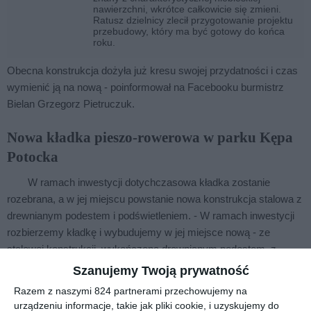
nawierzchni, wkrótce całkowicie się zmieni.
Ratusz dzielnicy zlecił przygotowanie projektu
przebudowy, który ma być gotowy do końca
roku.
Obecna konstrukcja dożyła już kresu swojej przydatności i czas
wymienić ją na nową - poinformował na Facebooku burmistrz
Bielan Grzegorz Pietruczuk.
Nowa kładka pieszo-rowerowa w parku Kępa
Potocka
W ramach inwestycji dotychczasowa kładka zostanie
rozebrana, a w jej miejscu powstanie nowa konstrukcja stalowa z
drewnianym podestem i podświetleniem. - W ramach inwestycji
rozbierzemy kładkę i wybudujemy w jej miejsce nową - ze
stalowej konstrukcji, wykończoną drewnianym podestem, z
podświetleniem. Będzie szersza niż istniejąca, co poprawi
Szanujemy Twoją prywatność
komfort pieszych i rowerzystów - zapowiada burmistrz.
Razem z naszymi 824 partnerami przechowujemy na
Jednocześnie zlikwidowane zostaną bariery
urządzeniu informacje, takie jak pliki cookie, i uzyskujemy do