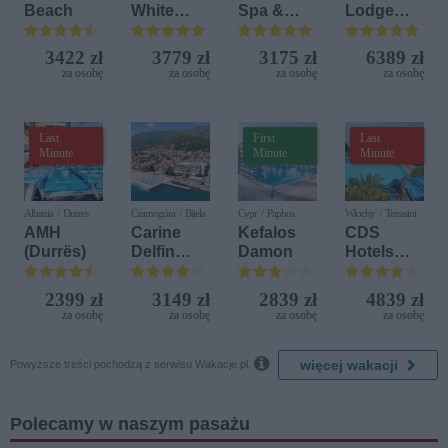
Beach
White
Spa &
Lodge
Sensation
Aquapark
Beach &
Golf
3422 zł
3779 zł
3175 zł
6389 zł
Resort by
za osobę
za osobę
za osobę
za osobę
Diamonds
Last
First
Last
Minute
Minute
Minute
Albania / Durres
Czarnogóra / Bijela
Cypr / Paphos
Włochy / Terrasini
AMH
Carine
Kefalos
CDS
(Durrës)
Delfin
Damon
Hotels
Bijela (ex.
Terrasini
Iberostar
(ex. Citta
2399 zł
3149 zł
2839 zł
4839 zł
Bijela
del Mare)
za osobę
za osobę
za osobę
za osobę
Delfin)

więcej wakacji
Powyższe treści pochodzą z serwisu Wakacje.pl.
Polecamy w naszym pasażu