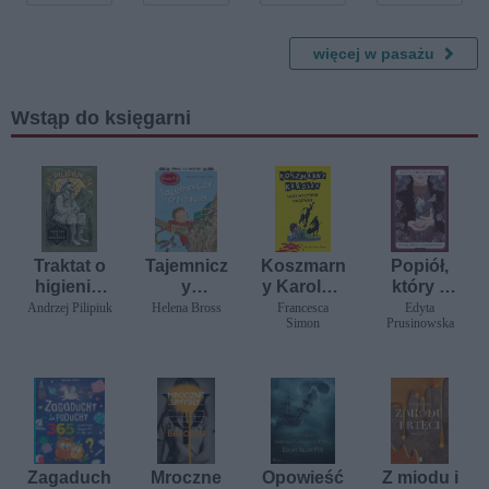
- 6 mm
więcej w pasażu
Wstąp do księgarni
Traktat o
Tajemnicz
Koszmarn
Popiół,
higienie.
y
y Karolek.
który z
Dzieje
przyjaciel
Moje
nas
Andrzej Pilipiuk
Helena Bross
Francesca
Edyta
Simon
Prusinowska
doktora
wszystkie
zostanie
Skórzews
koszmary
kiego
Zagaduch
Mroczne
Opowieść
Z miodu i