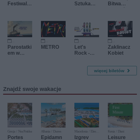
Festiwal
Sztuka
Bitwa
Country
Live
komików:
Session
Wielki
Powrót
11 września 2026
22 września 2026
26 września 2026
10 października 2026
Parostatki
METRO
Let's
Zaklinacz
em w
Rock -
Kobiet
piękny
Legendy
rejs -
Rocka
urodziny
więcej biletów
Krzysztof
a
Znajdź swoje wakacje
First
Minute
Grecja / Nea Potidea
Albania / Durres
Macedonia / Elen
Kenia / Diani
Kamen
Portes
Epidamn
Izgrev
Leisure