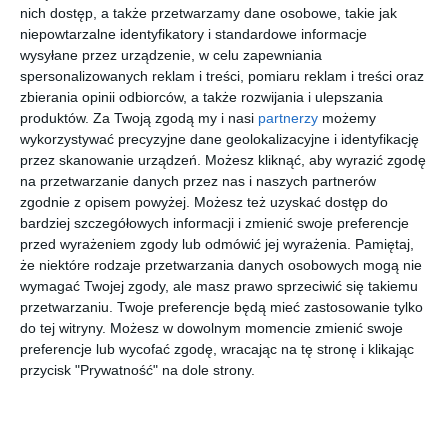
architektoniczne. Istniejące schody prowadzące do przeprawy
nich dostęp, a także przetwarzamy dane osobowe, takie jak
zostaną przebudowane, a zamiast nich powstanie pochylnia
niepowtarzalne identyfikatory i standardowe informacje
dostosowana do potrzeb osób mających trudności z
wysyłane przez urządzenie, w celu zapewniania
spersonalizowanych reklam i treści, pomiaru reklam i treści oraz
poruszaniem się.
zbierania opinii odbiorców, a także rozwijania i ulepszania
produktów.
Za Twoją zgodą my i nasi
partnerzy
możemy
wykorzystywać precyzyjne dane geolokalizacyjne i identyfikację
Kup bilet
przez skanowanie urządzeń. Możesz kliknąć, aby wyrazić zgodę
na przetwarzanie danych przez nas i naszych partnerów
zgodnie z opisem powyżej. Możesz też uzyskać dostęp do
bardziej szczegółowych informacji i zmienić swoje preferencje
przed wyrażeniem zgody lub odmówić jej wyrażenia.
Pamiętaj,
22 sierpnia 2026
4 września 2026
że niektóre rodzaje przetwarzania danych osobowych mogą nie
25 września 2026
24 listopada 2026
Amelia &
Maraton
Bridgerto
Esteriore
wymagać Twojej zgody, ale masz prawo sprzeciwić się takiemu
Smooth
Horrów w
nowie -
Brothers -
przetwarzaniu. Twoje preferencje będą mieć zastosowanie tylko
Jazz Trio
kinie TOMI
Koncert
"Viva
do tej witryny. Możesz w dowolnym momencie zmienić swoje
Przy
Italia"
Świecach
więcej biletów
Tour 2026
preferencje lub wycofać zgodę, wracając na tę stronę i klikając
przycisk "Prywatność" na dole strony.
Prace w parku Kępa Potocka już się rozpoczęły