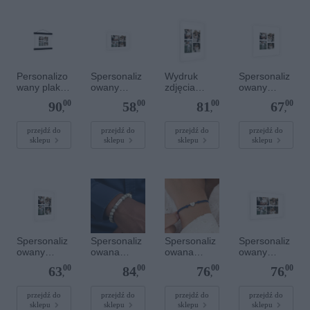
Personalizo
Spersonaliz
Wydruk
Spersonaliz
wany plakat
owany
zdjęcia
owany
z
plakat - 30 x
plakatu - 50
plakat - 40 x
00
00
00
00
90
58
81
67
lakierowany
20 cm
x 70 cm
40 cm
,
,
,
,
m
magnetyczn
przejdź do
przejdź do
przejdź do
przejdź do
sklepu
sklepu
sklepu
sklepu
ym
wieszaczkie
m 20 x 20
cm
Spersonaliz
Spersonaliz
Spersonaliz
Spersonaliz
owany
owana
owana
owany
plakat - 30 x
bransoletka
bransoletka
plakat - 60 x
00
00
00
00
63
84
76
76
40 cm
z
sznurkowa -
40 cm
,
,
,
,
kamieniami
Niebieska -
szlachetnym
Srebrne
przejdź do
przejdź do
przejdź do
przejdź do
sklepu
sklepu
sklepu
sklepu
i - Szary - M
serce