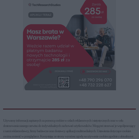
Używamy informacji zapisanych za pomocą cookies w celach reklamowych i statystycznych oraz w celu
dostosowania naszego serwisu do indywidualnych zachowań użytkowni­ków. Mogą też stosować je współpracujący
z nami reklamodawcy, firmy badawcze oraz dostawcy aplikacji multimedialnych. Ustawienia dotyczące cookies
można zmienić w przeglądarce. Korzystając ze strony wyrażasz zgodę na używanie cookies zgodnie z aktualnymi