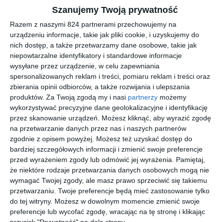
Szanujemy Twoją prywatność
Razem z naszymi 824 partnerami przechowujemy na
urządzeniu informacje, takie jak pliki cookie, i uzyskujemy do
nich dostęp, a także przetwarzamy dane osobowe, takie jak
niepowtarzalne identyfikatory i standardowe informacje
Chcesz studiować w stolicy? Przeglądając
wysyłane przez urządzenie, w celu zapewniania
spersonalizowanych reklam i treści, pomiaru reklam i treści oraz
kolejne strony internetowe i opisy kierunków,
zbierania opinii odbiorców, a także rozwijania i ulepszania
łatwo odnieść jednak wrażenie, że wszystkie
produktów.
Za Twoją zgodą my i nasi
partnerzy
możemy
oferty brzmią bardzo podobnie. Rzeczywistość
wykorzystywać precyzyjne dane geolokalizacyjne i identyfikację
przez skanowanie urządzeń. Możesz kliknąć, aby wyrazić zgodę
rynkowa nie pozostawia przy tym złudzeń.
na przetwarzanie danych przez nas i naszych partnerów
Współcześni pracodawcy rzadko pytają o
zgodnie z opisem powyżej. Możesz też uzyskać dostęp do
oceny na dyplomie, za to od razu chcą wiedzieć,
bardziej szczegółowych informacji i zmienić swoje preferencje
przed wyrażeniem zgody lub odmówić jej wyrażenia.
Pamiętaj,
jakie realne umiejętności posiadasz i co
że niektóre rodzaje przetwarzania danych osobowych mogą nie
potrafisz zrobić samodzielnie.
wymagać Twojej zgody, ale masz prawo sprzeciwić się takiemu
przetwarzaniu. Twoje preferencje będą mieć zastosowanie tylko
do tej witryny. Możesz w dowolnym momencie zmienić swoje
Tworząc nasz ranking, pod lupę wzięliśmy dwa niezwykle
preferencje lub wycofać zgodę, wracając na tę stronę i klikając
popularne i perspektywiczne kierunki: dietetykę oraz