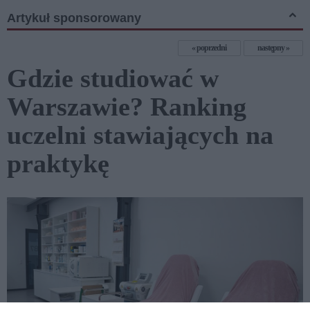
Artykuł sponsorowany
poprzedni
następny
Gdzie studiować w
Warszawie? Ranking
uczelni stawiających na
praktykę