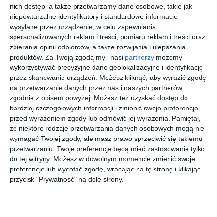
nich dostęp, a także przetwarzamy dane osobowe, takie jak
fryzy wraz z iluzjonistycznymi plafonami znajdujące się na I
niepowtarzalne identyfikatory i standardowe informacje
piętrze.
wysyłane przez urządzenie, w celu zapewniania
spersonalizowanych reklam i treści, pomiaru reklam i treści oraz
Lex deweloper na terenie FSO. "Bez
zbierania opinii odbiorców, a także rozwijania i ulepszania
nowego mostu pół miasta stanie"
produktów.
Za Twoją zgodą my i nasi
partnerzy
możemy
Miasto w mieście, które bez mostu
wykorzystywać precyzyjne dane geolokalizacyjne i identyfikację
Krasińskiego może całkowicie sparaliżować
przez skanowanie urządzeń. Możesz kliknąć, aby wyrazić zgodę
Żerań, Zieloną Białołękę oraz Bródno - to
na przetwarzanie danych przez nas i naszych partnerów
główne obawy mieszkańców tej części
Warszawy. Stołeczni radni zgodzili się na
zgodnie z opisem powyżej. Możesz też uzyskać dostęp do
realizację ogromnego osiedla w trybie "lex
bardziej szczegółowych informacji i zmienić swoje preferencje
deweloper" na terenie dawnej Fabryki
przed wyrażeniem zgody lub odmówić jej wyrażenia.
Pamiętaj,
Samochodów Osobowych. Wielu
samorządowców z prawobrzeżnej Warszawy
że niektóre rodzaje przetwarzania danych osobowych mogą nie
od lat walczy o budowę przeprawy, podczas
wymagać Twojej zgody, ale masz prawo sprzeciwić się takiemu
gdy Żoliborz pozostaje temu zdecydowanie
przetwarzaniu. Twoje preferencje będą mieć zastosowanie tylko
przeciwny.
do tej witryny. Możesz w dowolnym momencie zmienić swoje
preferencje lub wycofać zgodę, wracając na tę stronę i klikając
Wartość artystyczna prac jest wysoka - twierdzi konserwator
przycisk "Prywatność" na dole strony.
zabytków Katarzyna Onisk.
Będą podejmowane próby odrestaurowania malowideł,
jednak koszty takiego przedsięwzięcia znacznie przekroczą
środki, jakie były przeznaczone na remont tego miejsca, które