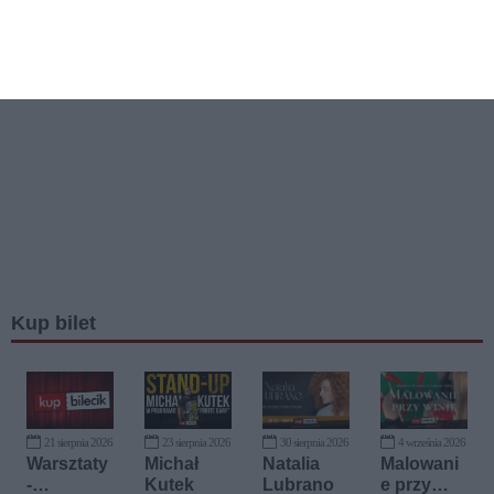
Kup bilet
21 sierpnia 2026
23 sierpnia 2026
30 sierpnia 2026
4 września 2026
Warsztaty
Michał
Natalia
Malowani
-
Kutek
Lubrano
e przy