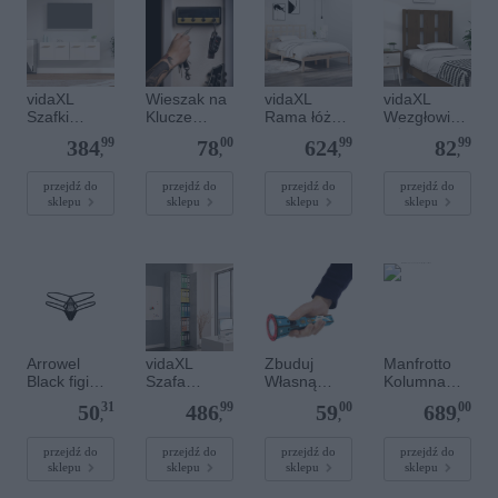
vidaXL
Wieszak na
vidaXL
vidaXL
Szafki
Klucze
Rama łóżka,
Wezgłowie
wiszące, 2
Wzmacniac
lite drewno,
łóżka,
99
00
99
99
384
78
624
82
szt., białe,
z
135x190
miodowy
,
,
,
,
60x36,5x35
cm,
brąz,
cm
podwójna
80,5x4x100,
przejdź do
przejdź do
przejdź do
przejdź do
sklepu
sklepu
sklepu
sklepu
lite drewno
sosnowe
Arrowel
vidaXL
Zbuduj
Manfrotto
Black figi
Szafa
Własną
Kolumna
2XL/3XL
biurowa,
Latarkę
190LC z
31
99
00
00
50
486
59
689
betonowy
półkulą do
,
,
,
,
szary,
statywów
60x32x190
serii 190
przejdź do
przejdź do
przejdź do
przejdź do
sklepu
sklepu
sklepu
sklepu
cm