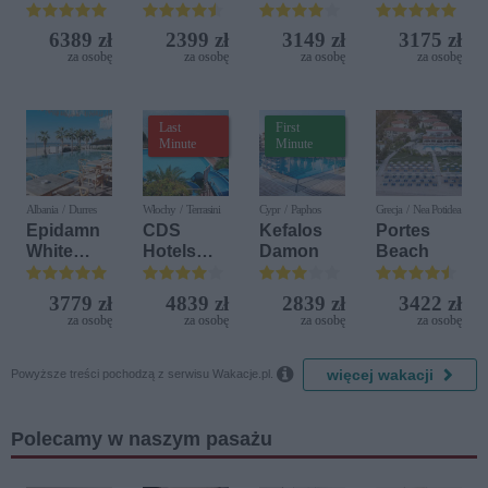
Beach &
Bijela (ex.
Aquapark
Golf
Iberostar
6389 zł
2399 zł
3149 zł
3175 zł
Resort by
Bijela
za osobę
za osobę
za osobę
za osobę
Diamonds
Delfin)
Last
First
Minute
Minute
Albania / Durres
Włochy / Terrasini
Cypr / Paphos
Grecja / Nea Potidea
Epidamn
CDS
Kefalos
Portes
White
Hotels
Damon
Beach
Sensation
Terrasini
(ex. Citta
3779 zł
4839 zł
2839 zł
3422 zł
del Mare)
za osobę
za osobę
za osobę
za osobę

więcej wakacji
Powyższe treści pochodzą z serwisu Wakacje.pl.
Polecamy w naszym pasażu