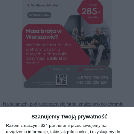
Na ścianach, pod łuszczącą się farbą, znaleziono polichromie
pochodzące najprawdopodobniej sprzed I wojny światowej.
Szanujemy Twoją prywatność
Znajdują się na klatce schodowej i piętrze budynku. - Odkryte na
Razem z naszymi 824 partnerami przechowujemy na
klatce schodowej wizerunki aniołów są dość wprawnie
urządzeniu informacje, takie jak pliki cookie, i uzyskujemy do
malowane, co znamionuje wysoki kunszt autora, podobnie jak