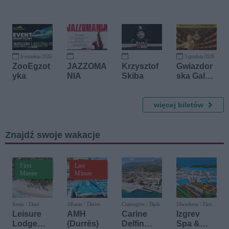
Montowni
winie z
a
Lorami
Art
6 września 2026
5 grudnia 2026
18 września 2026
20 września 2026
ZooEgzot
JAZZOMA
Krzysztof
Gwiazdor
yka
NIA
Skiba
ska Gala
Noworocz
na -
więcej biletów
"Wszystki
e Drogi
Prowadzą
Znajdź swoje wakacje
do
Wiednia"
First
Last
Minute
Minute
Kenia / Diani
Albania / Durres
Czarnogóra / Bijela
Macedonia / Elen
Kamen
Leisure
AMH
Carine
Izgrev
Lodge
(Durrës)
Delfin
Spa &