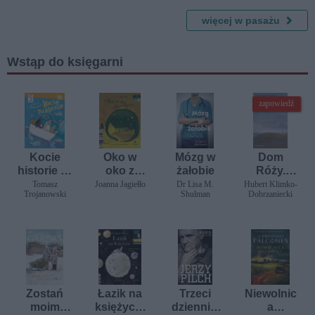
więcej w pasażu
Wstąp do księgarni
zapowiedź
Kocie
Oko w
Mózg w
Dom
historie cz
oko z
żałobie
Róży.
I
diplodoki
Krysuvik
Tomasz
Joanna Jagiełło
Dr Lisa M.
Hubert Klimko-
Trojanowski
Shulman
Dobrzaniecki
em
Zostań
Łazik na
Trzeci
Niewolnic
moim
księżycu.
dziennik.
a