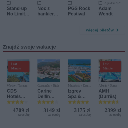
13 grudnia 2026
18 września 2026
18 września 2026
26 września 2026
Stand-up
Noc z
PGS Rock
Adam
No Limits
bankiere
Festival
Wendt
Tour:
m
Mruk x
Jaworski
więcej biletów
Znajdź swoje wakacje
Last
Last
Minute
Minute
Włochy / Terrasini
Czarnogóra / Bijela
Macedonia / Elen
Albania / Durres
Kamen
CDS
Carine
Izgrev
AMH
Hotels
Delfin
Spa &
(Durrës)
Terrasini
Bijela (ex.
Aquapark
(ex. Citta
Iberostar
4709 zł
3149 zł
3175 zł
2399 zł
del Mare)
Bijela
za osobę
za osobę
za osobę
za osobę
Delfin)