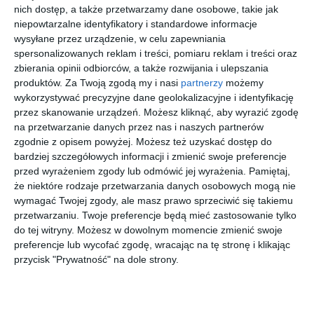
stanowi precyzyjną odpowiedź na ewolucję potrzeb
nich dostęp, a także przetwarzamy dane osobowe, takie jak
warszawskiego rynku premium, gdzie bliskość Lasu
niepowtarzalne identyfikatory i standardowe informacje
Bielańskiego staje się obecnie równie istotnym atrybutem, co
wysyłane przez urządzenie, w celu zapewniania
nowoczesna infrastruktura apartamentowca.
spersonalizowanych reklam i treści, pomiaru reklam i treści oraz
zbierania opinii odbiorców, a także rozwijania i ulepszania
produktów.
Za Twoją zgodą my i nasi
partnerzy
możemy
Promieniowanie kosmiczne jednym z
wykorzystywać precyzyjne dane geolokalizacyjne i identyfikację
największych wyzwań
przez skanowanie urządzeń. Możesz kliknąć, aby wyrazić zgodę
na przetwarzanie danych przez nas i naszych partnerów
Tematem wykładu będzie promieniowanie kosmiczne,
zgodnie z opisem powyżej. Możesz też uzyskać dostęp do
uznawane za jedno z największych wyzwań współczesnej
bardziej szczegółowych informacji i zmienić swoje preferencje
technologii kosmicznej. Może ono uszkadzać elektronikę
przed wyrażeniem zgody lub odmówić jej wyrażenia.
Pamiętaj,
że niektóre rodzaje przetwarzania danych osobowych mogą nie
satelitów, zakłócać przebieg misji kosmicznych, a podczas
wymagać Twojej zgody, ale masz prawo sprzeciwić się takiemu
silnych burz słonecznych stanowić zagrożenie dla astronautów
przetwarzaniu. Twoje preferencje będą mieć zastosowanie tylko
przebywających na orbicie.
do tej witryny. Możesz w dowolnym momencie zmienić swoje
Uczestnicy dowiedzą się, jak naukowcy badają środowisko
preferencje lub wycofać zgodę, wracając na tę stronę i klikając
radiacyjne wokół Ziemi oraz w jaki sposób próbują chronić
przycisk "Prywatność" na dole strony.
technologie, od których coraz bardziej zależy codzienne
funkcjonowanie współczesnego świata.