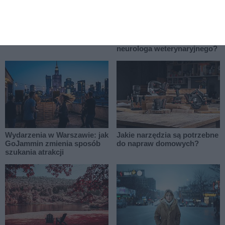
Jak wybrać najtańszy leasing
Drgawki, chwiejny chód,
samochodu?
niedowład - kiedy pies lub
kot powinien trafić do
neurologa weterynaryjnego?
Wydarzenia w Warszawie: jak
Jakie narzędzia są potrzebne
GoJammin zmienia sposób
do napraw domowych?
szukania atrakcji