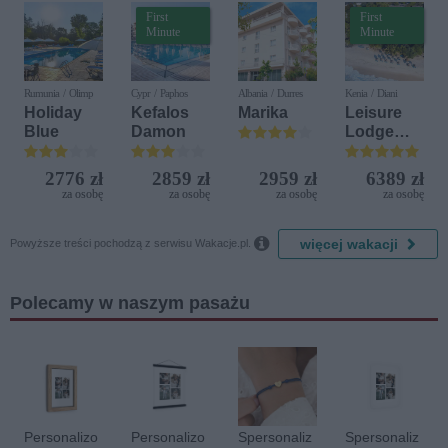
First
First
Minute
Minute
Rumunia / Olimp
Cypr / Paphos
Albania / Durres
Kenia / Diani
Holiday
Kefalos
Marika
Leisure
Blue
Damon
Lodge
Beach &
Golf
2776 zł
2859 zł
2959 zł
6389 zł
Resort by
za osobę
za osobę
za osobę
za osobę
Diamonds

więcej wakacji
Powyższe treści pochodzą z serwisu Wakacje.pl.
Polecamy w naszym pasażu
Personalizo
Personalizo
Spersonaliz
Spersonaliz