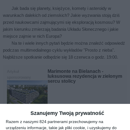
Jak bada się planety, księżyce, komety i asteroidy w
warunkach dalekich od ziemskich? Jakie wyzwania stoją dziś
przed naukowcami zajmującymi się eksploracją kosmosu? W
jakim kierunku zmierzają badania Układu Słonecznego i jakie
miejsce zajmie w nich Europa?
Na te i wiele innych pytań będzie można znaleźć odpowiedź
podczas multimedialnego cyklu wykładów "Prosto z nieba".
Najbliższe spotkanie odbędzie się 18 czerwca o godz. 19:00.
Marimonte na Bielanach -
Artykuł
luksusowa rezydencja w zielonym
sponsorowany
sercu stolicy
Marimonte na Bielanach
Szanujemy Twoją prywatność
redefiniuje standard miejskiego życia, oferując luksus
Razem z naszymi 824 partnerami przechowujemy na
zanurzony w naturze przy Marymonckiej 4. Inwestycja ta
urządzeniu informacje, takie jak pliki cookie, i uzyskujemy do