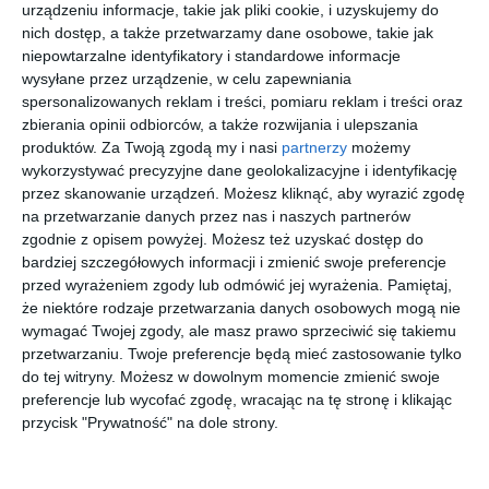
urządzeniu informacje, takie jak pliki cookie, i uzyskujemy do
Martin
1: Stal i
filmowa
1: Stal i
George R.R.
George R.R.
George R.R.
nich dostęp, a także przetwarzamy dane osobowe, takie jak
Martin
Martin
Martin
śnieg tw
mk
śnieg film
niepowtarzalne identyfikatory i standardowe informacje
mk
wysyłane przez urządzenie, w celu zapewniania
spersonalizowanych reklam i treści, pomiaru reklam i treści oraz
zbierania opinii odbiorców, a także rozwijania i ulepszania
produktów.
Za Twoją zgodą my i nasi
partnerzy
możemy
wykorzystywać precyzyjne dane geolokalizacyjne i identyfikację
[ książka ]
[ książka ]
[ książka ]
[ audiobook ]
przez skanowanie urządzeń. Możesz kliknąć, aby wyrazić zgodę
Starcie
Uczta dla
Uczta dla
Taniec ze
na przetwarzanie danych przez nas i naszych partnerów
królów
wron:
wron:
smokami.
zgodnie z opisem powyżej. Możesz też uzyskać dostęp do
film mk
Cienie
Sieć
Po uczcie
George R.R.
George R.R.
George R.R.
George R.R.
bardziej szczegółowych informacji i zmienić swoje preferencje
Martin
Martin
Martin
Martin
śmierci
spisków
Część 2
przed wyrażeniem zgody lub odmówić jej wyrażenia.
Pamiętaj,
że niektóre rodzaje przetwarzania danych osobowych mogą nie
wymagać Twojej zgody, ale masz prawo sprzeciwić się takiemu
przetwarzaniu. Twoje preferencje będą mieć zastosowanie tylko
do tej witryny. Możesz w dowolnym momencie zmienić swoje
preferencje lub wycofać zgodę, wracając na tę stronę i klikając
[ audiobook ]
[ audiobook ]
[ audiobook ]
[ audiobook ]
przycisk "Prywatność" na dole strony.
Taniec ze
Uczta dla
Uczta dla
Nawałnica
smokami.
wron. Sieć
wron.
mieczy.
Marzenia i
spisków
Cienie
Stal i
George R.R.
George R.R.
George R.R.
George R.R.