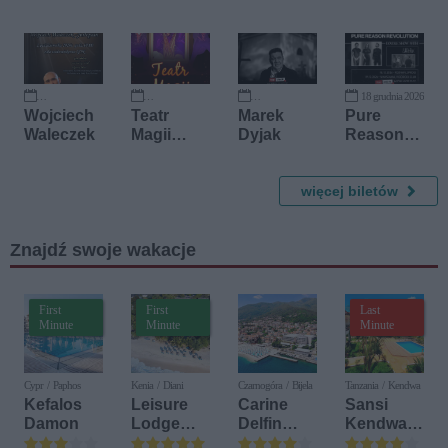
Tales
Quartet
18 grudnia 2026
2 października 2026
3 października 2026
18 października 2026
Wojciech
Teatr
Marek
Pure
Waleczek
Magii
Dyjak
Reason
Macieja
Revolutio
Pola
n - double
więcej biletów
show with
Amarok
Znajdź swoje wakacje
First
First
Last
Minute
Minute
Minute
Cypr / Paphos
Kenia / Diani
Czarnogóra / Bijela
Tanzania / Kendwa
Kefalos
Leisure
Carine
Sansi
Damon
Lodge
Delfin
Kendwa
Beach &
Bijela (ex.
Beach