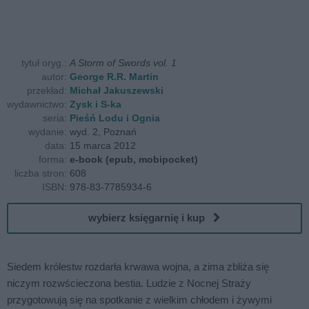
tytuł oryg.:
A Storm of Swords vol. 1
autor:
George R.R. Martin
przekład:
Michał Jakuszewski
wydawnictwo:
Zysk i S-ka
seria:
Pieśń Lodu i Ognia
wydanie:
wyd. 2, Poznań
data:
15 marca 2012
forma:
e-book (epub, mobipocket)
liczba stron:
608
ISBN:
978-83-7785934-6
wybierz księgarnię i kup
Siedem królestw rozdarła krwawa wojna, a zima zbliża się
niczym rozwścieczona bestia. Ludzie z Nocnej Straży
przygotowują się na spotkanie z wielkim chłodem i żywymi