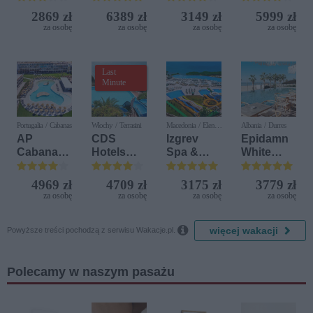
Golf
Iberostar
Resort
2869 zł
6389 zł
3149 zł
5999 zł
Resort by
Bijela
za osobę
za osobę
za osobę
za osobę
Diamonds
Delfin)
Last
Minute
Portugalia / Cabanas
Włochy / Terrasini
Macedonia / Elen
Albania / Durres
Kamen
AP
CDS
Izgrev
Epidamn
Cabanas
Hotels
Spa &
White
Beach &
Terrasini
Aquapark
Sensation
Nature
(ex. Citta
4969 zł
4709 zł
3175 zł
3779 zł
del Mare)
za osobę
za osobę
za osobę
za osobę

więcej wakacji
Powyższe treści pochodzą z serwisu Wakacje.pl.
Polecamy w naszym pasażu