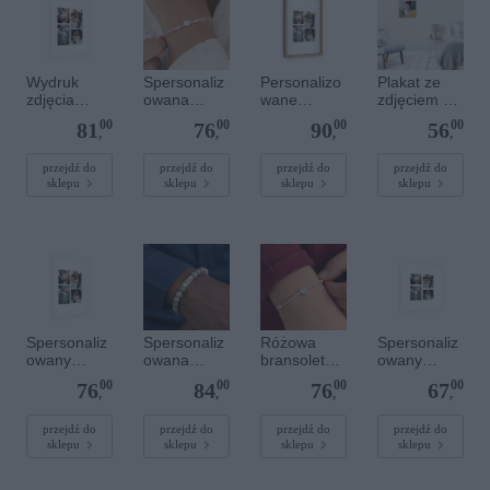
Wydruk
Spersonaliz
Personalizo
Plakat ze
zdjęcia
owana
wane
zdjęciem 30
plakatu - 50
bransoletka
zdjęcie w
x 30 cm
00
00
00
00
81
76
90
56
x 70 cm
sznurkowa -
drewnianej
,
,
,
,
Różowa -
ramce 20 x
Srebrne
30 cm
przejdź do
przejdź do
przejdź do
przejdź do
sklepu
sklepu
sklepu
sklepu
kółko
Spersonaliz
Spersonaliz
Różowa
Spersonaliz
owany
owana
bransoletka
owany
plakat - 40 x
bransoletka
sznurkowa
plakat - 40 x
00
00
00
00
76
84
76
67
60 cm
z
dla dzieci -
40 cm
,
,
,
,
kamieniami
Spersonaliz
szlachetnym
owana -
przejdź do
przejdź do
przejdź do
przejdź do
sklepu
sklepu
sklepu
sklepu
i - Szary - M
Srebrne
- 6 mm
serce