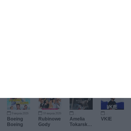
Kup bilet
9 sierpnia 2026
10 sierpnia 2026
19 września 2026
25 września 2026
Boeing
Rubinowe
Amelia
VKIE
Boeing
Gody
Tokarska -
Celtic