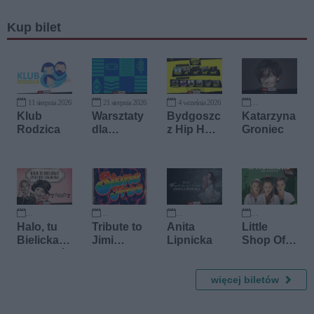
Kup bilet
11 sierpnia 2026
21 sierpnia 2026
4 września 2026
11 września 2026
Klub
Warsztaty
Bydgoszc
Katarzyna
Rodzica
dla
z Hip Hop
Groniec
dorosłych
Festiwal
w
MultiCentr
um
18 września 2026
25 września 2026
12 października 2026
30 października 2026
Halo, tu
Tribute to
Anita
Little
Bielicka!
Jimi
Lipnicka
Shop Of
Czyli być
Hendrix
Horrors -
jak Hanka
wersja
więcej biletów
koncerto
wa