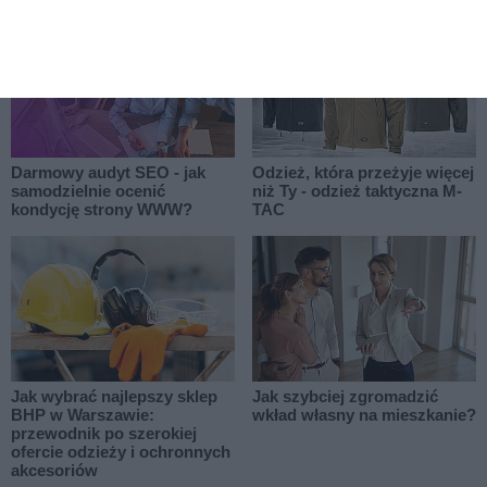
Darmowy audyt SEO - jak
Odzież, która przeżyje więcej
samodzielnie ocenić
niż Ty - odzież taktyczna M-
kondycję strony WWW?
TAC
Jak wybrać najlepszy sklep
Jak szybciej zgromadzić
BHP w Warszawie:
wkład własny na mieszkanie?
przewodnik po szerokiej
ofercie odzieży i ochronnych
akcesoriów