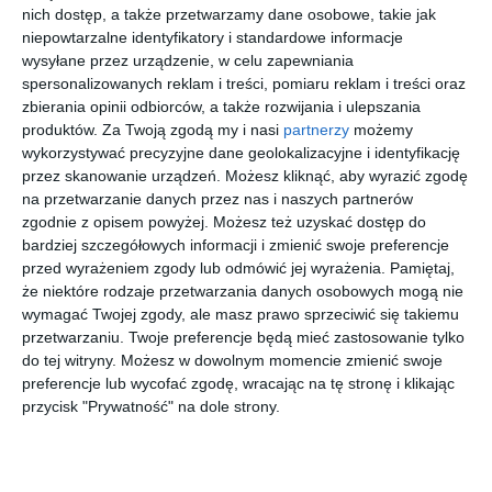
Parking przy pętli Winnica?
nich dostęp, a także przetwarzamy dane osobowe, takie jak
"Kosmiczne" plany zamiast prostych
niepowtarzalne identyfikatory i standardowe informacje
rozwiązań
wysyłane przez urządzenie, w celu zapewniania
Choć pętla tramwajowa Winnica działa już od
spersonalizowanych reklam i treści, pomiaru reklam i treści oraz
ponad czterech lat, kierowcy wciąż nie mają
gdzie zostawić auta i przesiąść się do
zbierania opinii odbiorców, a także rozwijania i ulepszania
komunikacji miejskiej. Oczekiwany parking
produktów.
Za Twoją zgodą my i nasi
partnerzy
możemy
P+R pozostaje na razie w sferze planów - i to
wykorzystywać precyzyjne dane geolokalizacyjne i identyfikację
dość ambitnych.
przez skanowanie urządzeń. Możesz kliknąć, aby wyrazić zgodę
na przetwarzanie danych przez nas i naszych partnerów
zgodnie z opisem powyżej. Możesz też uzyskać dostęp do
Przetarg ujawnił skalę problemu
bardziej szczegółowych informacji i zmienić swoje preferencje
Pod koniec maja ogłoszono przetarg na budowę pływalni.
przed wyrażeniem zgody lub odmówić jej wyrażenia.
Pamiętaj,
że niektóre rodzaje przetwarzania danych osobowych mogą nie
Miasto zakładało, że wystarczy 75,6 mln zł. Rzeczywistość
wymagać Twojej zgody, ale masz prawo sprzeciwić się takiemu
okazała się brutalna - oferty czterech firm wyniosły od 92,5 do
przetwarzaniu. Twoje preferencje będą mieć zastosowanie tylko
niemal 99 mln zł. Oznacza to, że brakuje około 20 mln zł.
do tej witryny. Możesz w dowolnym momencie zmienić swoje
Urzędnicy stoją teraz przed trudnym wyborem: powtórzyć
preferencje lub wycofać zgodę, wracając na tę stronę i klikając
przetarg czy zaakceptować najtańszą ofertę. Decyzję wymusza
przycisk "Prywatność" na dole strony.
też czas - działka od Krajowego Ośrodka Wsparcia Rolnictwa
musi zostać zabudowana do maja 2029 r., inaczej miasto będzie
musiało za nią zapłacić.