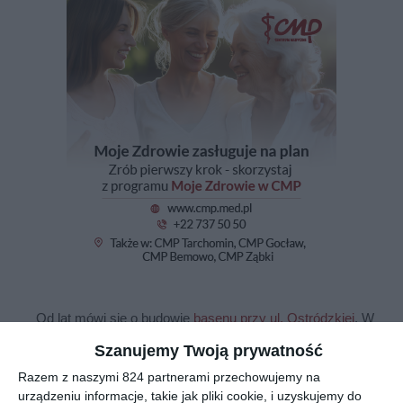
Od lat mówi się o budowie
basenu przy ul. Ostródzkiej
. W
budżecie dzielnicy zaplanowano już 14 mln zł na ten cel, a
Szanujemy Twoją prywatność
niedawno radni dołożyli kolejne 18 mln.
Razem z naszymi 824 partnerami przechowujemy na
urządzeniu informacje, takie jak pliki cookie, i uzyskujemy do