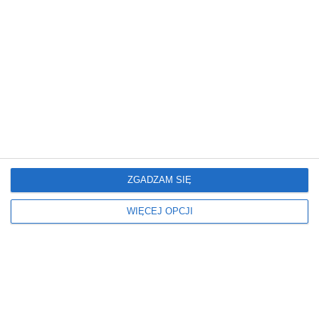
trasa łącząca Warszawę z Markami, z której każdego
dnia korzystają tysiące kierowców. Sama przebudowa
rozpocznie się jednak dopiero za kilka lat.
REKLAMA
ZGADZAM SIĘ
WIĘCEJ OPCJI
Będą zmiany na skrzyżowaniach
Annopol - Daniszewska i Annopol -