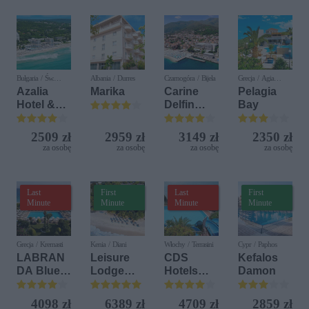
Bułgaria / Św.
Albania / Durres
Czarnogóra / Bijela
Grecja / Agia
Konstantyn i Elena
Pelagia
Azalia
Marika
Carine
Pelagia
Hotel &
Delfin
Bay
Spa
Bijela (ex.
Iberostar
2509 zł
2959 zł
3149 zł
2350 zł
Bijela
za osobę
za osobę
za osobę
za osobę
Delfin)
Last
First
Last
First
Minute
Minute
Minute
Minute
Grecja / Kremasti
Kenia / Diani
Włochy / Terrasini
Cypr / Paphos
LABRAN
Leisure
CDS
Kefalos
DA Blue
Lodge
Hotels
Damon
Bay
Beach &
Terrasini
Resort
Golf
(ex. Citta
4098 zł
6389 zł
4709 zł
2859 zł