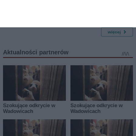
wkładach gazowych, jak
Warszawie? Praktyczny
działają czujniki i
poradnik
zabezpieczenia
przeciwwypływowe
więcej