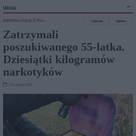
Wola
KRONIKA POLICYJNA »
nowsze
starsze
Zatrzymali
poszukiwanego 55-latka.
Dziesiątki kilogramów
narkotyków
2 kwietnia 2026