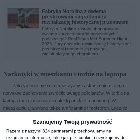
Fabryka Norblina z dwiema
prestiżowymi nagrodami za
rewitalizację historycznej przestrzeni
Fabryka Norblina została uhonorowana
dwiema z trzech nagród przyznanych
podczas gali RealTimes Mid-Summer Night
2026. Jury doceniło rewitalizację historycznej
przestrzeni i nadanie jej nowego,
wielofunkcyjnego charakteru.
Narkotyki w mieszkaniu i torbie na laptopa
Zatrzymanie było dla mężczyzny zaskoczeniem. Jego
nerwowe zachowanie zwróciło uwagę policjantów. W torbie na
laptopa funkcjonariusze znaleźli paczki z marihuaną. W
mieszkaniu ujawniono także amfetaminę i mefedron. Łącznie
zabezpieczono ponad pół kilograma narkotyków.
Szanujemy Twoją prywatność
Razem z naszymi 824 partnerami przechowujemy na
urządzeniu informacje, takie jak pliki cookie, i uzyskujemy do
Kup bilet