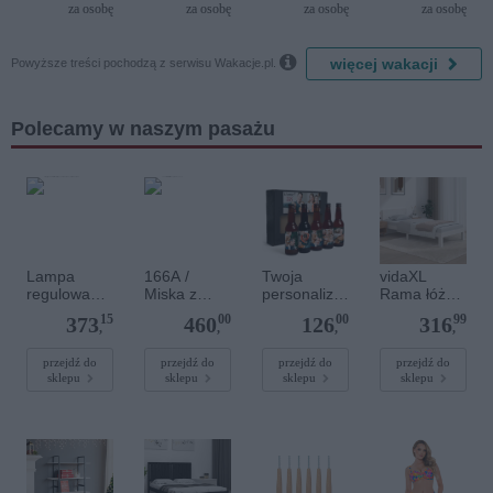
Resort by
del Mare)
za osobę
za osobę
za osobę
za osobę
Diamonds

więcej wakacji
Powyższe treści pochodzą z serwisu Wakacje.pl.
Polecamy w naszym pasażu
Lampa
166A /
Twoja
vidaXL
regulowana
Miska z
personalizo
Rama łóżka,
metalowa
uszami 33,4
wana
biała, lite
15
00
00
99
373
460
126
316
biały 6x60W
cm - GU-
kolekcja piw
drewno
,
,
,
,
84cm 697/6
1347A
sosnowe,
MULTIPO 6
90 x 200 cm
przejdź do
przejdź do
przejdź do
przejdź do
sklepu
sklepu
sklepu
sklepu