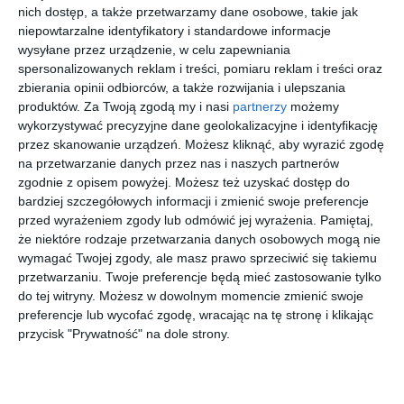
nich dostęp, a także przetwarzamy dane osobowe, takie jak
niepowtarzalne identyfikatory i standardowe informacje
wysyłane przez urządzenie, w celu zapewniania
spersonalizowanych reklam i treści, pomiaru reklam i treści oraz
7 sierpnia 2026
21 sierpnia 2026
7 listopada 2026
zbierania opinii odbiorców, a także rozwijania i ulepszania
22 października 202
Boeing
KRIVE
Pola
Antek
produktów.
Za Twoją zgodą my i nasi
partnerzy
możemy
6
Boeing
Chobot &
Smykiewi
wykorzystywać precyzyjne dane geolokalizacyjne i identyfikację
Adam
cz
przez skanowanie urządzeń. Możesz kliknąć, aby wyrazić zgodę
Baran
na przetwarzanie danych przez nas i naszych partnerów
więcej biletów
zgodnie z opisem powyżej. Możesz też uzyskać dostęp do
bardziej szczegółowych informacji i zmienić swoje preferencje
przed wyrażeniem zgody lub odmówić jej wyrażenia.
Pamiętaj,
Kolejne odkrycia: dom pod Płońskiem i
że niektóre rodzaje przetwarzania danych osobowych mogą nie
Ursynów
wymagać Twojej zgody, ale masz prawo sprzeciwić się takiemu
przetwarzaniu. Twoje preferencje będą mieć zastosowanie tylko
Policjanci przeszukali również dom 55-latka pod Płońskiem.
do tej witryny. Możesz w dowolnym momencie zmienić swoje
Znaleźli tam 41 kilogramów białej substancji, najprawdopodobniej
preferencje lub wycofać zgodę, wracając na tę stronę i klikając
mefedronu we wczesnym stadium produkcji. Zabezpieczono
przycisk "Prywatność" na dole strony.
także 137 waporyzatorów z zawartością THC oraz około 40 litrów
substancji chemicznych mogących służyć do produkcji
narkotyków.