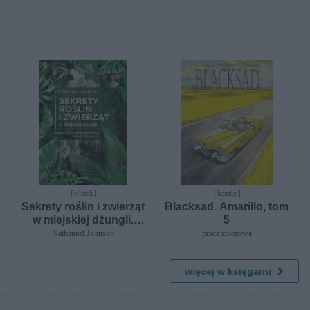
Powodem zamknięcia były problemy
finansowe i rosnąca konkurencja.
[ e-book ]
[ komiks ]
Sekrety roślin i zwierząt
Blacksad. Amarillo, tom
w miejskiej dżungli.
5
Majestat gołębi,
Nathanael Johnson
praca zbiorowa
dyskretny urok
ślimaków i inne cuda
więcej w księgarni
świata przyrody