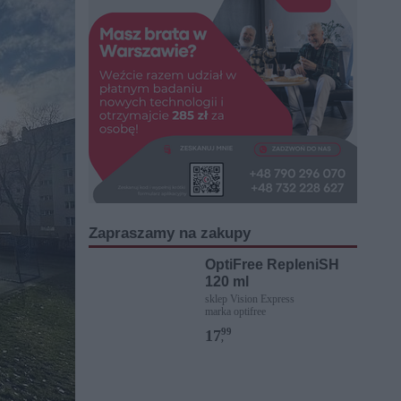
Zapraszamy na zakupy
OptiFree RepleniSH
120 ml
sklep Vision Express
marka optifree
99
17
,