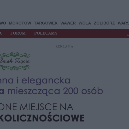
OWO
MOKOTÓW
TARGÓWEK
WAWER
WOLA
ŻOLIBORZ
WAR
A
FORUM
POLECAMY
t
REKLAMA