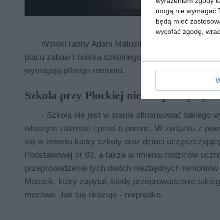
wyrażeniem zgody lu
mogą nie wymagać Tw
będą mieć zastosowa
wycofać zgodę, wraca
Wolski radny Adam Matusik w swojej interpelacji
placu zabaw i boiska szkolnego przy podstawówce na 
wymagają pilnego remontu.
W
Szkoła przy Płockiej nie ma pieniędzy
- Szkoła nie jest w stanie sfinansować takiego 
własnym zakresie i prosi o pomoc. W związku z p
się w imieniu kadry szkoły oraz dzieci uczęszczając
Podstawowej nr 63, a także w imieniu rodziców uczni
przeprowadzenie tych dwóch niezbędnych remontów -
Matusik, który zapytał, kiedy przeprowadzenie takie
możliwe. Jak się okazuje - nieprędko.