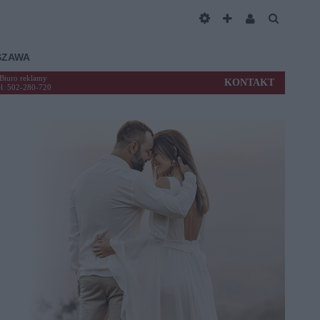
SZAWA
Biuro reklamy
KONTAKT
el. 502-280-720