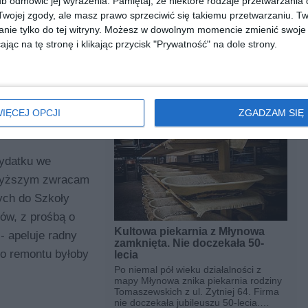
b odmówić jej wyrażenia.
Pamiętaj, że niektóre rodzaje przetwarzani
ojej zgody, ale masz prawo sprzeciwić się takiemu przetwarzaniu. Tw
nie tylko do tej witryny. Możesz w dowolnym momencie zmienić swoje 
jąc na tę stronę i klikając przycisk "Prywatność" na dole strony.
 skierowanej do władz dzielnicy zapytał o przyszłość
ul. Płockiej 63. Jak przekonuje, są bardzo zaniedbane i
IĘCEJ OPCJI
ZGADZAM SIĘ
wydatku we
owyższym zwracam
ych do Szkoły
ów, z prośbą o
Kultowa piekarnia z Młynowa
 apeluje radny
zamknięta. Nie doczekała 50-
go remontu byłoby
lecia
Po niemal pół wieku działalności z
mapy Młynowa znika piekarnia rodziny
Tomaszewskich z ul. Żytniej 64. Firma
nie doczekała jubileuszu 50-lecia.