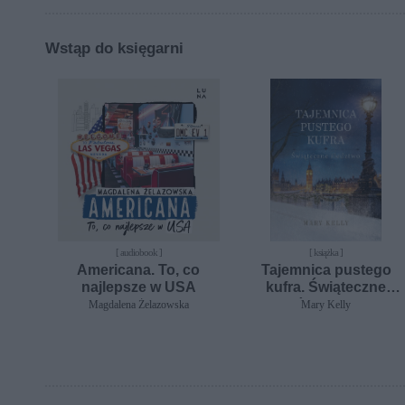
Wstąp do księgarni
[ audiobook ]
[ książka ]
Americana. To, co
Tajemnica pustego
najlepsze w USA
kufra. Świąteczne
śledztwo
Magdalena Żelazowska
Mary Kelly