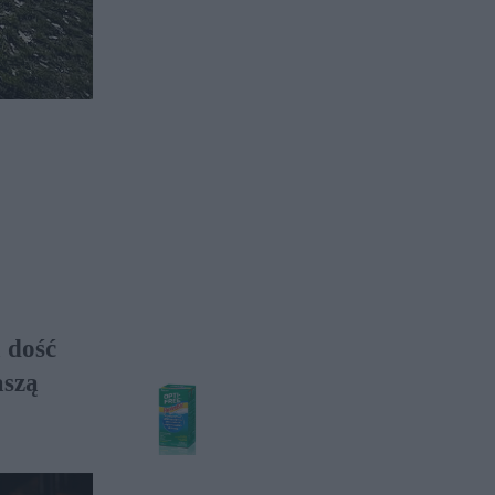
 dość
aszą