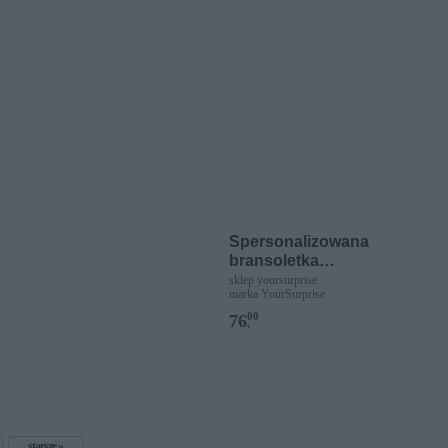
Spersonalizowana
bransoletka
sznurkowa - Różowa -
sklep yoursurprise
marka YourSurprise
Złote kółko
00
76
,
starsze