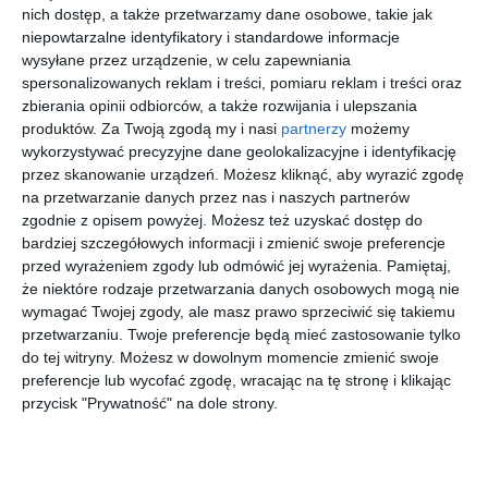
nich dostęp, a także przetwarzamy dane osobowe, takie jak
Protest i 104 podpisy nie wystarczyły
niepowtarzalne identyfikatory i standardowe informacje
wysyłane przez urządzenie, w celu zapewniania
W marcu 2024 roku spółdzielnia wystąpiła do Urzędu
spersonalizowanych reklam i treści, pomiaru reklam i treści oraz
Dzielnicy
Bemowo
o wydanie zaświadczenia lokalizacyjnego dla
zbierania opinii odbiorców, a także rozwijania i ulepszania
wiaty. We wrześniu okazało się jednak, że część mieszkańców
produktów.
Za Twoją zgodą my i nasi
partnerzy
możemy
nie została odpowiednio poinformowana. Po zorganizowaniu się
wykorzystywać precyzyjne dane geolokalizacyjne i identyfikację
obu wspólnot budynków zebrano 104 podpisy pod protestem,
przez skanowanie urządzeń. Możesz kliknąć, aby wyrazić zgodę
który trafił do prezesa SM "Jelonki" oraz do bemowskiego
na przetwarzanie danych przez nas i naszych partnerów
zgodnie z opisem powyżej. Możesz też uzyskać dostęp do
Wydziału Ochrony Środowiska. Ten ostatni zasugerował
bardziej szczegółowych informacji i zmienić swoje preferencje
rozważenie alternatywnej lokalizacji. Zarząd jednak nie zmienił
przed wyrażeniem zgody lub odmówić jej wyrażenia.
Pamiętaj,
stanowiska.
że niektóre rodzaje przetwarzania danych osobowych mogą nie
- Projekt jest zgodny z przepisami, a lokalizacja jest jedyną
wymagać Twojej zgody, ale masz prawo sprzeciwić się takiemu
możliwą - uzasadniła decyzję spółdzielnia w odpowiedzi z 24
przetwarzaniu. Twoje preferencje będą mieć zastosowanie tylko
grudnia.
do tej witryny. Możesz w dowolnym momencie zmienić swoje
preferencje lub wycofać zgodę, wracając na tę stronę i klikając
przycisk "Prywatność" na dole strony.
Znajdź swoje wakacje
First
First
First