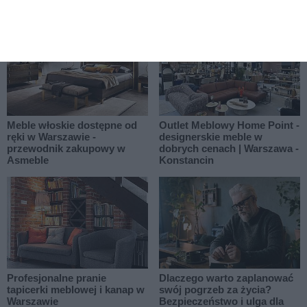
SaleBiznesowe.pl
Meble włoskie dostępne od
Outlet Meblowy Home Point -
ręki w Warszawie -
designerskie meble w
przewodnik zakupowy w
dobrych cenach | Warszawa -
Asmeble
Konstancin
Profesjonalne pranie
Dlaczego warto zaplanować
tapicerki meblowej i kanap w
swój pogrzeb za życia?
Warszawie
Bezpieczeństwo i ulga dla