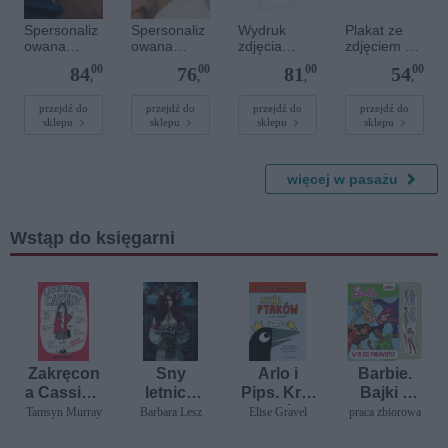
Spersonaliz
Spersonaliz
Wydruk
Plakat ze
owana
owana
zdjęcia
zdjęciem 20
bransoletka
bransoletka
plakatu - 50
x 20 cm
00
00
00
00
84
76
81
54
z
sznurkowa -
x 70 cm
,
,
,
,
kamieniami
Różowa -
szlachetnym
Złote kółko
przejdź do
przejdź do
przejdź do
przejdź do
sklepu
sklepu
sklepu
sklepu
i - Szary - M
- 6 mm
więcej w pasażu
Wstąp do księgarni
Zakręcon
Sny
Arlo i
Barbie.
a Cassidy.
letnich
Pips. Król
Bajki z
Geniusz z
nocy
ptaków
magnesa
Tamsyn Murray
Barbara Lesz
Elise Gravel
praca zbiorowa
przypadk
mi. W co