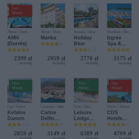
Last
Minute
Albania / Durres
Albania / Durres
Rumunia / Olimp
Macedonia / Elen
Kamen
AMH
Marika
Holiday
Izgrev
(Durrës)
Blue
Spa &
Aquapark
2399 zł
2959 zł
2776 zł
3175 zł
za osobę
za osobę
za osobę
za osobę
First
First
Last
Minute
Minute
Minute
Cypr / Paphos
Czarnogóra / Bijela
Kenia / Diani
Włochy / Terrasini
Kefalos
Carine
Leisure
CDS
Damon
Delfin
Lodge
Hotels
Bijela (ex.
Beach &
Terrasini
Iberostar
Golf
(ex. Citta
2859 zł
3149 zł
6389 zł
4709 zł
Bijela
Resort by
del Mare)
za osobę
za osobę
za osobę
za osobę