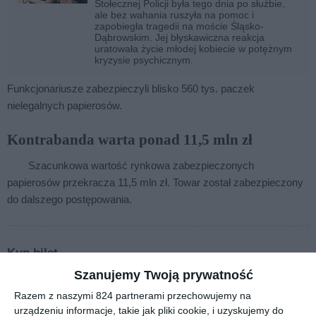
Stołecznej Policji była tego dnia po służbie,
ale bez wahania ruszyła na pomoc i
zapobiegła tragedii na moście Śląsko-
Dąbrowskim. Jej błyskawiczna reakcja
uratowała życie młodej kobiecie w potężnym
kryzysie psychicznym.
Funkcjonariusze zabezpieczyli blisko 560 tys. paczek
nielegalnych papierosów.
Kontrabanda warta ponad 11,5 mln zł
Szacunkowa wartość rynkowa zabezpieczonych
papierosów przekracza 11,5 mln zł. Towar został zabezpieczony
do dalszego postępowania.
Kup bilet
Szanujemy Twoją prywatność
Razem z naszymi 824 partnerami przechowujemy na
urządzeniu informacje, takie jak pliki cookie, i uzyskujemy do