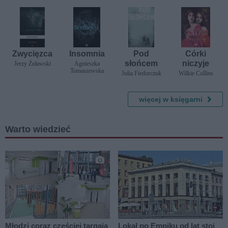
u
się
pobawimy
?
Zwycięzca
Insomnia
Pod
Córki
słońcem
niczyje
Jerzy Żuławski
Agnieszka
Tomaszewska
Julia Fiedorczuk
Wilkie Collins
więcej w księgarni
Warto wiedzieć
Młodzi coraz częściej targają
Lokal po Empiku od lat stoi