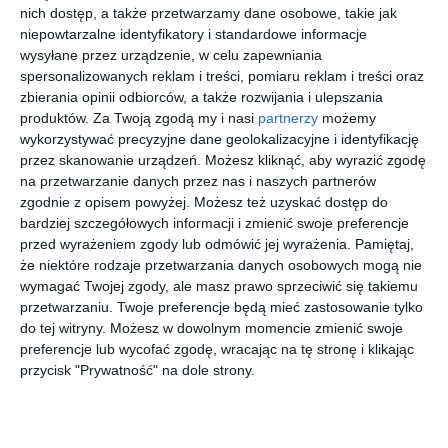
13 sierpnia 2026
14 sierpnia 2026
28 sierpnia 2026
nich dostęp, a także przetwarzamy dane osobowe, takie jak
20 listopada 2026
Kobiece
Tomi dla
Bandone
Parostatki
niepowtarzalne identyfikatory i standardowe informacje
Czwartki
Kobiet
gro Tango
em w
wysyłane przez urządzenie, w celu zapewniania
piękny
spersonalizowanych reklam i treści, pomiaru reklam i treści oraz
rejs -
zbierania opinii odbiorców, a także rozwijania i ulepszania
więcej biletów
Największ
produktów.
Za Twoją zgodą my i nasi
partnerzy
możemy
e polskie
wykorzystywać precyzyjne dane geolokalizacyjne i identyfikację
przeboje
przez skanowanie urządzeń. Możesz kliknąć, aby wyrazić zgodę
Dwaj podejrzani trafili do aresztu
na przetwarzanie danych przez nas i naszych partnerów
zgodnie z opisem powyżej. Możesz też uzyskać dostęp do
Śledztwo w sprawie prowadzone jest pod nadzorem
bardziej szczegółowych informacji i zmienić swoje preferencje
Prokuratury Okręgowej w Białymstoku. Zarzuty tzw. paserstwa
przed wyrażeniem zgody lub odmówić jej wyrażenia.
Pamiętaj,
akcyzowego usłyszeli 47-letni obywatel Białorusi, który kierował
że niektóre rodzaje przetwarzania danych osobowych mogą nie
ciężarówką, oraz 37-letni właściciel firmy transportowej, do której
wymagać Twojej zgody, ale masz prawo sprzeciwić się takiemu
należał pojazd.
przetwarzaniu. Twoje preferencje będą mieć zastosowanie tylko
Decyzją sądu obaj podejrzani zostali tymczasowo
do tej witryny. Możesz w dowolnym momencie zmienić swoje
preferencje lub wycofać zgodę, wracając na tę stronę i klikając
aresztowani na trzy miesiące. Grozi im kara do 10 lat
przycisk "Prywatność" na dole strony.
pozbawienia wolności.
Red
.