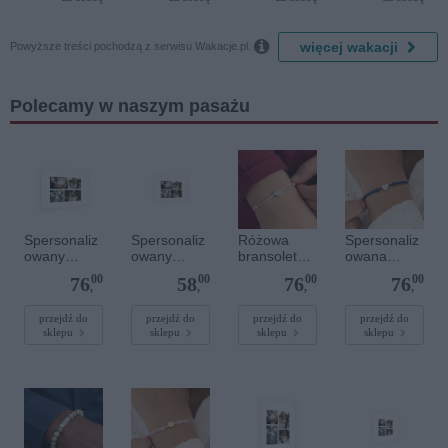
Delfin)
Diamonds

więcej wakacji
Powyższe treści pochodzą z serwisu Wakacje.pl.
Polecamy w naszym pasażu
Spersonaliz
Spersonaliz
Różowa
Spersonaliz
owany
owany
bransoletka
owana
plakat - 60 x
plakat - 30 x
sznurkowa
bransoletka
00
00
00
00
76
58
76
76
40 cm
20 cm
dla dzieci -
sznurkowa -
,
,
,
,
Spersonaliz
Niebieska -
owana -
Srebrne
przejdź do
przejdź do
przejdź do
przejdź do
sklepu
sklepu
sklepu
sklepu
Srebrne
serce
serce