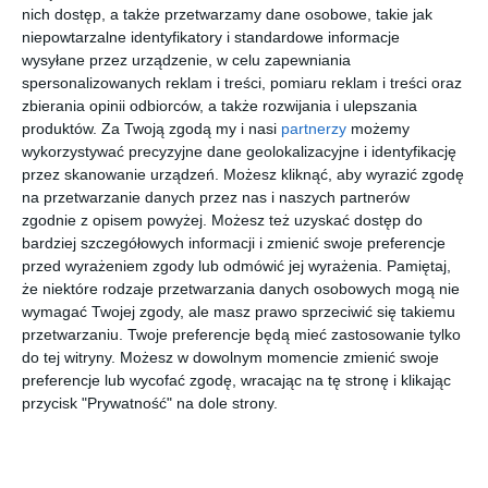
się na mężczyźnie poszukiwanym na podstawie listu gończego
nich dostęp, a także przetwarzamy dane osobowe, takie jak
wydanego przez Sąd Rejonowy w Bydgoszczy. Z ustaleń
niepowtarzalne identyfikatory i standardowe informacje
policjantów wynikało, że 49-latek może przebywać właśnie w tym
wysyłane przez urządzenie, w celu zapewniania
spersonalizowanych reklam i treści, pomiaru reklam i treści oraz
mieście, gdzie podjął pracę.
zbierania opinii odbiorców, a także rozwijania i ulepszania
Po potwierdzeniu zdobytych informacji kryminalni udali się
produktów.
Za Twoją zgodą my i nasi
partnerzy
możemy
pod wcześniej ustalony adres. Gdy upewnili się, że poszukiwany
wykorzystywać precyzyjne dane geolokalizacyjne i identyfikację
znajduje się na terenie jednego ze sklepów, przystąpili do
przez skanowanie urządzeń. Możesz kliknąć, aby wyrazić zgodę
realizacji. Mężczyzna został zatrzymany bezpośrednio w
na przetwarzanie danych przez nas i naszych partnerów
miejscu pracy.
zgodnie z opisem powyżej. Możesz też uzyskać dostęp do
bardziej szczegółowych informacji i zmienić swoje preferencje
przed wyrażeniem zgody lub odmówić jej wyrażenia.
Pamiętaj,
że niektóre rodzaje przetwarzania danych osobowych mogą nie
Zapraszamy na zakupy
wymagać Twojej zgody, ale masz prawo sprzeciwić się takiemu
przetwarzaniu. Twoje preferencje będą mieć zastosowanie tylko
do tej witryny. Możesz w dowolnym momencie zmienić swoje
preferencje lub wycofać zgodę, wracając na tę stronę i klikając
przycisk "Prywatność" na dole strony.
ZAPASOWY
Spersonaliz
RAY-BAN
Godox V1
XXL
owana
0RB3447
Pro do
WOREK do
bransoletka
001 Round
Olympus
90
00
00
00
12
76
725
1.299
odkurzania
sznurkowa -
Metal
,
,
,
,