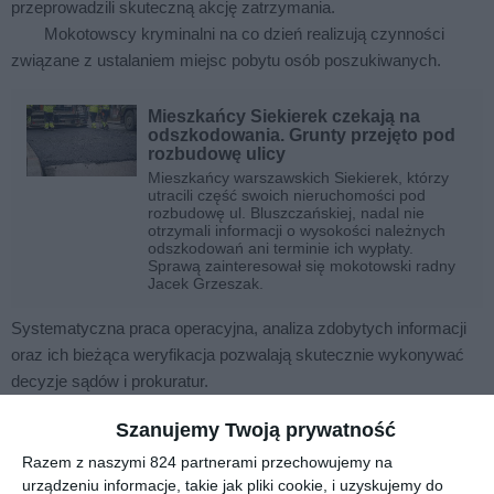
przeprowadzili skuteczną akcję zatrzymania.
Mokotowscy kryminalni na co dzień realizują czynności
związane z ustalaniem miejsc pobytu osób poszukiwanych.
Mieszkańcy Siekierek czekają na
odszkodowania. Grunty przejęto pod
rozbudowę ulicy
Mieszkańcy warszawskich Siekierek, którzy
utracili część swoich nieruchomości pod
rozbudowę ul. Bluszczańskiej, nadal nie
otrzymali informacji o wysokości należnych
odszkodowań ani terminie ich wypłaty.
Sprawą zainteresował się mokotowski radny
Jacek Grzeszak.
Systematyczna praca operacyjna, analiza zdobytych informacji
oraz ich bieżąca weryfikacja pozwalają skutecznie wykonywać
decyzje sądów i prokuratur.
Szanujemy Twoją prywatność
Zatrzymanie poszukiwanego w miejscu pracy
Razem z naszymi 824 partnerami przechowujemy na
W ostatnim czasie działania funkcjonariuszy skoncentrowały
urządzeniu informacje, takie jak pliki cookie, i uzyskujemy do