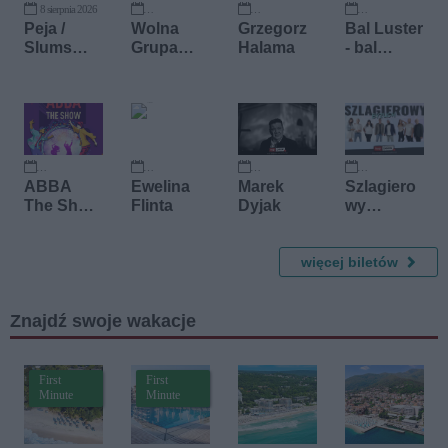
8 sierpnia 2026
27 września 2026
7 października 2026
10 października 2026
Peja /
Wolna
Grzegorz
Bal Luster
Slums
Grupa
Halama
- bal
Attack
Bukowina
fantasy
10 października 2026
16 października 2026
18 października 2026
14 listopada 2026
ABBA
Ewelina
Marek
Szlagiero
The Show
Flinta
Dyjak
wy
-
Byzuch
Największ
e
więcej biletów
Przeboje
ABBA na
Znajdź swoje wakacje
żywo
First
First
Minute
Minute