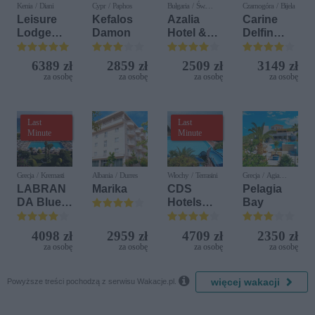
Kenia / Diani
Cypr / Paphos
Bułgaria / Św.
Czarnogóra / Bijela
Konstantyn i Elena
Leisure
Kefalos
Azalia
Carine
Lodge
Damon
Hotel &
Delfin
Beach &
Spa
Bijela (ex.
Golf
Iberostar
6389 zł
2859 zł
2509 zł
3149 zł
Resort by
Bijela
za osobę
za osobę
za osobę
za osobę
Diamonds
Delfin)
Last
Last
Minute
Minute
Grecja / Kremasti
Albania / Durres
Włochy / Terrasini
Grecja / Agia
Pelagia
LABRAN
Marika
CDS
Pelagia
DA Blue
Hotels
Bay
Bay
Terrasini
Resort
(ex. Citta
4098 zł
2959 zł
4709 zł
2350 zł
del Mare)
za osobę
za osobę
za osobę
za osobę

więcej wakacji
Powyższe treści pochodzą z serwisu Wakacje.pl.