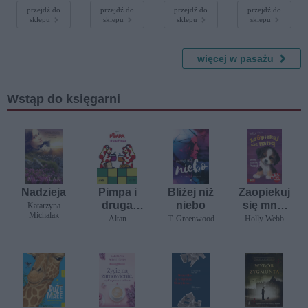
magnetyczn
Złote serce
50 cm
przejdź do
przejdź do
przejdź do
przejdź do
sklepu
sklepu
sklepu
sklepu
ym
wieszaczkie
m 20 x 30
cm
więcej w pasażu
Wstąp do księgarni
Nadzieja
Pimpa i
Bliżej niż
Zaopiekuj
druga
niebo
się mną.
Katarzyna
Michalak
Pimpa
Samotny,
Altan
T. Greenwood
Holly Webb
niekocha
ny
Promyk