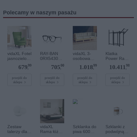
Polecamy w naszym pasażu
vidaXL Fotel
RAY-BAN
vidaXL 3-
Klatka
jasnozielony
0RX5430
osobowa
Power Rack
, aksamitny
2000 EVOL
sofa
MFT-RIG-
99
00
99
98
679
705
1.018
10.411
ogrodowa z
13 - Marbo
,
,
,
,
kremowymi
Sport
poduszkami
przejdź do
przejdź do
przejdź do
przejdź do
sklepu
sklepu
sklepu
sklepu
, drewno
sosnowe
Zestaw
vidaXL
Szklanka do
Szklanki z
talerzy dla 6
Rama łóżka
piwa 600
podwójną
os./ 18
bez
ml, Arôme
ścianką 300