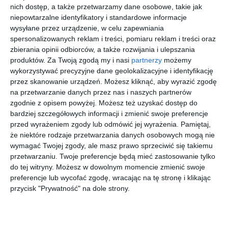
czerwcu na terenie Wilanowa i Mokotowa.
nich dostęp, a także przetwarzamy dane osobowe, takie jak
70-latek jest podejrzany między innymi o kradzież torebki
niepowtarzalne identyfikatory i standardowe informacje
wraz z dokumentami i kartami bankowymi, plecaka z pieniędzmi,
wysyłane przez urządzenie, w celu zapewniania
dokumentami i voucherami oraz telefonu komórkowego i innych
spersonalizowanych reklam i treści, pomiaru reklam i treści oraz
zbierania opinii odbiorców, a także rozwijania i ulepszania
przedmiotów osobistych. W dwóch przypadkach usiłował
produktów.
Za Twoją zgodą my i nasi
partnerzy
możemy
dokonać kradzieży, jednak został spłoszony przez
wykorzystywać precyzyjne dane geolokalizacyjne i identyfikację
pokrzywdzonych i nie osiągnął zamierzonego celu.
przez skanowanie urządzeń. Możesz kliknąć, aby wyrazić zgodę
na przetwarzanie danych przez nas i naszych partnerów
zgodnie z opisem powyżej. Możesz też uzyskać dostęp do
Wstąp do księgarni
bardziej szczegółowych informacji i zmienić swoje preferencje
przed wyrażeniem zgody lub odmówić jej wyrażenia.
Pamiętaj,
że niektóre rodzaje przetwarzania danych osobowych mogą nie
wymagać Twojej zgody, ale masz prawo sprzeciwić się takiemu
przetwarzaniu. Twoje preferencje będą mieć zastosowanie tylko
do tej witryny. Możesz w dowolnym momencie zmienić swoje
preferencje lub wycofać zgodę, wracając na tę stronę i klikając
[ audiobook ]
[ książka ]
[ e-book ]
[ komiks ]
Zawisza
Mądra
Oddam
Wichrowe
przycisk "Prywatność" na dole strony.
Czarny.
Mysz.
serce w
Bzdurza.
Aragonia
Maks
dobre
Dogman.
Szymon
Christian
Katarzyna
Dav Pilkey
Jędrusiak
Tielmann
Olszaniecka
zostaje
ręce
Tom 10
mistrzem