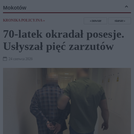
Mokotów
KRONIKA POLICYJNA »
nowsze
starsze
70-latek okradał posesje.
Usłyszał pięć zarzutów
24 czerwca 2026