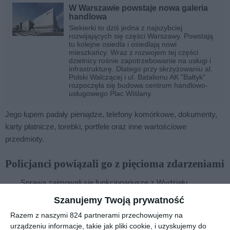
W Warszawie powstaje nowa galeria
handlowa
Siekierki to dziś jedna z najszybciej
rozwijających się części Warszawy. Powstają
tu kolejne osiedla i osiedlają nowi
mieszkańcy. Wraz z rozwojem tej części
dzielnicy rośnie zapotrzebowanie na usługi i
infrastrukturę. Dlatego przy skrzyżowaniu al.
Polski Walczącej i ul. Batalionu AK "Bałtyk"
rozpoczęła się budowa centrum handlowo-
usługowego Plac Wiślany.
Jego łupem padały pieniądze, telefony komórkowe, dokumenty,
karty płatnicze, torebki, portfele oraz inne wartościowe
przedmioty.
Policjanci powiązali go z pięcioma zdarzeniami
Sprawą zajmowali się funkcjonariusze z Wydziału
Kryminalnego wilanowskiego komisariatu. Analiza
Szanujemy Twoją prywatność
zgromadzonego materiału dowodowego pozwoliła powiązać
Razem z naszymi 824 partnerami przechowujemy na
podejrzanego z kilkoma zdarzeniami, do których doszło w maju i
urządzeniu informacje, takie jak pliki cookie, i uzyskujemy do