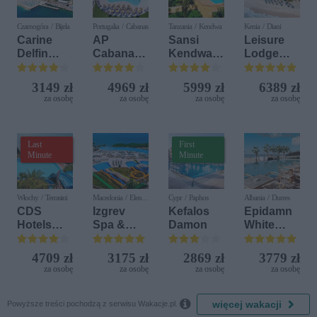
Czarnogóra / Bijela
Portugalia / Cabanas
Tanzania / Kendwa
Kenia / Diani
Carine
AP
Sansi
Leisure
Delfin
Cabanas
Kendwa
Lodge
Bijela (ex.
Beach &
Beach
Beach &
Iberostar
Nature
Resort
Golf
3149 zł
4969 zł
5999 zł
6389 zł
Bijela
Resort by
za osobę
za osobę
za osobę
za osobę
Delfin)
Diamonds
Last
First
Minute
Minute
Włochy / Terrasini
Macedonia / Elen
Cypr / Paphos
Albania / Durres
Kamen
CDS
Izgrev
Kefalos
Epidamn
Hotels
Spa &
Damon
White
Terrasini
Aquapark
Sensation
(ex. Citta
4709 zł
3175 zł
2869 zł
3779 zł
del Mare)
za osobę
za osobę
za osobę
za osobę

więcej wakacji
Powyższe treści pochodzą z serwisu Wakacje.pl.