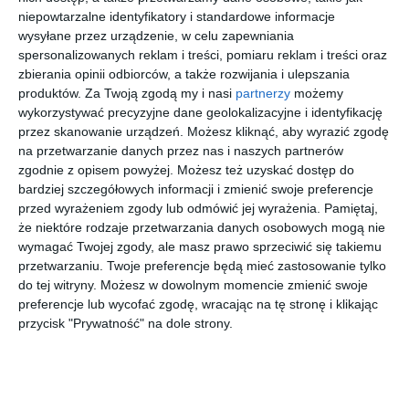
niepowtarzalne identyfikatory i standardowe informacje
wysyłane przez urządzenie, w celu zapewniania
spersonalizowanych reklam i treści, pomiaru reklam i treści oraz
zbierania opinii odbiorców, a także rozwijania i ulepszania
EMPORIO
SEEN
UNOFFICIA
RAY-BAN
produktów.
Za Twoją zgodą my i nasi
partnerzy
możemy
ARMANI
SNOF0008
L 0UO3047
0RX3447V
wykorzystywać precyzyjne dane geolokalizacyjne i identyfikację
0EA3238U
VV00
001
2861 ICON
30
20
30
00
447
79
279
564
6098
,
,
,
,
przez skanowanie urządzeń. Możesz kliknąć, aby wyrazić zgodę
na przetwarzanie danych przez nas i naszych partnerów
przejdź do
przejdź do
przejdź do
przejdź do
zgodnie z opisem powyżej. Możesz też uzyskać dostęp do
sklepu
sklepu
sklepu
sklepu
bardziej szczegółowych informacji i zmienić swoje preferencje
przed wyrażeniem zgody lub odmówić jej wyrażenia.
Pamiętaj,
że niektóre rodzaje przetwarzania danych osobowych mogą nie
wymagać Twojej zgody, ale masz prawo sprzeciwić się takiemu
przetwarzaniu. Twoje preferencje będą mieć zastosowanie tylko
do tej witryny. Możesz w dowolnym momencie zmienić swoje
EMPORIO
SWAROVSK
PRADA
UNOFFICIA
preferencje lub wycofać zgodę, wracając na tę stronę i klikając
ARMANI
I 0SK1004
LINEA
L
przycisk "Prywatność" na dole strony.
0EA3253
4014
ROSSA 0PS
UNOJ0004
30
00
00
30
391
588
1.015
139
6243
07RV
BR00
,
,
,
,
CZH1O1
przejdź do
przejdź do
przejdź do
przejdź do
sklepu
sklepu
sklepu
sklepu