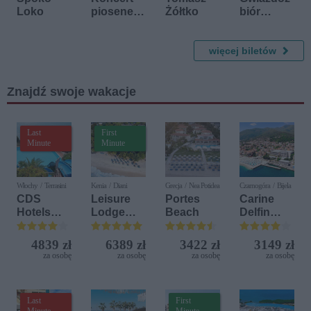
Loko
piosenek
Żółtko
biór
Jacka
Muzyczny
Kaczmars
czyli
kiego |
więcej biletów
Największ
Przemysła
e przeboje
w
światowe
Znajdź swoje wakacje
Grudzińsk
go kina
i & Artur
Kępka
Last
First
Minute
Minute
Włochy / Terrasini
Kenia / Diani
Grecja / Nea Potidea
Czarnogóra / Bijela
CDS
Leisure
Portes
Carine
Hotels
Lodge
Beach
Delfin
Terrasini
Beach &
Bijela (ex.
(ex. Citta
Golf
Iberostar
4839 zł
6389 zł
3422 zł
3149 zł
del Mare)
Resort by
Bijela
za osobę
za osobę
za osobę
za osobę
Diamonds
Delfin)
Last
First
Minute
Minute