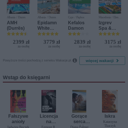
Albania / Durres
Albania / Durres
Cypr / Paphos
Macedonia / Elen
Kamen
AMH
Epidamn
Kefalos
Izgrev
(Durrës)
White
Damon
Spa &
Sensation
Aquapark
2399 zł
3779 zł
2839 zł
3175 zł
za osobę
za osobę
za osobę
za osobę

więcej wakacji
Powyższe treści pochodzą z serwisu Wakacje.pl.
Wstąp do księgarni
Fałszywe
Licencja
Gorące
Iskra
anioły
na
serca
Katarzyna
Tkaczyk
zabijanie.
część 1
Jadwiga Buczek
Egmont R.
Diana Palmer