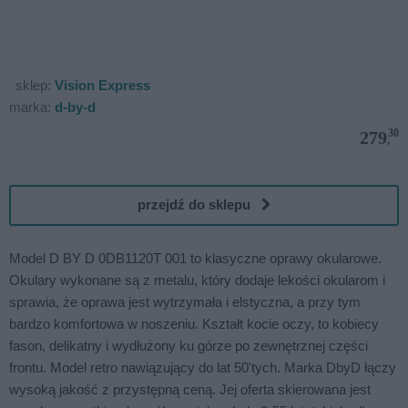
sklep:
Vision Express
marka:
d-by-d
30
279
,
przejdź do sklepu
Model D BY D 0DB1120T 001 to klasyczne oprawy okularowe.
Okulary wykonane są z metalu, który dodaje lekości okularom i
sprawia, że oprawa jest wytrzymała i elstyczna, a przy tym
bardzo komfortowa w noszeniu. Kształt kocie oczy, to kobiecy
fason, delikatny i wydłużony ku górze po zewnętrznej części
frontu. Model retro nawiązujący do lat 50'tych. Marka DbyD łączy
wysoką jakość z przystępną ceną. Jej oferta skierowana jest