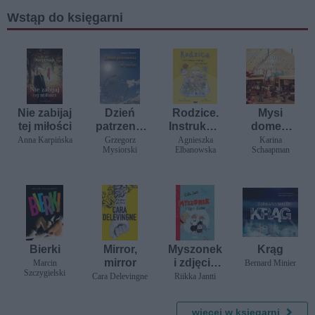
Wstąp do księgarni
Nie zabijaj
Dzień
Rodzice.
Mysi
tej miłości
patrzenia
Instrukcja
domek.
w niebo
obsługi
Sam i
Anna Karpińska
Grzegorz
Agnieszka
Karina
Mysiorski
Elbanowska
Schaapman
dla dzieci
Julia w
cyrku
Bierki
Mirror,
Myszonek
Krąg
mirror
i zdjęcie
Marcin
Bernard Minier
Szczygielski
klasowe
Cara Delevingne
Riikka Jantti
więcej w księgarni