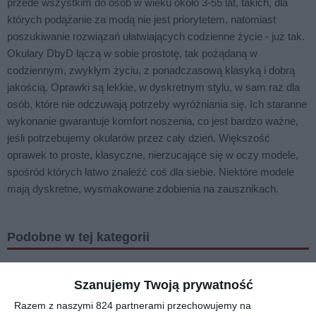
przede wszystkim do osób w wieku około 3-55 lat, takich, dla
których podążanie za modą nie jest priorytetem, natomiast
poszukiwanie rozwiązań ułatwiających codzienne życie - już tak.
Okulary DbyD łączą w sobie prostotę, tak pożądaną w
codziennym, zwykłym życiu, z ponadczasową klasyką i dobrą
jakością. Oprawki są lekkie, w dyskretnym stylu, w sam raz dla
osób, które nie odczuwają potrzeby wyróżniania się. Ich staranne
wykonanie gwarantuje komfort noszenia, co jest bardzo ważne,
jeśli potrzebujemy okularów przez cały dzień. Większość
oprawek to proste, klasyczne, nierzucające się w oczy modele,
spośród których łatwo znaleźć coś dla siebie. Niektóre modele
mają dyskretne, wysmakowane zdobienia na zausznikach.
Podobne w tej kategorii
Szanujemy Twoją prywatność
Razem z naszymi 824 partnerami przechowujemy na