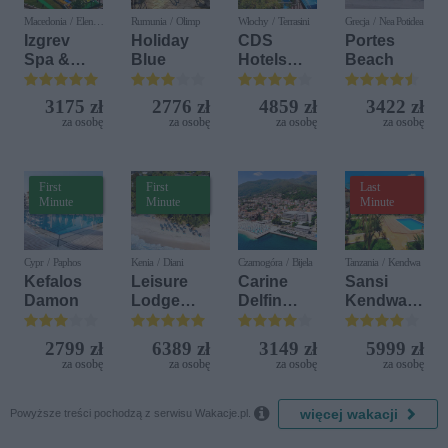
Macedonia / Elen
Rumunia / Olimp
Włochy / Terrasini
Grecja / Nea Potidea
Kamen
Izgrev
Holiday
CDS
Portes
Spa &
Blue
Hotels
Beach
Aquapark
Terrasini
(ex. Citta
3175 zł
2776 zł
4859 zł
3422 zł
del Mare)
za osobę
za osobę
za osobę
za osobę
First
First
Last
Minute
Minute
Minute
Cypr / Paphos
Kenia / Diani
Czarnogóra / Bijela
Tanzania / Kendwa
Kefalos
Leisure
Carine
Sansi
Damon
Lodge
Delfin
Kendwa
Beach &
Bijela (ex.
Beach
Golf
Iberostar
Resort
2799 zł
6389 zł
3149 zł
5999 zł
Resort by
Bijela
za osobę
za osobę
za osobę
za osobę
Diamonds
Delfin)

więcej wakacji
Powyższe treści pochodzą z serwisu Wakacje.pl.