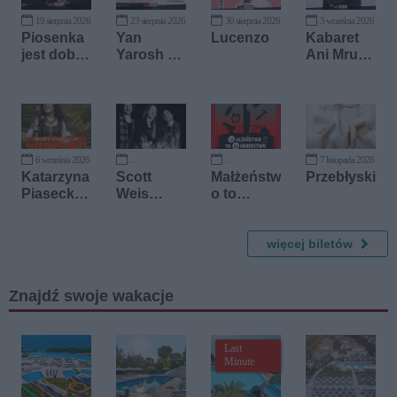
19 sierpnia 2026
23 sierpnia 2026
30 sierpnia 2026
3 września 2026
Piosenka
Yan
Lucenzo
Kabaret
jest dobra
Yarosh &
Ani Mru-
na
Michael
Mru
wszystko
Radunski
6 września 2026
7 listopada 2026
29 września 2026
2 października 2026
Katarzyna
Scott
Małżeństw
Przebłyski
Piasecka
Weis
o to
stand-up
Band
morderst
wo
więcej biletów
Znajdź swoje wakacje
Last
Minute