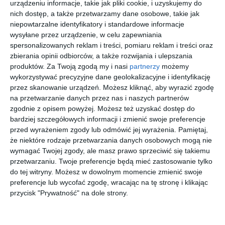
urządzeniu informacje, takie jak pliki cookie, i uzyskujemy do
ARNETTE
SFEROFLE
D BY D
RAY-BAN
nich dostęp, a także przetwarzamy dane osobowe, takie jak
0AN7283
X 0SF1143
DBOM5078
0RX5279
niepowtarzalne identyfikatory i standardowe informacje
3004
C568
BB00
5540 CORE
20
20
40
20
287
359
179
583
wysyłane przez urządzenie, w celu zapewniania
,
,
,
,
spersonalizowanych reklam i treści, pomiaru reklam i treści oraz
przejdź do
przejdź do
przejdź do
przejdź do
zbierania opinii odbiorców, a także rozwijania i ulepszania
sklepu
sklepu
sklepu
sklepu
produktów.
Za Twoją zgodą my i nasi
partnerzy
możemy
wykorzystywać precyzyjne dane geolokalizacyjne i identyfikację
przez skanowanie urządzeń. Możesz kliknąć, aby wyrazić zgodę
na przetwarzanie danych przez nas i naszych partnerów
zgodnie z opisem powyżej. Możesz też uzyskać dostęp do
bardziej szczegółowych informacji i zmienić swoje preferencje
przed wyrażeniem zgody lub odmówić jej wyrażenia.
Pamiętaj,
GUCCI
VOGUE
D BY D
MAX MARA
GG1434O
0VO4343
DBKF01
MM5186
że niektóre rodzaje przetwarzania danych osobowych mogą nie
001
5152
NX00
001
wymagać Twojej zgody, ale masz prawo sprzeciwić się takiemu
00
00
40
00
1.484
452
179
1.095
,
,
,
,
przetwarzaniu. Twoje preferencje będą mieć zastosowanie tylko
przejdź do
przejdź do
przejdź do
przejdź do
do tej witryny. Możesz w dowolnym momencie zmienić swoje
sklepu
sklepu
sklepu
sklepu
preferencje lub wycofać zgodę, wracając na tę stronę i klikając
przycisk "Prywatność" na dole strony.