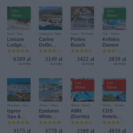
First
First
Minute
Minute
Kenia / Diani
Czarnogóra / Bijela
Grecja / Nea Potidea
Cypr / Paphos
Leisure
Carine
Portes
Kefalos
Lodge
Delfin
Beach
Damon
Beach &
Bijela (ex.
Golf
Iberostar
6389 zł
3149 zł
3422 zł
2839 zł
Resort by
Bijela
za osobę
za osobę
za osobę
za osobę
Diamonds
Delfin)
Last
Last
Minute
Minute
Macedonia / Elen
Albania / Durres
Albania / Durres
Włochy / Terrasini
Kamen
Izgrev
Epidamn
AMH
CDS
Spa &
White
(Durrës)
Hotels
Aquapark
Sensation
Terrasini
(ex. Citta
3175 zł
3779 zł
2399 zł
4839 zł