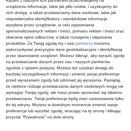
Razem z naszymi 824 partnerami przechowujemy na
urządzeniu informacje, takie jak pliki cookie, i uzyskujemy do
nich dostęp, a także przetwarzamy dane osobowe, takie jak
TORY
POLO
RAY BAN
RAY BAN
BURCH
RALPH
0RX5445
0RX7257
niepowtarzalne identyfikatory i standardowe informacje
0TY1093
LAUREN
8453
8320
wysyłane przez urządzenie, w celu zapewniania
00
20
20
00
748
519
527
585
3358
0PH2287
,
,
,
,
spersonalizowanych reklam i treści, pomiaru reklam i treści oraz
5673
przejdź do
przejdź do
przejdź do
przejdź do
zbierania opinii odbiorców, a także rozwijania i ulepszania
sklepu
sklepu
sklepu
sklepu
produktów.
Za Twoją zgodą my i nasi
partnerzy
możemy
wykorzystywać precyzyjne dane geolokalizacyjne i identyfikację
przez skanowanie urządzeń. Możesz kliknąć, aby wyrazić zgodę
na przetwarzanie danych przez nas i naszych partnerów
zgodnie z opisem powyżej. Możesz też uzyskać dostęp do
bardziej szczegółowych informacji i zmienić swoje preferencje
przed wyrażeniem zgody lub odmówić jej wyrażenia.
Pamiętaj,
UNOFFICIA
RAY BAN
D BY D
NIKE NIKE
że niektóre rodzaje przetwarzania danych osobowych mogą nie
L 0UO1184
0RX3447V
DBOM5054
5038 6
wymagać Twojej zgody, ale masz prawo sprzeciwić się takiemu
001
3224 ICON
GG00
30
20
40
00
279
559
179
515
,
,
,
,
przetwarzaniu. Twoje preferencje będą mieć zastosowanie tylko
do tej witryny. Możesz w dowolnym momencie zmienić swoje
przejdź do
przejdź do
przejdź do
przejdź do
sklepu
sklepu
sklepu
sklepu
preferencje lub wycofać zgodę, wracając na tę stronę i klikając
przycisk "Prywatność" na dole strony.