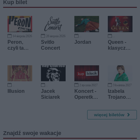
Kup bilet
14 sierpnia 2026
28 sierpnia 2026
19 września 2026
2 października 2026
Peron,
Svitlo
Jordan
Queen -
czyli tam i
Concert
klasyczni
z
e przy
powrotem
świecach
2 stycznia 2027
3 kwietnia 2027
23 października 2026
11 listopada 2026
Illusion
Jacek
Koncert -
Izabela
Siciarek
Operetki
Trojanows
Czar
ka
więcej biletów
Znajdź swoje wakacje