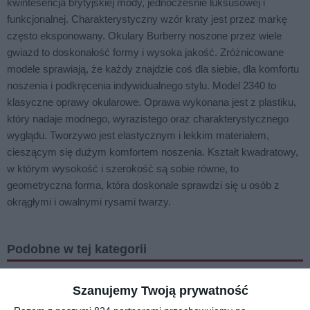
kwintesencja brytyjskiej mody, jednocześnie luksusowej i
funkcjonalnej. Charakterystyczny wzór kraty jest przez markę
często eksponowany. Okulary Burberry noszone przez wiele
gwiazd to doskonałość formy i wysoka jakość. Zróżnicowane
modele sprawiają, że każdy znajdzie coś dla siebie, dla komfortu
noszenia i podkręcenia indywidualnego stylu. Model 2340 to
klasyczne oprawy okularowe. Oprawa wykonana jest z plastiku,
który nadaje modnego, wyrazistego oraz charakterystycznego
wyglądu. Tworzywo jest elastycznym i lekkim materiałem,
cieszącym się dużym komfortem noszenia. Kształt kwadratowy,
w którym wysokość i szerokość są sobie równe, to
geometryczna forma, która doskonale sprawdzi się u osób z
okrągłymi i owalnymi rysami twarzy.
Podobne w tej kategorii
Szanujemy Twoją prywatność