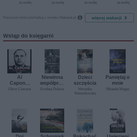
del Mare)
za osobę
za osobę
za osobę
za osobę

więcej wakacji
Powyższe treści pochodzą z serwisu Wakacje.pl.
Wstąp do księgarni
Al
Niewinna
Dzieci
Pamiętaj o
Capone.
współprac
szczęścia
mnie
Król
a.
Oliver Crawton
Ewelina Dobosz
Weronika
Miranda Megan
Wierzchowska
bandytów
Niegrzecz
amerykań
na
skich
Kolekcja
Dni
Schronisk
Pokochać
Uwięzieni