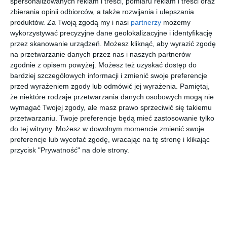
spersonalizowanych reklam i treści, pomiaru reklam i treści oraz
zbierania opinii odbiorców, a także rozwijania i ulepszania
produktów.
Za Twoją zgodą my i nasi
partnerzy
możemy
wykorzystywać precyzyjne dane geolokalizacyjne i identyfikację
przez skanowanie urządzeń. Możesz kliknąć, aby wyrazić zgodę
na przetwarzanie danych przez nas i naszych partnerów
zgodnie z opisem powyżej. Możesz też uzyskać dostęp do
bardziej szczegółowych informacji i zmienić swoje preferencje
Apteczka survivalowa to jeden z niezbędnych
przed wyrażeniem zgody lub odmówić jej wyrażenia.
Pamiętaj,
elementów wyposażenia, nie tylko dla
że niektóre rodzaje przetwarzania danych osobowych mogą nie
wymagać Twojej zgody, ale masz prawo sprzeciwić się takiemu
miłośników typowego survivalu czy prepersów.
przetwarzaniu. Twoje preferencje będą mieć zastosowanie tylko
Taką apteczkę powinien mieć przygotowany
do tej witryny. Możesz w dowolnym momencie zmienić swoje
każdy, kto wybiera się w podróż, niezależnie od
preferencje lub wycofać zgodę, wracając na tę stronę i klikając
przycisk "Prywatność" na dole strony.
jej celu. Warto również znaleźć dla niej miejsce
w domu lub w plecaku ewakuacyjnym. Jak
jednak stworzyć taką apteczkę? Co warto, aby
się w niej znalazło? Jak zorganizować jej
wnętrze, żeby mieć szybki dostęp do
produktów, które ratują zdrowie, a nawet życie