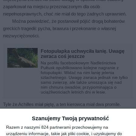
zaparkował na miejscu przeznaczonym dla osób
niepełnosprawnych, choć nie miał do tego żadnych uprawnień.
Można powiedzieć, że postanowił pójść drogą bohaterów
greckich tragedii: pycha, brawura i przekonanie o własnej
niezwyciężoności.
Fotopułapka uchwyciła łanię. Uwagę
zwraca coś jeszcze
Na profilu facebookowym Nadleśnictwa
Pułtusk opublikowano kolejne nagranie z
fotopułapki. Widać na nim łanię jelenia
szlachetnego. Uwagę zwraca jednak nie tylko
samo zwierzę, ale także unosząca się nad
nim chmura owadów, przypominająca o
uciążliwościach letnich dni w lesie.
Tyle że Achilles miał piętę, a ten kierowca miał dwa promile.
Szanujemy Twoją prywatność
Kontrola drogowa w Legionowie
Razem z naszymi 824 partnerami przechowujemy na
Podczas interwencji policjanci wyczuli od kierowcy silną woń
urządzeniu informacje, takie jak pliki cookie, i uzyskujemy do