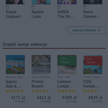
25 września 2026
26 września 2026
10 października 2026
15 października 2026
Edyta
Spoko
ABBA
Hans
Geppert
Loko
The Show
Zimmer -
-
koncert
Największ
kameralny
e
więcej biletów
Przeboje
ABBA na
Znajdź swoje wakacje
żywo
First
Last
Minute
Minute
Macedonia / Elen
Grecja / Nea Potidea
Kenia / Diani
Włochy / Terrasini
Kamen
Izgrev
Portes
Leisure
CDS
Spa &
Beach
Lodge
Hotels
Aquapark
Beach &
Terrasini
Golf
(ex. Citta
3175 zł
3422 zł
6389 zł
4839 zł
Resort by
del Mare)
za osobę
za osobę
za osobę
za osobę
Diamonds