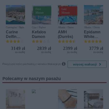
First
Last
Minute
Minute
Czarnogóra / Bijela
Cypr / Paphos
Albania / Durres
Albania / Durres
Carine
Kefalos
AMH
Epidamn
Delfin
Damon
(Durrës)
White
Bijela (ex.
Sensation
Iberostar
3149 zł
2839 zł
2399 zł
3779 zł
Bijela
za osobę
za osobę
za osobę
za osobę
Delfin)

więcej wakacji
Powyższe treści pochodzą z serwisu Wakacje.pl.
Polecamy w naszym pasażu