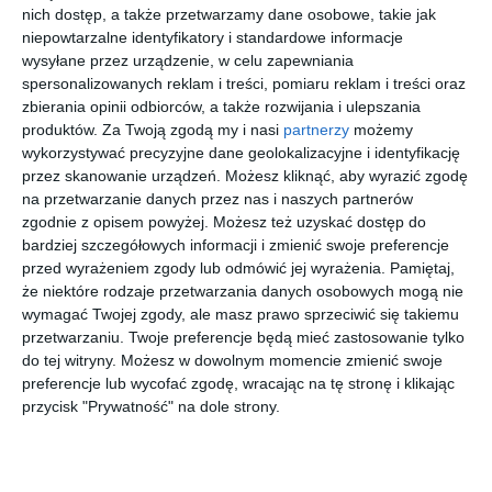
alkoholu. Badanie wykazało dwa promile. Towarzysząca mu
nich dostęp, a także przetwarzamy dane osobowe, takie jak
pasażerka również nie należała do grona abstynentów - miała
niepowtarzalne identyfikatory i standardowe informacje
ponad 1,7 promila.
wysyłane przez urządzenie, w celu zapewniania
spersonalizowanych reklam i treści, pomiaru reklam i treści oraz
Całość przypominała trochę obraz "Statek pijanych" albo
zbierania opinii odbiorców, a także rozwijania i ulepszania
mniej znane dzieło impresjonistów pod tytułem "To może jeszcze
produktów.
Za Twoją zgodą my i nasi
partnerzy
możemy
pojedziemy kawałek". Trudno jednak mówić o artystycznej
wykorzystywać precyzyjne dane geolokalizacyjne i identyfikację
fantazji, gdy samochód waży kilkanaście setek kilogramów i
przez skanowanie urządzeń. Możesz kliknąć, aby wyrazić zgodę
porusza się po normalnej ulicy.
na przetwarzanie danych przez nas i naszych partnerów
Nie bez powodu od wieków powtarza się, że alkohol odbiera
zgodnie z opisem powyżej. Możesz też uzyskać dostęp do
rozum. Już w mitologii Dionizos potrafił doprowadzić ludzi do
bardziej szczegółowych informacji i zmienić swoje preferencje
przed wyrażeniem zgody lub odmówić jej wyrażenia.
Pamiętaj,
stanu, w którym granica między odwagą a kompletną głupotą
że niektóre rodzaje przetwarzania danych osobowych mogą nie
znikała szybciej niż paliwo w miejskim korku.
wymagać Twojej zgody, ale masz prawo sprzeciwić się takiemu
przetwarzaniu. Twoje preferencje będą mieć zastosowanie tylko
do tej witryny. Możesz w dowolnym momencie zmienić swoje
Zapraszamy na zakupy
preferencje lub wycofać zgodę, wracając na tę stronę i klikając
przycisk "Prywatność" na dole strony.