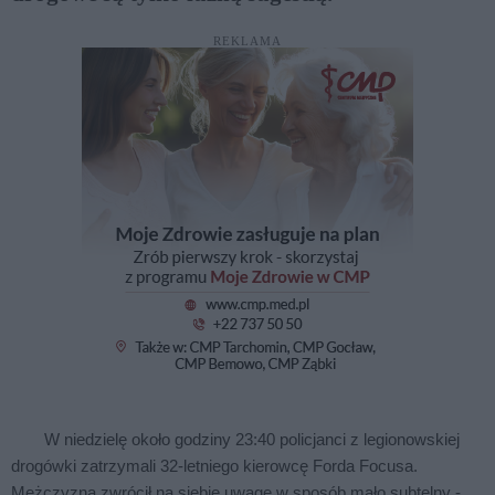
REKLAMA
W niedzielę około godziny 23:40 policjanci z legionowskiej
drogówki zatrzymali 32-letniego kierowcę Forda Focusa.
Mężczyzna zwrócił na siebie uwagę w sposób mało subtelny -