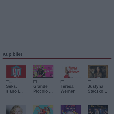
Kup bilet
12 września 2026
18 września 2026
20 września 2026
22 września 2026
Seks,
Grande
Teresa
Justyna
siano i
Piccolo &
Werner
Steczkow
sekrety
Mewa
ska