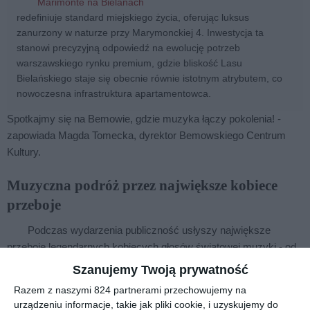
Marimonte na Bielanach
redefiniuje standard miejskiego życia, oferując luksus
zanurzony w naturze przy Marymonckiej 4. Inwestycja ta
stanowi precyzyjną odpowiedź na ewolucję potrzeb
warszawskiego rynku premium, gdzie bliskość Lasu
Bielańskiego staje się obecnie równie istotnym atrybutem, co
nowoczesna infrastruktura apartamentowca.
Spotkajmy się na Bemowie, gdzie muzyka łączy pokolenia! -
zapowiada Magda Tomecka, dyrektor Bemowskiego Centrum
Kultury.
Muzyczna podróż przez największe kobiece
przeboje
Podczas wydarzenia publiczność usłyszy największe
przeboje legendarnych kobiecych głosów światowej muzyki - od
Arethy Franklin i Whitney Houston po Amy Winehouse. Koncert
Szanujemy Twoją prywatność
"Ladies Symfonicznie" będzie hołdem dla artystek, które na
Razem z naszymi 824 partnerami przechowujemy na
trwałe zapisały się w historii muzyki. W świeżych, nowoczesnych
urządzeniu informacje, takie jak pliki cookie, i uzyskujemy do