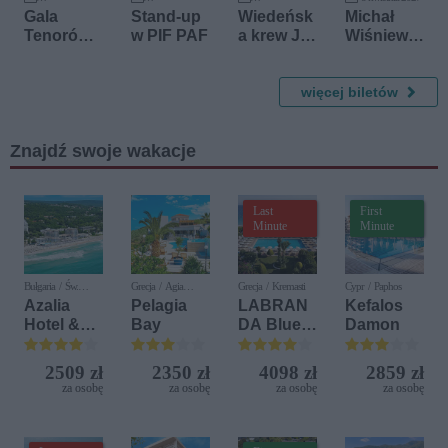
3 października 2026
14 października 2026
18 października 2026
Gala
Stand-up
Wiedeńsk
Michał
Tenorów:
w PIF PAF
a krew J.
Wiśniews
Voci e
Strauss
ki
Violini
Akustycz
więcej biletów
nie IV
Znajdź swoje wakacje
Last
First
Minute
Minute
Bułgaria / Św.
Grecja / Agia
Grecja / Kremasti
Cypr / Paphos
Konstantyn i Elena
Pelagia
Azalia
Pelagia
LABRAN
Kefalos
Hotel &
Bay
DA Blue
Damon
Spa
Bay
Resort
2509 zł
2350 zł
4098 zł
2859 zł
za osobę
za osobę
za osobę
za osobę