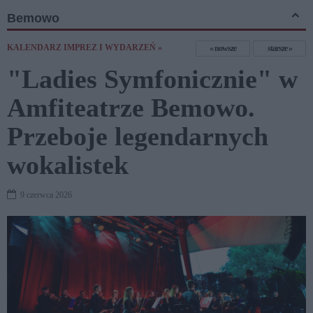
Bemowo
KALENDARZ IMPREZ I WYDARZEŃ »
nowsze
starsze
"Ladies Symfonicznie" w
Amfiteatrze Bemowo.
Przeboje legendarnych
wokalistek
9 czerwca 2026