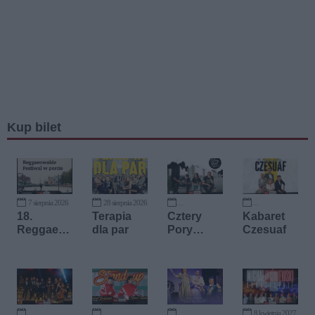
Kup bilet
7 sierpnia 2026
28 sierpnia 2026
18 września 2026
19 września 2026
18.
Terapia
Cztery
Kabaret
Reggaen
dla par
Pory
Czesuaf
walde
Miłowania
Festiwal
8 kwietnia 2027