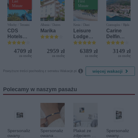
Last
First
Minute
Minute
Włochy / Terrasini
Albania / Durres
Kenia / Diani
Czarnogóra / Bijela
CDS
Marika
Leisure
Carine
Hotels
Lodge
Delfin
Terrasini
Beach &
Bijela (ex.
(ex. Citta
Golf
Iberostar
4709 zł
2959 zł
6389 zł
3149 zł
del Mare)
Resort by
Bijela
za osobę
za osobę
za osobę
za osobę
Diamonds
Delfin)

więcej wakacji
Powyższe treści pochodzą z serwisu Wakacje.pl.
Polecamy w naszym pasażu
Spersonaliz
Spersonaliz
Plakat ze
Spersonaliz
owany
owana
zdjęciem 30
owany