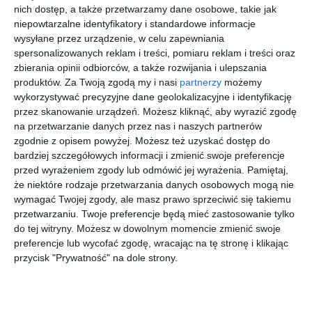
aranżacjach utwory ikon soulu, popu i R&B zabrzmią w
nich dostęp, a także przetwarzamy dane osobowe, takie jak
wykonaniu Moniki Urlik oraz Orkiestry Akademickiej
niepowtarzalne identyfikatory i standardowe informacje
Uniwersytetu Warmińsko-Mazurskiego w Olsztynie pod batutą
wysyłane przez urządzenie, w celu zapewniania
spersonalizowanych reklam i treści, pomiaru reklam i treści oraz
dyrygenta Rafała Krauze. Solistka, świeżo po wydaniu
zbierania opinii odbiorców, a także rozwijania i ulepszania
debiutanckiego albumu "Wreszcie", zabierze publiczność w pełną
produktów.
Za Twoją zgodą my i nasi
partnerzy
możemy
emocji muzyczną podróż przez największe światowe hity.
wykorzystywać precyzyjne dane geolokalizacyjne i identyfikację
przez skanowanie urządzeń. Możesz kliknąć, aby wyrazić zgodę
na przetwarzanie danych przez nas i naszych partnerów
Kup bilet
zgodnie z opisem powyżej. Możesz też uzyskać dostęp do
bardziej szczegółowych informacji i zmienić swoje preferencje
przed wyrażeniem zgody lub odmówić jej wyrażenia.
Pamiętaj,
że niektóre rodzaje przetwarzania danych osobowych mogą nie
wymagać Twojej zgody, ale masz prawo sprzeciwić się takiemu
29 sierpnia 2026
9 stycznia 2027
przetwarzaniu. Twoje preferencje będą mieć zastosowanie tylko
20 września 2026
2 października 2026
Upiór w
Kombii
Blindead2
Nowy Rok
do tej witryny. Możesz w dowolnym momencie zmienić swoje
kuchni
3
na
preferencje lub wycofać zgodę, wracając na tę stronę i klikając
Broadway
przycisk "Prywatność" na dole strony.
u
więcej biletów