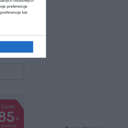
a danych osobowych
oje preferencje
preferencje lub
-book ]
, które
ternak, Marta
ao