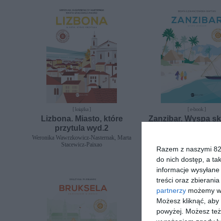
[ książka ]
[ e-book ]
Lizbona. Miasto, które
Zanzibar. Wyspa s
przytula wyd.2
Beata Lewandowska-Ka
Weronika Wawrzkowicz-Nasternak, Marta
Stacewicz-Paixao
Razem z naszymi 824
do nich dostęp, a ta
informacje wysyłane 
treści oraz zbierania
partnerzy
możemy wyk
Możesz kliknąć, aby
powyżej. Możesz też 