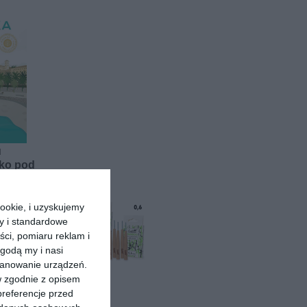
]
lko pod
wska
ookie, i uzyskujemy
ry i standardowe
ści, pomiaru reklam i
godą my i nasi
kanowanie urządzeń.
w zgodnie z opisem
preferencje przed