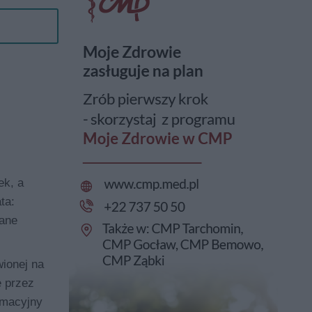
ek, a
ta:
wane
ionej na
e przez
rmacyjny