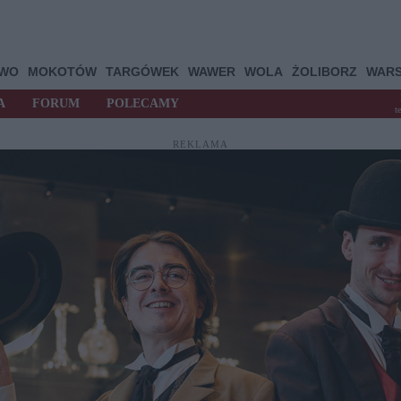
OWO
MOKOTÓW
TARGÓWEK
WAWER
WOLA
ŻOLIBORZ
WAR
A
FORUM
POLECAMY
t
REKLAMA