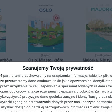
[ książka ]
[ książka, e-book 
karbów
Oslo. Miasto, które
Majorka. Nie ty
oddycha
palmą
ftan
Szanujemy Twoją prywatność
Marta Hopfer-Gilles
Anna Klara Maje
 partnerami przechowujemy na urządzeniu informacje, takie jak pliki c
kże przetwarzamy dane osobowe, takie jak niepowtarzalne identyfikato
przez urządzenie, w celu zapewniania spersonalizowanych reklam i tre
 opinii odbiorców, a także rozwijania i ulepszania produktów.
Za Twoją z
orzystywać precyzyjne dane geolokalizacyjne i identyfikację przez s
 wyrazić zgodę na przetwarzanie danych przez nas i naszych partneró
uzyskać dostęp do bardziej szczegółowych informacji i zmienić swoje 