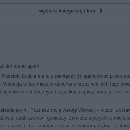
wybierz księgarnię i kup
rackim stand-upem.
 Kościoły buduje się tu z pieniędzy ściąganych od prostytut
. Wenecja to też miejsce ukochane przez wielkich tego świa
ia bogactwem estetycznym i wywołuje objawy somatyczne z
eistniejącym. Poznasz moją wersję Wenecji - muszli zostaw
e dziwki, szubrawców i geniuszy, zamieszkujących to miejsc
Przyłożona do ucha - zamiast szumieć morzem, wytwarza info