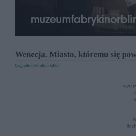
Wenecja. Miasto, któremu się po
biografie i literatura faktu
wydaw
k
w
w
licz