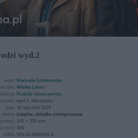
wodzi wyd.2
autor:
Manuela Gretkowska
nictwo:
Wielka Litera
olekcja:
Podróż nieoczywista
ydanie:
wyd.2, Warszawa
data:
18 stycznia 2024
forma:
książka, okładka zintegrowana
ymiary:
145 × 205 mm
ba stron:
400
ISBN:
978-83-8360038-3