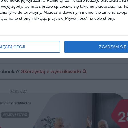
b odmówić jej wyrażenia.
Pamiętaj, że niektóre rodzaje przetwarzani
ojej zgody, ale masz prawo sprzeciwić się takiemu przetwarzaniu. Tw
nie tylko do tej witryny. Możesz w dowolnym momencie zmienić swoje 
jąc na tę stronę i klikając przycisk "Prywatność" na dole strony.
[ książka, e-book ]
[ książka, audiobook, e
lepsze
Wenecja. Miasto, któremu
Lizbona. Miasto
sie powodzi
przytula
IĘCEJ OPCJI
ZGADZAM SIĘ
Manuela Gretkowska
Weronika Wawrzkowicz-Nas
Stacewicz-Paix
diobooka?
Skorzystaj z wyszukiwarki
REKLAMA