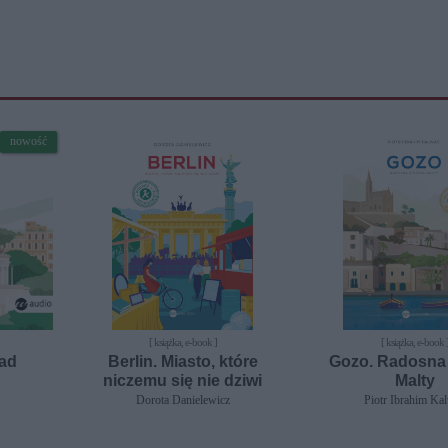
nowość
[ książka, e-book ]
[ książka, e-book 
nad
Berlin. Miasto, które
Gozo. Radosna 
niczemu się nie dziwi
Malty
Dorota Danielewicz
Piotr Ibrahim Ka