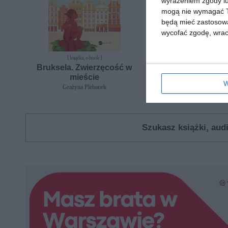
wyrażeniem zgody lu
mogą nie wymagać Tw
będą mieć zastosowa
wycofać zgodę, wraca
[ książka, e-book ]
[ książka, e-book ]
Bruksela. Zwierzęcość w
Wiedeń. Miasto naj
mieście
do życia
W
Grażyna Plebanek
Marta Guzowska
Szukasz książki, au