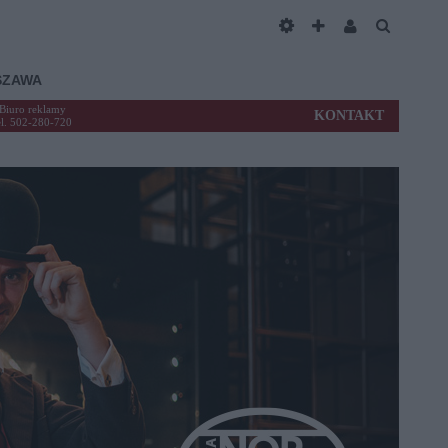
SZAWA
Biuro reklamy
KONTAKT
el. 502-280-720