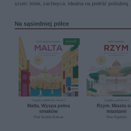
szum: tonie, zachwyca. Idealna na podróż poślubną.
Na sąsiedniej półce
nowość
[ książka, audiobook, e-book ]
[ książka, audiobook ]
Malta. Wyspa pełna
Rzym. Miasto 
smaków
miastami
Piotr Ibrahim Kalwas
Piotr Kępiński