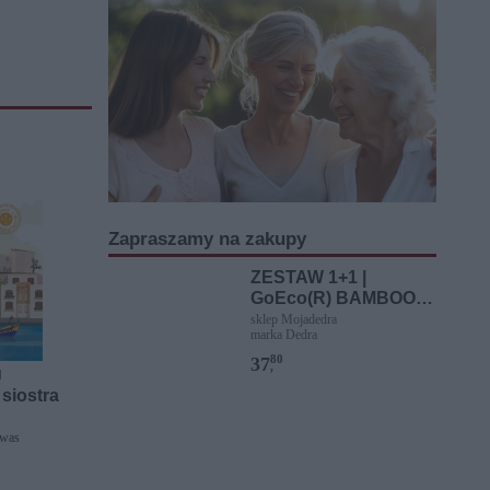
Zapraszamy na zakupy
ZESTAW 1+1 |
GoEco(R) BAMBOO |
Szczoteczki
sklep Mojadedra
marka Dedra
międzyzębowe 0,6 mm
| 12 szt. | Z bambusa |
80
37
,
]
Ekologiczna higiena
siostra
jamy ustnej
lwas