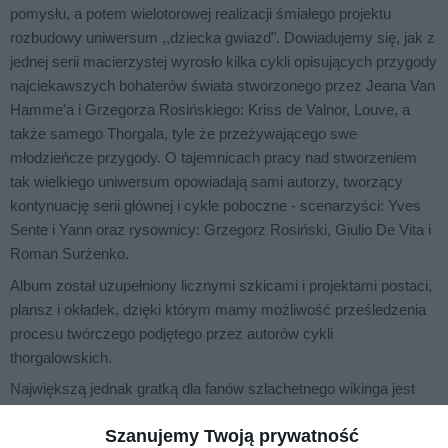
pomysłu, a potem wielotorowej realizacji śmiałego projektu
rozbudowy uniwersum ,,dziecka gwiazd". Dowiadujemy się, jak z
jednej serii macierzystej wyrosło kilka cykli opisujących przygody
najciekawszych bohaterów świata stworzonego przez Jeana Van
Hamme'a i Grzegorza Rosińskiego: Kriss de Valnor, Louve, a
także samego Thorgala, tyle że przeżywającego swe
młodzieńcze przygody. O tajemnicach pracy nad stworzeniem
tak wielkiego uniwersum opowiadają sami autorzy, tworzący
kontynuację serii głównej i cykle poboczne - scenarzyści: Yves
Sente i Yann oraz rysownicy: Grzegorz Rosiński, Giulio De Vita i
Roman Surżenko.
Album został uzupełniony licznymi szkicami i projektami postaci,
plansz i okładek, dzięki którym mamy możliwość prześledzenia
procesu twórczego podjętego przez autorów cykli
thorgalowskich.
Największą jednak gratką dla fanów szlachetnego wikinga jest
zamieszczenie w książce aż trzech krótkich i nigdy wcześniej
Szanujemy Twoją prywatność
niepublikowanych historii, ukazujących ciekawe epizody z życia