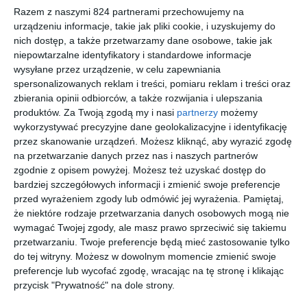
głównych bohaterów serii ze świata Thorgala!
Razem z naszymi 824 partnerami przechowujemy na
urządzeniu informacje, takie jak pliki cookie, i uzyskujemy do
nich dostęp, a także przetwarzamy dane osobowe, takie jak
Na sąsiedniej półce
niepowtarzalne identyfikatory i standardowe informacje
wysyłane przez urządzenie, w celu zapewniania
spersonalizowanych reklam i treści, pomiaru reklam i treści oraz
zbierania opinii odbiorców, a także rozwijania i ulepszania
produktów.
Za Twoją zgodą my i nasi
partnerzy
możemy
wykorzystywać precyzyjne dane geolokalizacyjne i identyfikację
przez skanowanie urządzeń. Możesz kliknąć, aby wyrazić zgodę
[ komiks ]
[ komiks ]
[ komiks ]
[ komiks ]
na przetwarzanie danych przez nas i naszych partnerów
Oko
Skald,
Czerwona
Crow, tom
zgodnie z opisem powyżej. Możesz też uzyskać dostęp do
Odyna,
tom 5
jak
4
bardziej szczegółowych informacji i zmienić swoje preferencje
tom 2
Raheborg
praca zbiorowa
Yann Yann
Yves Sente
praca zbiorowa
przed wyrażeniem zgody lub odmówić jej wyrażenia.
Pamiętaj,
, tom 5
że niektóre rodzaje przetwarzania danych osobowych mogą nie
wymagać Twojej zgody, ale masz prawo sprzeciwić się takiemu
nowość
nowość
nowość
przetwarzaniu. Twoje preferencje będą mieć zastosowanie tylko
do tej witryny. Możesz w dowolnym momencie zmienić swoje
preferencje lub wycofać zgodę, wracając na tę stronę i klikając
przycisk "Prywatność" na dole strony.
[ komiks ]
[ komiks ]
[ komiks ]
[ komiks ]
Gigant
Gigant
Gigant
MegaGiga