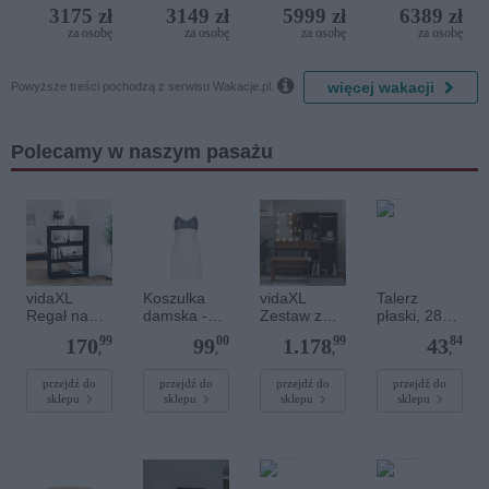
Iberostar
Resort
Golf
3175 zł
3149 zł
5999 zł
6389 zł
Bijela
Resort by
za osobę
za osobę
za osobę
za osobę
Delfin)
Diamonds

więcej wakacji
Powyższe treści pochodzą z serwisu Wakacje.pl.
Polecamy w naszym pasażu
vidaXL
Koszulka
vidaXL
Talerz
Regał na
damska -
Zestaw z
płaski, 28
książki/prze
IVONE
toaletką i
cm, Eter
99
00
99
84
170
99
1.178
43
groda,
CHEMISE
oświetlenie
,
,
,
,
czarny,
ecru
m LED,
80x30x103,
brązowy
przejdź do
przejdź do
przejdź do
przejdź do
sklepu
sklepu
sklepu
sklepu
5 cm,
dąb
sosnowy