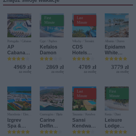
Nieśpielak
First
Last
Minute
Minute
Portugalia / Cabanas
Cypr / Paphos
Włochy / Terrasini
Albania / Durres
AP
Kefalos
CDS
Epidamn
Cabanas
Damon
Hotels
White
Beach &
Terrasini
Sensation
Nature
(ex. Citta
4969 zł
2869 zł
4709 zł
3779 zł
del Mare)
za osobę
za osobę
za osobę
za osobę
Last
First
Minute
Minute
Macedonia / Elen
Czarnogóra / Bijela
Tanzania / Kendwa
Kenia / Diani
Kamen
Izgrev
Carine
Sansi
Leisure
Spa &
Delfin
Kendwa
Lodge
Aquapark
Bijela (ex.
Beach
Beach &