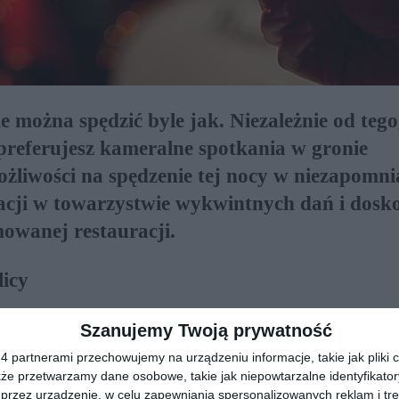
e można spędzić byle jak. Niezależnie od tego
 preferujesz kameralne spotkania w gronie
ożliwości na spędzenie tej nocy w niezapomn
lacji w towarzystwie wykwintnych dań i dosk
owanej restauracji.
licy
i rozrywki, oferuje mnóstwo atrakcji na zakończenie
Szanujemy Twoją prywatność
 La Brasserie Moderne, która przyciąga gości nie tylko
 partnerami przechowujemy na urządzeniu informacje, takie jak pliki c
trój wnętrza łączy nowoczesny design z klasyczną
kże przetwarzamy dane osobowe, takie jak niepowtarzalne identyfikato
miejscu staje się prawdziwym świętem dla zmysłów.
przez urządzenie, w celu zapewniania spersonalizowanych reklam i tre