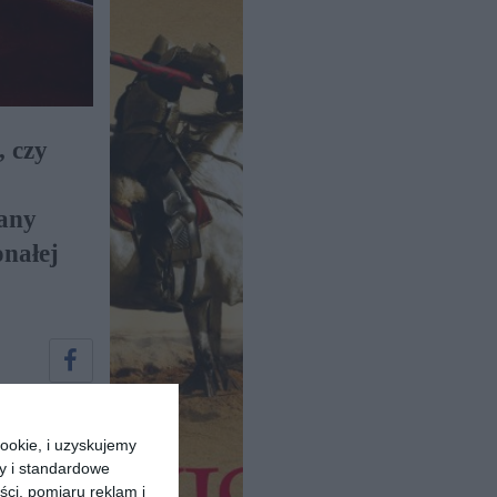
, czy
iany
onałej
ookie, i uzyskujemy
ry i standardowe
ści, pomiaru reklam i