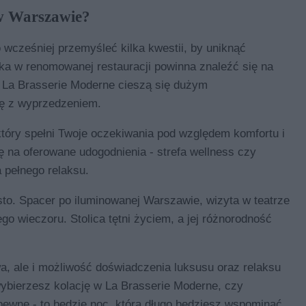
w Warszawie?
o wcześniej przemyśleć kilka kwestii, by uniknąć
ika w renomowanej restauracji powinna znaleźć się na
k La Brasserie Moderne cieszą się dużym
ję z wyprzedzeniem.
który spełni Twoje oczekiwania pod względem komfortu i
ę na oferowane udogodnienia - strefa wellness czy
 pełnego relaksu.
asto. Spacer po iluminowanej Warszawie, wizyta w teatrze
o wieczoru. Stolica tętni życiem, a jej różnorodność
a, ale i możliwość doświadczenia luksusu oraz relaksu
ybierzesz kolację w La Brasserie Moderne, czy
 pewne - to będzie noc, którą długo będziesz wspominać.