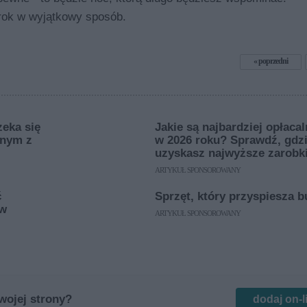
 rok w wyjątkowy sposób.
poprzedni
zeka się
Jakie są najbardziej opłacal
dnym z
w 2026 roku? Sprawdź, gdz
uzyskasz najwyższe zarobk
ARTYKUŁ SPONSOROWANY
ć
Sprzęt, który przyspiesza 
 w
ARTYKUŁ SPONSOROWANY
wojej strony?
dodaj on-l