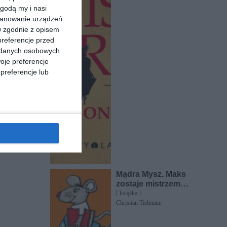
godą my i nasi
kanowanie urządzeń.
w zgodnie z opisem
preferencje przed
a danych osobowych
oje preferencje
preferencje lub
Mądra Mysz. Maks
zostaje mistrzem
świata
[ książka ]
Christian Tielmann