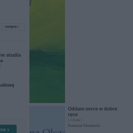
następny
ne studia
ie
i
budowę
Oddam serce w dobre
ręce
[ e-book ]
Katarzyna Olszaniecka
ine