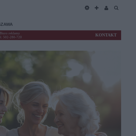
SZAWA
Biuro reklamy
KONTAKT
el. 502-280-720