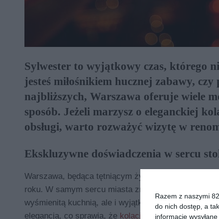
Sylwester to wyjątkowy czas, którego ni
jesteś miłośnikiem hucznej zabawy, czy
najbliższych, Warszawa oferuje wiele m
sposób. Jeżeli marzysz o eleganckiej ko
obsługi, warto rozważyć wizytę w renom
Ekskluzywne doświadczenia w sercu sto
Warszawa, będąca tętniącym życiem centrum kultury 
roku. W samym sercu miasta znajduje się restauracja
Razem z naszymi 824
wyśmienitą kuchnią, ale i wyjątkową atmosferą. Wys
do nich dostęp, a ta
elegancją, co sprawia, że
kolacja sylwestrowa
w tym 
informacje wysyłane 