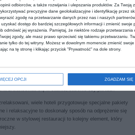
 opinii odbiorców, a także rozwijania i ulepszania produktów.
Za Twoją z
kże podróż kulinarna, która zadowoli najbardziej
orzystywać precyzyjne dane geolokalizacyjne i identyfikację przez s
 wyrazić zgodę na przetwarzanie danych przez nas i naszych partneró
żde danie było nie tylko smaczne, ale i estetycznie
uzyskać dostęp do bardziej szczegółowych informacji i zmienić swoje 
a rozpoczęcie nowego roku niż delektowanie się
b odmówić jej wyrażenia.
Pamiętaj, że niektóre rodzaje przetwarzani
ób?
ojej zgody, ale masz prawo sprzeciwić się takiemu przetwarzaniu. Tw
nie tylko do tej witryny. Możesz w dowolnym momencie zmienić swoje 
jąc na tę stronę i klikając przycisk "Prywatność" na dole strony.
ocleg w jednym
zenia jej w hotelu, który oferuje kompleksowe pakiety
to gwarancja, że po intensywnych atrakcjach
IĘCEJ OPCJI
ZGADZAM SIĘ
owrót do domu. Na przykład hotele w Warszawie często
żna zrelaksować się w saunie, basenie czy jacuzzi.
relaksowani, wiele hoteli przygotowuje specjalne pakiety
ne i relaksacyjne to doskonały sposób na odprężenie się
czne w stylowej restauracji to kolejny element, który
iejszy.