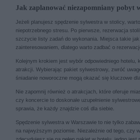
Jak zaplanować niezapomniany pobyt 
Jeżeli planujesz spędzenie sylwestra w stolicy, wart
niepotrzebnego stresu. Po pierwsze, rezerwacja stol
szczycie listy zadań do wykonania. Miejsca takie ja
zainteresowaniem, dlatego warto zadbać o rezerwac
Kolejnym krokiem jest wybór odpowiedniego hotelu, 
atrakcji. Wybierając pakiet sylwestrowy, zwróć uwag
śniadanie noworoczne mogą okazać się kluczowe dla
Nie zapomnij również o atrakcjach, które oferuje mi
czy koncercie to doskonałe uzupełnienie sylwestroweg
sprawia, że każdy znajdzie coś dla siebie.
Spędzenie sylwestra w Warszawie to nie tylko zabaw
na najwyższym poziomie. Niezależnie od tego, czy w
zdecydujesz się na pełen pakiet w hotelu, jedno jest