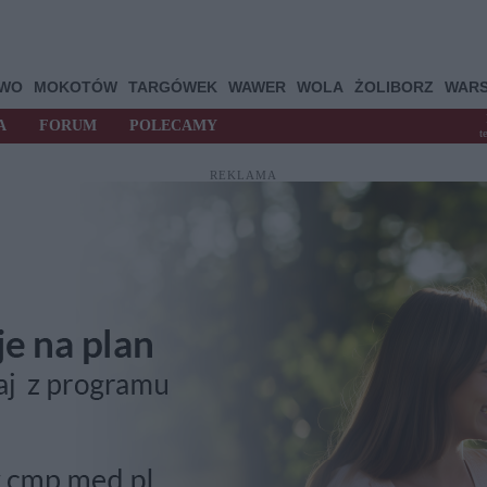
OWO
MOKOTÓW
TARGÓWEK
WAWER
WOLA
ŻOLIBORZ
WAR
A
FORUM
POLECAMY
t
REKLAMA