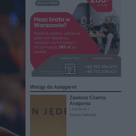
Wstąp do księgarni
Zawisza Czarny.
Aragonia
[ audiobook ]
Szymon Jędrusiak