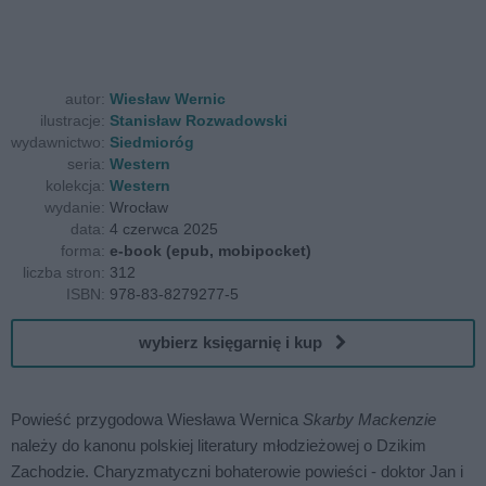
autor:
Wiesław Wernic
ilustracje:
Stanisław Rozwadowski
wydawnictwo:
Siedmioróg
seria:
Western
kolekcja:
Western
wydanie:
Wrocław
data:
4 czerwca 2025
forma:
e-book (epub, mobipocket)
liczba stron:
312
ISBN:
978-83-8279277-5
wybierz księgarnię i kup
Powieść przygodowa Wiesława Wernica
Skarby Mackenzie
należy do kanonu polskiej literatury młodzieżowej o Dzikim
Zachodzie. Charyzmatyczni bohaterowie powieści - doktor Jan i