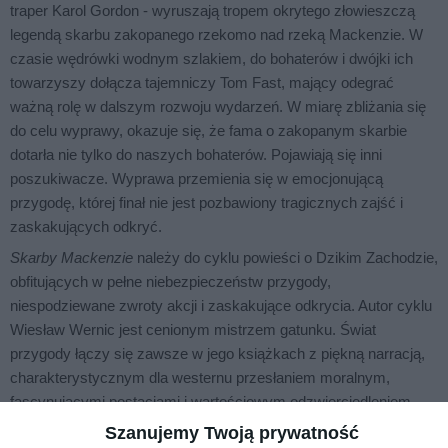
traper Karol Gordon - wyruszają tropem okrytego złowieszczą
legendą skarbu zakopanego rzekomo nad rzeką Mackenzie. W
czasie wędrówki wodnym szlakiem, do bohaterów i dwójki ich
towarzyszy dołącza tajemniczy Tom Fast, mający odegrać
ważną rolę w dalszym rozwoju wydarzeń. W miarę zbliżania się
do celu wyprawy, okazuje się, że fama o zakopanym skarbie
dotarła nie tylko do naszych bohaterów. Pojawiają się inni
poszukiwacze. Wyprawa przemienia się w emocjonującą
przygodę, której finał nie jest pozbawiony tragicznych zajść i
zaskakujących odkryć.
Skarby Mackenzie
należy do cyklu powieści o Dzikim Zachodzie,
obfitujących w pełne niebezpieczeństw przygody,
niespodziewane zwroty akcji i zaskakujące odkrycia. Autor cyklu
Wiesław Wernic jest cenionym mistrzem gatunku. Świat
przygody łączy się zawsze w jego książkach z piękną narracją,
charakterystycznym dla westernu przesłaniem moralnym,
fascynującymi postaciami i wartościowym odzwierciedleniem
realiów Ameryki w czasach westmanów i groźnych
Szanujemy Twoją prywatność