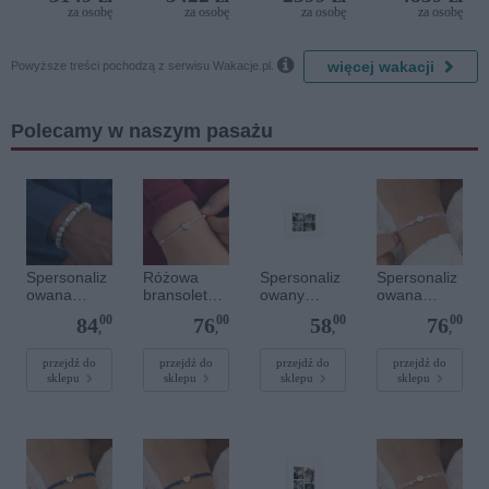
Bijela
del Mare)
za osobę
za osobę
za osobę
za osobę
Delfin)

więcej wakacji
Powyższe treści pochodzą z serwisu Wakacje.pl.
Polecamy w naszym pasażu
Spersonaliz
Różowa
Spersonaliz
Spersonaliz
owana
bransoletka
owany
owana
bransoletka
sznurkowa
plakat - 30 x
bransoletka
00
00
00
00
84
76
58
76
z
dla dzieci -
20 cm
sznurkowa -
,
,
,
,
kamieniami
Spersonaliz
Różowa -
szlachetnym
owana -
Srebrne
przejdź do
przejdź do
przejdź do
przejdź do
sklepu
sklepu
sklepu
sklepu
i - Szary - M
Srebrne
kółko
- 6 mm
serce