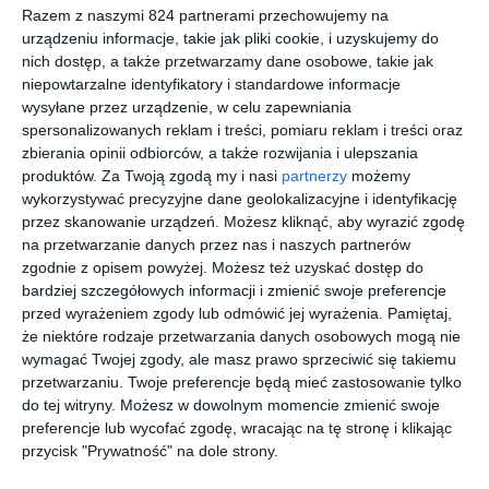
rewolwerowców.
Razem z naszymi 824 partnerami przechowujemy na
urządzeniu informacje, takie jak pliki cookie, i uzyskujemy do
nich dostęp, a także przetwarzamy dane osobowe, takie jak
Na sąsiedniej półce
niepowtarzalne identyfikatory i standardowe informacje
wysyłane przez urządzenie, w celu zapewniania
spersonalizowanych reklam i treści, pomiaru reklam i treści oraz
zbierania opinii odbiorców, a także rozwijania i ulepszania
produktów.
Za Twoją zgodą my i nasi
partnerzy
możemy
wykorzystywać precyzyjne dane geolokalizacyjne i identyfikację
przez skanowanie urządzeń. Możesz kliknąć, aby wyrazić zgodę
[ e-book ]
[ e-book ]
[ e-book ]
[ e-book ]
Znikające
W Nowej
Sierżant
Wołanie
na przetwarzanie danych przez nas i naszych partnerów
stado
Fundlandi
konnej
dalekich
zgodnie z opisem powyżej. Możesz też uzyskać dostęp do
i
policji
wzgórz
Wiesław Wernic
Wiesław Wernic
Wiesław Wernic
Wiesław Wernic
bardziej szczegółowych informacji i zmienić swoje preferencje
przed wyrażeniem zgody lub odmówić jej wyrażenia.
Pamiętaj,
że niektóre rodzaje przetwarzania danych osobowych mogą nie
wymagać Twojej zgody, ale masz prawo sprzeciwić się takiemu
przetwarzaniu. Twoje preferencje będą mieć zastosowanie tylko
do tej witryny. Możesz w dowolnym momencie zmienić swoje
preferencje lub wycofać zgodę, wracając na tę stronę i klikając
[ e-book ]
[ e-book ]
[ e-book ]
[ e-book ]
przycisk "Prywatność" na dole strony.
Old Gray
Barry
Złe miasto
Szeryf z
Bede
Fort
Wiesław Wernic
Wiesław Wernic