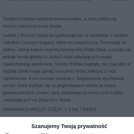
Siedem królestw rozdarła krwawa wojna, a zima zbliża się
niczym rozwścieczona bestia.
Ludzie z Nocnej Straży przygotowują się na spotkanie z wielkim
chłodem i żywymi trupami, które mu towarzyszą. Do inwazji na
północ, której świeżo wykutą koronę nosi Robb Stark, szykuje się
jednak horda głodnych, dzikich ludzi władających magią
nawiedzanego pustkowia. Siostry Robba zaginęły, nie żyją albo w
każdej chwili mogą zginąć na rozkaz króla Joffreya z rodu
Lannisterów. A za morzem ostatnia z Targaryenów wychowuje
smoki, które wykluły się na pogrzebowym stosie jej męża,
gotowa pomścić śmierć ojca, ostatniego ze smoczych królów
zasiadających na Żelaznym Tronie...
NAWAŁNICA MIECZY CZĘŚĆ I: STAL I ŚNIEG
Szanujemy Twoją prywatność
Na sąsiedniej półce