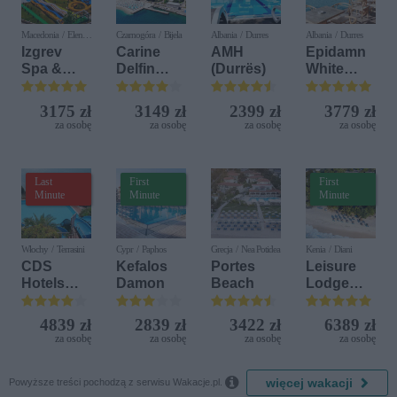
Macedonia / Elen
Czarnogóra / Bijela
Albania / Durres
Albania / Durres
Kamen
Izgrev
Carine
AMH
Epidamn
Spa &
Delfin
(Durrës)
White
Aquapark
Bijela (ex.
Sensation
Iberostar
3175 zł
3149 zł
2399 zł
3779 zł
Bijela
za osobę
za osobę
za osobę
za osobę
Delfin)
Last
First
First
Minute
Minute
Minute
Włochy / Terrasini
Cypr / Paphos
Grecja / Nea Potidea
Kenia / Diani
CDS
Kefalos
Portes
Leisure
Hotels
Damon
Beach
Lodge
Terrasini
Beach &
(ex. Citta
Golf
4839 zł
2839 zł
3422 zł
6389 zł
del Mare)
Resort by
za osobę
za osobę
za osobę
za osobę
Diamonds

więcej wakacji
Powyższe treści pochodzą z serwisu Wakacje.pl.