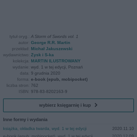
tytuł oryg.:
A Storm of Swords vol. 1
autor:
George R.R. Martin
przekład:
Michał Jakuszewski
wydawnictwo:
Zysk i S-ka
kolekcja:
MARTIN ILUSTROWANY
wydanie:
wyd. 1 w tej edycji, Poznań
data:
9 grudnia 2020
forma:
e-book (epub, mobipocket)
liczba stron:
762
ISBN:
978-83-8202163-9
wybierz księgarnię i kup
Inne formy i wydania
książka, okładka twarda, wyd. 1 w tej edycji
2020.11.10
e-book (epub, mobipocket), wyd. 1 w tej edycji
2020.12.09