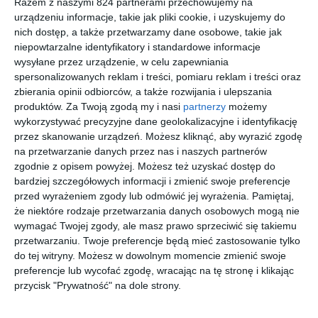
Razem z naszymi 824 partnerami przechowujemy na
urządzeniu informacje, takie jak pliki cookie, i uzyskujemy do
nich dostęp, a także przetwarzamy dane osobowe, takie jak
nowość
niepowtarzalne identyfikatory i standardowe informacje
wysyłane przez urządzenie, w celu zapewniania
spersonalizowanych reklam i treści, pomiaru reklam i treści oraz
[ książka, e-book ]
[ książka ]
[ książka, e-book ]
[ książka, e-book ]
zbierania opinii odbiorców, a także rozwijania i ulepszania
Nawałnica
PAKIET
Starcie
Nawałnica
produktów.
Za Twoją zgodą my i nasi
partnerzy
możemy
mieczy:
Panowani
królów
mieczy:
wykorzystywać precyzyjne dane geolokalizacyjne i identyfikację
Krew i
e smoka +
Krew i
George R.R.
George R.R.
George R.R.
George R.R.
przez skanowanie urządzeń. Możesz kliknąć, aby wyrazić zgodę
Martin
Martin
Martin
Martin
złoto.
Ogień i
złoto
na przetwarzanie danych przez nas i naszych partnerów
Edycja
krew T1/2
zgodnie z opisem powyżej. Możesz też uzyskać dostęp do
ilustrowan
TW.OPR
a
bardziej szczegółowych informacji i zmienić swoje preferencje
przed wyrażeniem zgody lub odmówić jej wyrażenia.
Pamiętaj,
że niektóre rodzaje przetwarzania danych osobowych mogą nie
wymagać Twojej zgody, ale masz prawo sprzeciwić się takiemu
[ książka ]
[ książka ]
[ książka, audiobook,
[ książka ]
przetwarzaniu. Twoje preferencje będą mieć zastosowanie tylko
e-book ]
Taniec ze
Rycerz
Rycerz
Rycerz
do tej witryny. Możesz w dowolnym momencie zmienić swoje
smokami:
Siedmiu
Siedmiu
Siedmiu
preferencje lub wycofać zgodę, wracając na tę stronę i klikając
Marzenia i
Królestw.
Królestw.
Królestw.
George R.R.
George R.R.
George R.R.
George R.R.
przycisk "Prywatność" na dole strony.
Martin
Martin
Martin
Martin
pył
Wydanie
Wydanie
ilustrowan
serialowe