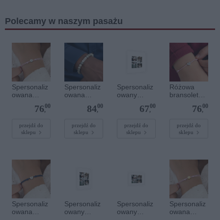
Polecamy w naszym pasażu
Spersonaliz
Spersonaliz
Spersonaliz
Różowa
owana
owana
owany
bransoletka
bransoletka
bransoletka
plakat - 40 x
sznurkowa
00
00
00
00
76
84
67
76
sznurkowa -
z
40 cm
dla dzieci -
,
,
,
,
Różowa -
kamieniami
Spersonaliz
Srebrne
szlachetnym
owana -
przejdź do
przejdź do
przejdź do
przejdź do
sklepu
sklepu
sklepu
sklepu
kółko
i - Szary - M
Srebrne
- 6 mm
serce
Spersonaliz
Spersonaliz
Spersonaliz
Spersonaliz
owana
owany
owany
owana
bransoletka
plakat - 30 x
plakat - 30 x
bransoletka