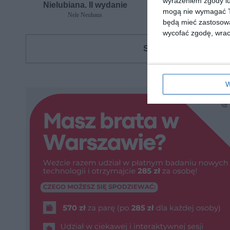
wyrażeniem zgody lu
Nielubiana. II wydanie
Żywi i umarli. II w
mogą nie wymagać Tw
Nele Neuhaus
Nele Neuhaus
będą mieć zastosowa
wycofać zgodę, wraca
Szukasz książki, au
W