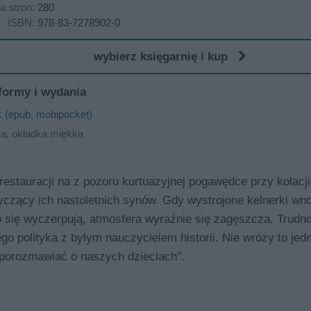
ba stron:
280
ISBN:
978-83-7278902-0
wybierz księgarnię i kup
formy i wydania
 (epub, mobipocket)
ka, okładka miękka
estauracji na z pozoru kurtuazyjnej pogawędce przy kolacji
zący ich nastoletnich synów. Gdy wystrojone kelnerki wno
o się wyczerpują, atmosfera wyraźnie się zagęszcza. Trudn
go polityka z byłym nauczycielem historii. Nie wróży to jed
 porozmawiać o naszych dzieciach".