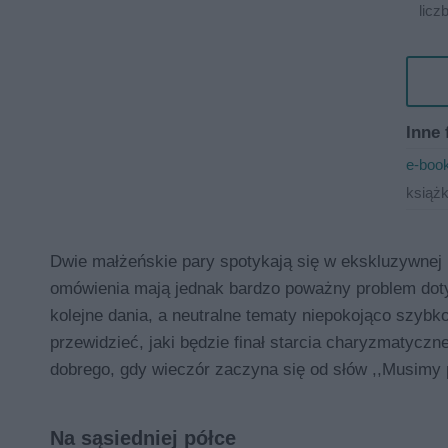
licz
Inne 
e-book
książ
Dwie małżeńskie pary spotykają się w ekskluzywnej r
omówienia mają jednak bardzo poważny problem dotyc
kolejne dania, a neutralne tematy niepokojąco szybk
przewidzieć, jaki będzie finał starcia charyzmatyczne
dobrego, gdy wieczór zaczyna się od słów ,,Musimy
Na sąsiedniej półce