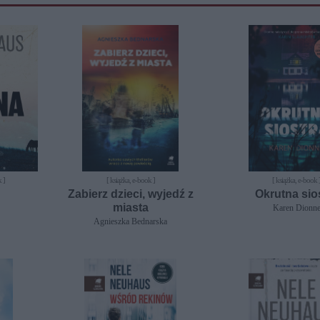
 ]
[ książka, e-book ]
[ książka, e-book 
Zabierz dzieci, wyjedź z
Okrutna sio
miasta
Karen Dionn
Agnieszka Bednarska