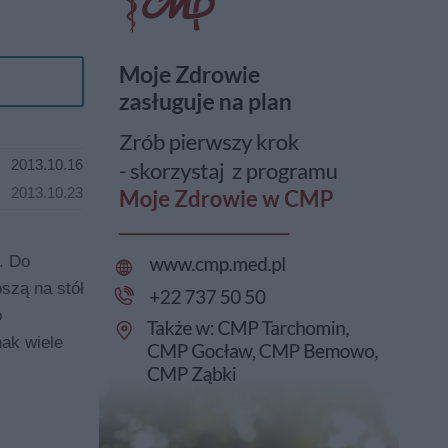
2013.10.16
2013.10.23
. Do
szą na stół
o
nak wiele