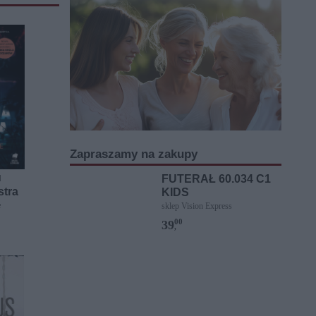
Zapraszamy na zakupy
FUTERAŁ 60.034 C1
]
stra
KIDS
e
sklep Vision Express
00
39
,