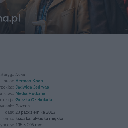
uł oryg.:
Diner
autor:
Herman Koch
rzekład:
Jadwiga Jędryas
nictwo:
Media Rodzina
olekcja:
Gorzka Czekolada
ydanie:
Poznań
data:
23 października 2013
forma:
książka, okładka miękka
ymiary:
135 × 205 mm