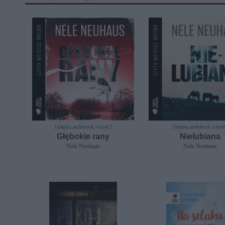
[ książka, audiobook, e-book ]
[ książka, audiobook, e-book
Głębokie rany
Nielubiana
Nele Neuhaus
Nele Neuhaus