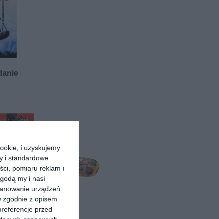
ydanie
s
ookie, i uzyskujemy
ry i standardowe
ści, pomiaru reklam i
godą my i nasi
kanowanie urządzeń.
w zgodnie z opisem
preferencje przed
-book ]