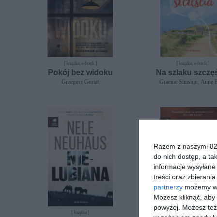
[ książka, e-book ]
[ książka, e-book ]
Pokój bez widoku
Na szlaku szczę
Grzegorz Gortat
Graeme Simsion, Anne B
Razem z naszymi 824
do nich dostęp, a ta
informacje wysyłane 
treści oraz zbierania
partnerzy
możemy wyk
Możesz kliknąć, aby
powyżej. Możesz też 
[ książka ]
[ książka ]