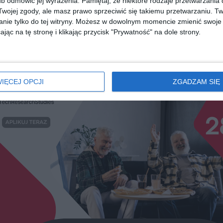
b odmówić jej wyrażenia.
Pamiętaj, że niektóre rodzaje przetwarzani
ydanie
Dzień Matki
Ostatnie inst
ojej zgody, ale masz prawo sprzeciwić się takiemu przetwarzaniu. Tw
Nele Neuhaus
Nir Hezroni
nie tylko do tej witryny. Możesz w dowolnym momencie zmienić swoje 
jąc na tę stronę i klikając przycisk "Prywatność" na dole strony.
diobooka?
Skorzystaj z wyszukiwarki
IĘCEJ OPCJI
ZGADZAM SIĘ
REKLAMA