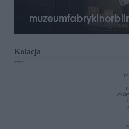
Kolacja
proza
tyt
p
wydaw
k
w
w