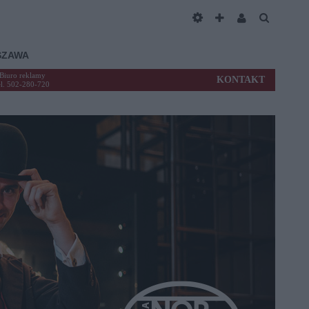
SZAWA
Biuro reklamy
KONTAKT
el. 502-280-720