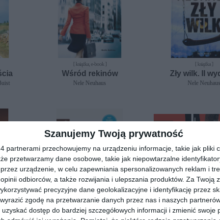
[ książka, e-book ]
[ książka ]
ścia
Wśród rekinów
Zły wilk. II w
uist
Nele Neuhaus
Nele Neuhau
Szanujemy Twoją prywatność
 partnerami przechowujemy na urządzeniu informacje, takie jak pliki c
kże przetwarzamy dane osobowe, takie jak niepowtarzalne identyfikato
przez urządzenie, w celu zapewniania spersonalizowanych reklam i tre
 opinii odbiorców, a także rozwijania i ulepszania produktów.
Za Twoją z
orzystywać precyzyjne dane geolokalizacyjne i identyfikację przez s
 wyrazić zgodę na przetwarzanie danych przez nas i naszych partneró
uzyskać dostęp do bardziej szczegółowych informacji i zmienić swoje 
[ książka, e-book ]
[ książka, audiobook, e