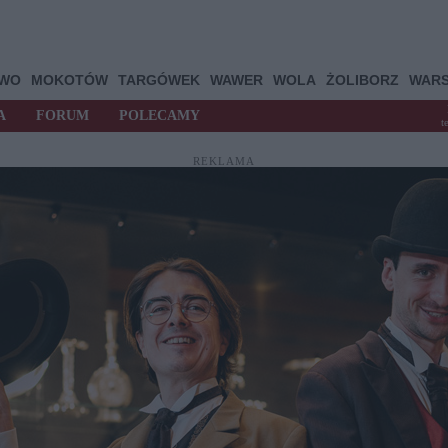
OWO
MOKOTÓW
TARGÓWEK
WAWER
WOLA
ŻOLIBORZ
WAR
A
FORUM
POLECAMY
t
REKLAMA