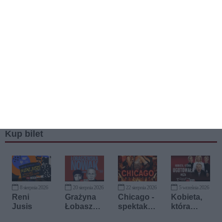
Kup bilet
8 sierpnia 2026
20 sierpnia 2026
22 sierpnia 2026
5 września 2026
Reni
Grażyna
Chicago -
Kobieta,
Jusis
Łobaszew
spektakl
która
ska &
wokalno-
ugotowała