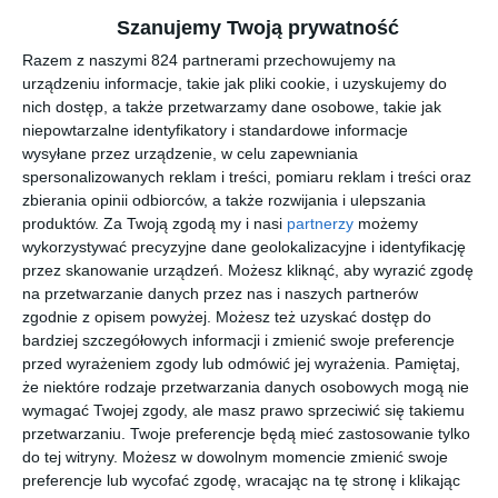
Manuel Pedrosa
mózgu
Szanujemy Twoją prywatność
Razem z naszymi 824 partnerami przechowujemy na
urządzeniu informacje, takie jak pliki cookie, i uzyskujemy do
nich dostęp, a także przetwarzamy dane osobowe, takie jak
niepowtarzalne identyfikatory i standardowe informacje
wysyłane przez urządzenie, w celu zapewniania
[ książka ]
[ audiobook, e-book
[ książka, e-book ]
[ książka, e-book ]
spersonalizowanych reklam i treści, pomiaru reklam i treści oraz
]
Gra
Ostatni
Odpływ
Kształt
zbierania opinii odbiorców, a także rozwijania i ulepszania
Anioła
sen
ruin
Aroa Moreno
produktów.
Za Twoją zgodą my i nasi
partnerzy
możemy
Duran
Carlos Ruiz
Pedro
Juan Gabriel
wykorzystywać precyzyjne dane geolokalizacyjne i identyfikację
Zafon
Almodovar
Vasquez
przez skanowanie urządzeń. Możesz kliknąć, aby wyrazić zgodę
na przetwarzanie danych przez nas i naszych partnerów
zgodnie z opisem powyżej. Możesz też uzyskać dostęp do
bardziej szczegółowych informacji i zmienić swoje preferencje
przed wyrażeniem zgody lub odmówić jej wyrażenia.
Pamiętaj,
że niektóre rodzaje przetwarzania danych osobowych mogą nie
[ e-book ]
[ audiobook, e-book
[ e-book ]
[ książka, e-book ]
wymagać Twojej zgody, ale masz prawo sprzeciwić się takiemu
]
Echeverri
Wściekłe
Diabeł z
Nasza
przetwarzaniu. Twoje preferencje będą mieć zastosowanie tylko
a
suki
prowincji
część
do tej witryny. Możesz w dowolnym momencie zmienić swoje
nocy
Martin Caparrós
Dahlia de la
Juan Cardenas
Mariana
preferencje lub wycofać zgodę, wracając na tę stronę i klikając
Cerda
Enriquez