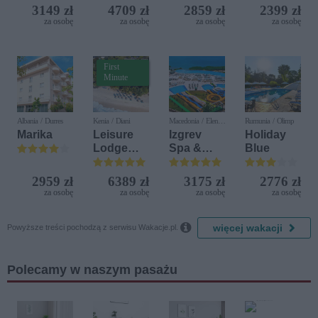
Iberostar
(ex. Citta
3149 zł
4709 zł
2859 zł
2399 zł
Bijela
del Mare)
za osobę
za osobę
za osobę
za osobę
Delfin)
First
Minute
Albania / Durres
Kenia / Diani
Macedonia / Elen
Rumunia / Olimp
Kamen
Marika
Leisure
Izgrev
Holiday
Lodge
Spa &
Blue
Beach &
Aquapark
Golf
2959 zł
6389 zł
3175 zł
2776 zł
Resort by
za osobę
za osobę
za osobę
za osobę
Diamonds

więcej wakacji
Powyższe treści pochodzą z serwisu Wakacje.pl.
Polecamy w naszym pasażu