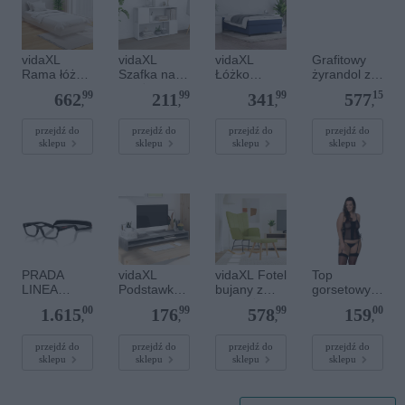
vidaXL
vidaXL
vidaXL
Grafitowy
Rama łóżka,
Szafka na
Łóżko
żyrandol z 6
biała, lite
książki,
kontynental
kloszami
99
99
99
15
662
211
341
577
drewno,
biała,
ne,
BOSTON
,
,
,
,
90x190 cm,
100x24x63
niebieska,
1110/6
pojedyncza
cm, materiał
140x190
przejdź do
przejdź do
przejdź do
przejdź do
sklepu
sklepu
sklepu
sklepu
drewnopoch
cm, obita
odny
tkaniną
PRADA
vidaXL
vidaXL Fotel
Top
LINEA
Podstawka
bujany z
gorsetowy z
ROSSA 0PS
pod monitor,
podnóżkiem
pasami do
00
99
99
00
1.615
176
578
159
03RV
szary dąb
, zielony,
pończoch -
,
,
,
,
1BO1O1
sonoma,
obity
MALWIA
100x24x13
tkaniną
CORSET
przejdź do
przejdź do
przejdź do
przejdź do
sklepu
sklepu
sklepu
sklepu
cm
black