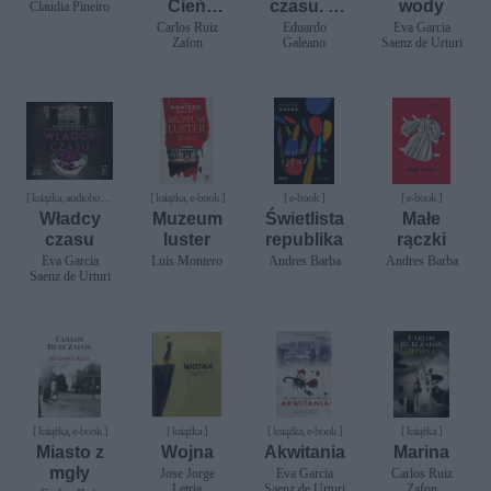
Cień
czasu. Z
wody
Claudia Pineiro
wiatru /
kalendarz
Carlos Ruiz
Eduardo
Eva Garcia
Zafon
Galeano
Saenz de Urturi
Gra anioła
a dziejów
/ Więzień
ludzkości
nieba /
Labirynt
duchów
[ książka, audiobook,
[ książka, e-book ]
[ e-book ]
[ e-book ]
e-book ]
Władcy
Muzeum
Świetlista
Małe
czasu
luster
republika
rączki
Eva Garcia
Luis Montero
Andres Barba
Andres Barba
Saenz de Urturi
[ książka, e-book ]
[ książka ]
[ książka, e-book ]
[ książka ]
Miasto z
Wojna
Akwitania
Marina
mgły
Jose Jorge
Eva Garcia
Carlos Ruiz
Letria
Saenz de Urturi
Zafon