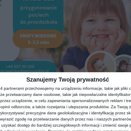
Szanujemy Twoją prywatność
 partnerami przechowujemy na urządzeniu informacje, takie jak pliki c
 napisano już niemal wszystko. Dyskusje dotyczą ich
kże przetwarzamy dane osobowe, takie jak niepowtarzalne identyfikato
przez urządzenie, w celu zapewniania spersonalizowanych reklam i tre
tów działań oraz wpływu zwierząt na bezpieczeństwo
 opinii odbiorców, a także rozwijania i ulepszania produktów.
Za Twoją z
liwość zastosowania antykoncepcji u dzików.
Miejska
orzystywać precyzyjne dane geolokalizacyjne i identyfikację przez s
ny podcast
 wyrazić zgodę na przetwarzanie danych przez nas i naszych partneró
Artykuł sponsorowany
 się do badań
uzyskać dostęp do bardziej szczegółowych informacji i zmienić swoje 