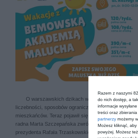
Razem z naszymi 824
O warszawskich dzikach w ostatnich miesiącach
do nich dostęp, a ta
informacje wysyłane 
liczebności, sposobów ograniczania populacji, kosz
treści oraz zbierania
mieszkańców. Teraz pojawił się kolejny temat - moż
partnerzy
możemy wyk
radna Marta Szczepańska zwróciła uwagę na niedaw
Możesz kliknąć, aby
prezydenta Rafała Trzaskowskiego, w którym odniósł
powyżej. Możesz też 