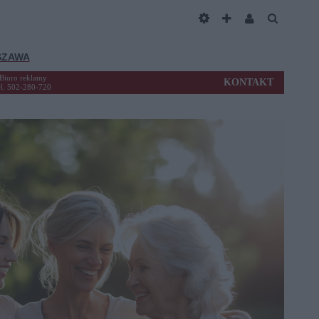
SZAWA
Biuro reklamy
KONTAKT
el. 502-280-720