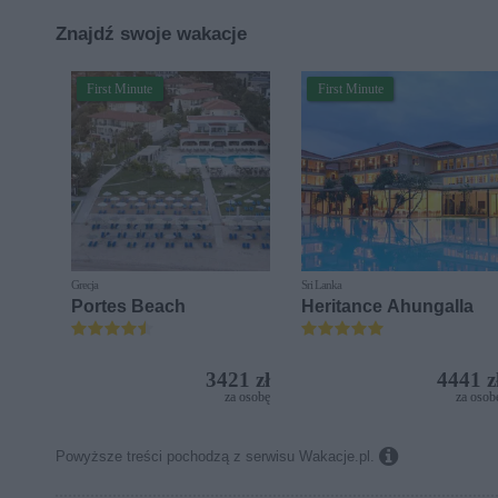
Znajdź swoje wakacje
First Minute
First Minute
Grecja
Sri Lanka
Portes Beach
Heritance Ahungalla
3421 zł
4441 z
za osobę
za osob

Powyższe treści pochodzą z serwisu Wakacje.pl.