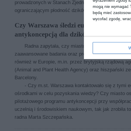
wyrażeniem zgody lu
prowadzonych w Stanach Zjednoczonych nad środki
mogą nie wymagać Tw
ograniczającym płodność dzików.
będą mieć zastosowa
wycofać zgodę, wraca
Czy Warszawa śledzi europejskie badan
antykoncepcją dla dzików?
Radna zapytała, czy miasto ma świadomość, że
W
zaawansowane badania oraz programy pilotażowe p
również w Europie, m.in. przez brytyjską rządową a
(Animal and Plant Health Agency) oraz hiszpański z
Barcelony.
- Czy m.st. Warszawa kontaktowało się z tymi e
ośrodkami w celu pozyskania wiedzy? Czy miasto o
pilotażowego programu antykoncepcji przy współprac
uczelnią i środowiskiem naukowym, tak jak zrobiła to
radna Marta Szczepańska.