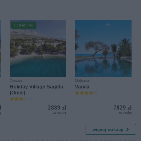
First Minute
Chorwacja
Madagaskar
Holiday Village Sagitta
Vanila
(Omis)
ł
2889 zł
7829 zł
ę
za osobę
za osobę
więcej wakacji