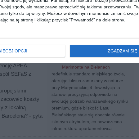
b odmówić jej wyrażenia.
Pamiętaj, że niektóre rodzaje przetwarzani
em
ojej zgody, ale masz prawo sprzeciwić się takiemu przetwarzaniu. Tw
nie tylko do tej witryny. Możesz w dowolnym momencie zmienić swoje 
jąc na tę stronę i klikając przycisk "Prywatność" na dole strony.
ia nad
 podobne,
Marimonte na Bielanach -
IĘCEJ OPCJI
ZGADZAM SIĘ
luksusowa rezydencja w
rowadzone są
zielonym sercu stolicy
gencję APHA
Marimonte na Bielanach
espół SEFaS z
redefiniuje standard miejskiego życia,
oferując luksus zanurzony w naturze
przy Marymonckiej 4. Inwestycja ta
uropejskimi
stanowi precyzyjną odpowiedź na
szacowało koszty
ewolucję potrzeb warszawskiego rynku
y z lokalną
premium, gdzie bliskość Lasu
Bielańskiego staje się obecnie równie
 Barcelona? - pyta
istotnym atrybutem, co nowoczesna
infrastruktura apartamentowca.