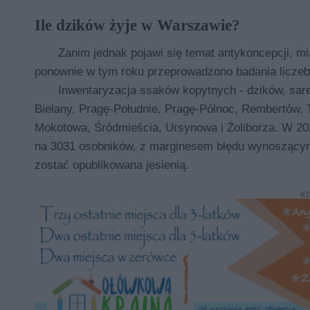
Ile dzików żyje w Warszawie?
Zanim jednak pojawi się temat antykoncepcji, mi
ponownie w tym roku przeprowadzono badania liczebn
Inwentaryzacja ssaków kopytnych - dzików, saren
Bielany, Pragę-Południe, Pragę-Północ, Rembertów,
Mokotowa, Śródmieścia, Ursynowa i Żoliborza. W 2
na 3031 osobników, z marginesem błędu wynoszącym
zostać opublikowana jesienią.
R