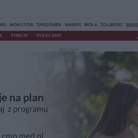
OWO
MOKOTÓW
TARGÓWEK
WAWER
WOLA
ŻOLIBORZ
WAR
A
FORUM
POLECAMY
t
REKLAMA