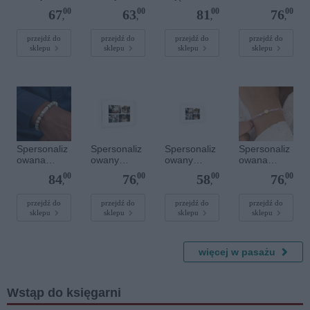
plakat - 40 x
plakat - 30 x
plakatu - 50
bransoletka
00
00
00
00
67
63
81
76
40 cm
40 cm
x 70 cm
sznurkowa -
,
,
,
,
Niebieska -
Srebrne
przejdź do
przejdź do
przejdź do
przejdź do
sklepu
sklepu
sklepu
sklepu
serce
Spersonaliz
Spersonaliz
Spersonaliz
Spersonaliz
owana
owany
owany
owana
bransoletka
plakat - 60 x
plakat - 30 x
bransoletka
00
00
00
00
84
76
58
76
z
40 cm
20 cm
sznurkowa -
,
,
,
,
kamieniami
Różowa -
szlachetnym
Złote kółko
przejdź do
przejdź do
przejdź do
przejdź do
sklepu
sklepu
sklepu
sklepu
i - Szary - M
- 6 mm
więcej w pasażu
Wstąp do księgarni