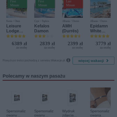
First
First
Last
Minute
Minute
Minute
Kenia / Diani
Cypr / Paphos
Albania / Durres
Albania / Durres
Leisure
Kefalos
AMH
Epidamn
Lodge
Damon
(Durrës)
White
Beach &
Sensation
Golf
6389 zł
2839 zł
2399 zł
3779 zł
Resort by
za osobę
za osobę
za osobę
za osobę
Diamonds

więcej wakacji
Powyższe treści pochodzą z serwisu Wakacje.pl.
Polecamy w naszym pasażu
Spersonaliz
Spersonaliz
Wydruk
Spersonaliz
owany
owany
zdjęcia
owana