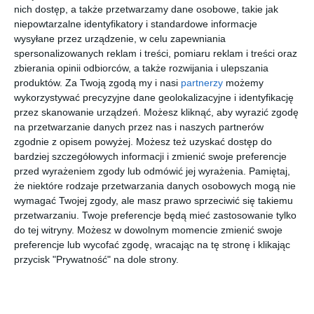
nich dostęp, a także przetwarzamy dane osobowe, takie jak
Każdy uczestnik powinien pokonać dowolny dystans przez
niepowtarzalne identyfikatory i standardowe informacje
minimum 30 minut. Forma aktywności jest dowolna. Można
wysyłane przez urządzenie, w celu zapewniania
wybrać m.in. bieg, spacer, nordic walking, jazdę na rowerze,
spersonalizowanych reklam i treści, pomiaru reklam i treści oraz
rolkach, hulajnodze czy deskorolce. Dopuszczalne są wszystkie
zbierania opinii odbiorców, a także rozwijania i ulepszania
aktywności napędzane siłą mięśni.
produktów.
Za Twoją zgodą my i nasi
partnerzy
możemy
wykorzystywać precyzyjne dane geolokalizacyjne i identyfikację
przez skanowanie urządzeń. Możesz kliknąć, aby wyrazić zgodę
na przetwarzanie danych przez nas i naszych partnerów
Znajdź swoje wakacje
zgodnie z opisem powyżej. Możesz też uzyskać dostęp do
bardziej szczegółowych informacji i zmienić swoje preferencje
First
First
First
przed wyrażeniem zgody lub odmówić jej wyrażenia.
Pamiętaj,
Minute
Minute
Minute
że niektóre rodzaje przetwarzania danych osobowych mogą nie
wymagać Twojej zgody, ale masz prawo sprzeciwić się takiemu
przetwarzaniu. Twoje preferencje będą mieć zastosowanie tylko
Egipt
Turcja
Kenia
Gambia
do tej witryny. Możesz w dowolnym momencie zmienić swoje
Dive Inn
Eftalia
Leisure
Sun
preferencje lub wycofać zgodę, wracając na tę stronę i klikając
Resort
Aqua
Lodge
Beach
przycisk "Prywatność" na dole strony.
Beach &
(Bakau)
Golf
2999 zł
2929 zł
6389 zł
5580 zł
Resort by
za osobę
za osobę
za osobę
za osobę
Diamonds