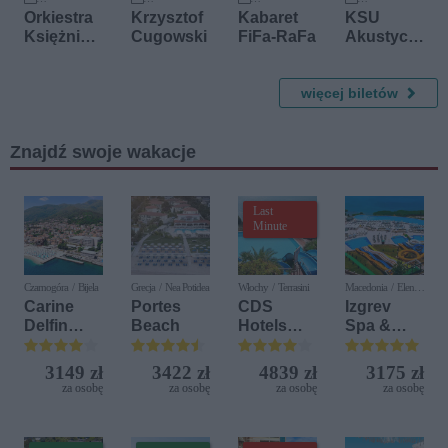
25 września 2026
3 października 2026
4 października 2026
10 października 2026
Orkiestra
Krzysztof
Kabaret
KSU
Księżnicz
Cugowski
FiFa-RaFa
Akustycz
ek -
nie
Koncert
Wiedeński
więcej biletów
4
(Najwięks
Znajdź swoje wakacje
ze
Przeboje)
Last
Minute
Czarnogóra / Bijela
Grecja / Nea Potidea
Włochy / Terrasini
Macedonia / Elen
Kamen
Carine
Portes
CDS
Izgrev
Delfin
Beach
Hotels
Spa &
Bijela (ex.
Terrasini
Aquapark
Iberostar
(ex. Citta
3149 zł
3422 zł
4839 zł
3175 zł
Bijela
del Mare)
za osobę
za osobę
za osobę
za osobę
Delfin)