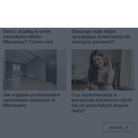
Dom z działką w cenie
Dlaczego stała ekipa
mieszkania blisko
sprzątająca działa lepiej niż
Warszawy? Czemu nie!
rotacyjny personel?
Jak wygląda profesjonalne
Czy suplementacja w
opróżnianie mieszkań w
pierwszym trymestrze różni
Warszawie
się od pozostałych etapów
ciąży?
więcej