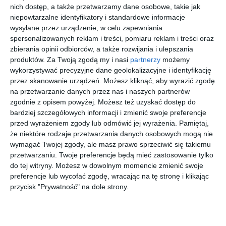
Prace remontowe są już mocno zaawansowane. Pod koniec
nich dostęp, a także przetwarzamy dane osobowe, takie jak
ubiegłego roku zamontowano okna wykonane na wzór
niepowtarzalne identyfikatory i standardowe informacje
oryginalnych, zamykane na zawrotnicę.
wysyłane przez urządzenie, w celu zapewniania
Obecnie trwa montaż czterech zachowanych okien
spersonalizowanych reklam i treści, pomiaru reklam i treści oraz
skrzynkowych, które przeszły gruntowną konserwację.
zbierania opinii odbiorców, a także rozwijania i ulepszania
produktów.
Za Twoją zgodą my i nasi
partnerzy
możemy
Wewnątrz budynku do drewnianych ścian przymocowano
wykorzystywać precyzyjne dane geolokalizacyjne i identyfikację
trzcinę, na którą nanoszone są tradycyjne tynki wapienne.
przez skanowanie urządzeń. Możesz kliknąć, aby wyrazić zgodę
Konserwatorzy odnawiają również stolarkę drzwiową, drewniane
na przetwarzanie danych przez nas i naszych partnerów
schody oraz odzyskaną szalówkę, która wróci na elewację.
zgodnie z opisem powyżej. Możesz też uzyskać dostęp do
bardziej szczegółowych informacji i zmienić swoje preferencje
przed wyrażeniem zgody lub odmówić jej wyrażenia.
Pamiętaj,
że niektóre rodzaje przetwarzania danych osobowych mogą nie
Znajdź swoje wakacje
wymagać Twojej zgody, ale masz prawo sprzeciwić się takiemu
przetwarzaniu. Twoje preferencje będą mieć zastosowanie tylko
First
First
First
do tej witryny. Możesz w dowolnym momencie zmienić swoje
Minute
Minute
Minute
preferencje lub wycofać zgodę, wracając na tę stronę i klikając
przycisk "Prywatność" na dole strony.
Indonezja
Czarnogóra
Hiszpania
Wenezuela
Bali
Vile Oliva
HSM
Sunsol
Tropic
Canarios
Ecoland