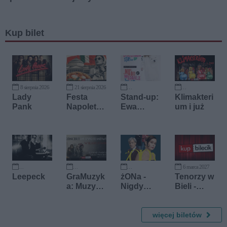
Kup bilet
8 sierpnia 2026
21 sierpnia 2026
17 września 2026
27 września 2026
Lady
Festa
Stand-up:
Klimakteri
Pank
Napoletan
Ewa
um i już
a
Błachnio
6 marca 2027
7 października 2026
10 października 2026
28 listopada 2026
Leepeck
GraMuzyk
żONa -
Tenorzy w
a: Muzyka
Nigdy
Bieli -
z Władcy
więcej
Koncert
Pierścieni
tajemnic
poświęco
i Gry o
więcej biletów
ny
Tron
pamięci