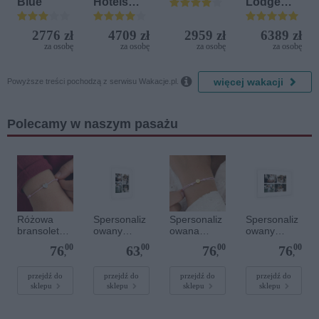
Blue
Hotels
Lodge
Terrasini
Beach &
(ex. Citta
Golf
2776 zł
4709 zł
2959 zł
6389 zł
del Mare)
Resort by
za osobę
za osobę
za osobę
za osobę
Diamonds

więcej wakacji
Powyższe treści pochodzą z serwisu Wakacje.pl.
Polecamy w naszym pasażu
Różowa
Spersonaliz
Spersonaliz
Spersonaliz
bransoletka
owany
owana
owany
sznurkowa
plakat - 30 x
bransoletka
plakat - 60 x
00
00
00
00
76
63
76
76
dla dzieci -
40 cm
sznurkowa -
40 cm
,
,
,
,
Spersonaliz
Różowa -
owana -
Złote kółko
przejdź do
przejdź do
przejdź do
przejdź do
sklepu
sklepu
sklepu
sklepu
Srebrne
serce