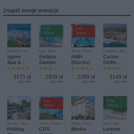
Zbigniewa
Znajdź swoje wakacje
Wodeckie
go
First
Last
Minute
Minute
Macedonia / Elen
Cypr / Paphos
Albania / Durres
Czarnogóra / Bijela
Kamen
Izgrev
Kefalos
AMH
Carine
Spa &
Damon
(Durrës)
Delfin
Aquapark
Bijela (ex.
Iberostar
3175 zł
2859 zł
2399 zł
3149 zł
Bijela
za osobę
za osobę
za osobę
za osobę
Delfin)
Last
First
Minute
Minute
Rumunia / Olimp
Włochy / Terrasini
Albania / Durres
Kenia / Diani
Holiday
CDS
Marika
Leisure