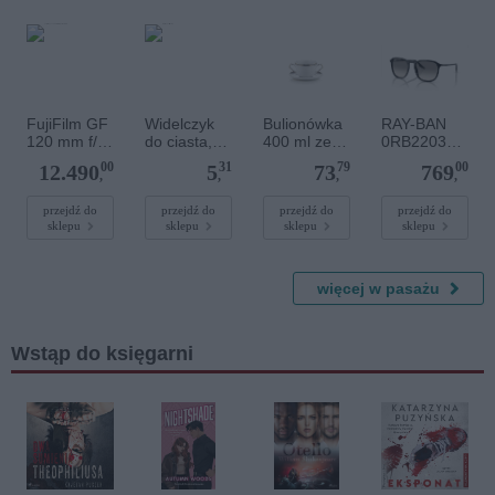
FujiFilm GF
Widelczyk
Bulionówka
RAY-BAN
120 mm f/4
do ciasta,
400 ml ze
0RB2203
Macro R LM
Formeo
spodkiem -
901/32
00
31
79
00
12.490
5
73
769
OIS WR
8051
,
,
,
,
PUŁASKI
przejdź do
przejdź do
przejdź do
przejdź do
sklepu
sklepu
sklepu
sklepu
więcej w pasażu
Wstąp do księgarni