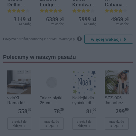
Delfin
Lodge
Kendwa
Cabanas
Bijela (ex.
Beach &
Beach
Beach &
Iberostar
Golf
Resort
Nature
3149 zł
6389 zł
5999 zł
4969 zł
Bijela
Resort by
za osobę
za osobę
za osobę
za osobę
Delfin)
Diamonds

więcej wakacji
Powyższe treści pochodzą z serwisu Wakacje.pl.
Polecamy w naszym pasażu
vidaXL
Talerz płytki
Naklejki dla
SZZ-006
Rama łóżka,
26 cm -
sypialni dla
Jasnobeżow
miodowy
BN07
dzieci -
y jedwabny
99
30
00
00
558
78
81
299
brąz, lite
Alaska
20x20
szal
,
,
,
,
drewno
Blask Świąt
żorżeta,
sosnowe,
szal do
przejdź do
przejdź do
przejdź do
przejdź do
sklepu
sklepu
sklepu
sklepu
200 x 200
sukienki
cm
200x65 cm