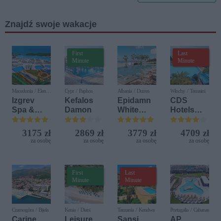
my
Wiedeń
Znajdź swoje wakacje
First
Last
Minute
Minute
Macedonia / Elen
Cypr / Paphos
Albania / Durres
Włochy / Terrasini
Kamen
Izgrev
Kefalos
Epidamn
CDS
Spa &
Damon
White
Hotels
Aquapark
Sensation
Terrasini
(ex. Citta
3175 zł
2869 zł
3779 zł
4709 zł
del Mare)
za osobę
za osobę
za osobę
za osobę
First
Last
Minute
Minute
Czarnogóra / Bijela
Kenia / Diani
Tanzania / Kendwa
Portugalia / Cabanas
Carine
Leisure
Sansi
AP