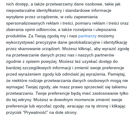
nich dostęp, a także przetwarzamy dane osobowe, takie jak
niepowtarzalne identyfikatory i standardowe informacje
wysyłane przez urządzenie, w celu zapewniania
spersonalizowanych reklam i treści, pomiaru reklam i treści oraz
zbierania opinii odbiorców, a także rozwijania i ulepszania
[ audiobook ]
[ książka ]
[ e-book ]
[ komiks ]
produktów.
Za Twoją zgodą my i nasi
partnerzy
możemy
Schronisk
Wielcy
Pogromca
Hellboy w
wykorzystywać precyzyjne dane geolokalizacyjne i identyfikację
o, które
przyjaciel
wilków.
piekle.
przestało
e Jezusa.
Trzy duety
Tom 1.
przez skanowanie urządzeń. Możesz kliknąć, aby wyrazić zgodę
Sławek Gortych
Antonella
Martin Pollack,
Mike Mignola
Pandini
Christoph
istnieć
Historia
literackie
Zstąpienie
na przetwarzanie danych przez nas i naszych partnerów
Ransmayr
św. Piotra
zgodnie z opisem powyżej. Możesz też uzyskać dostęp do
bardziej szczegółowych informacji i zmienić swoje preferencje
więcej w księgarni
przed wyrażeniem zgody lub odmówić jej wyrażenia.
Pamiętaj,
że niektóre rodzaje przetwarzania danych osobowych mogą nie
wymagać Twojej zgody, ale masz prawo sprzeciwić się takiemu
Autobusy i piesi podczas remontu
przetwarzaniu. Twoje preferencje będą mieć zastosowanie tylko
do tej witryny. Możesz w dowolnym momencie zmienić swoje
Czasowo zamykane będą przejścia dla pieszych przez Aleję
preferencje lub wycofać zgodę, wracając na tę stronę i klikając
Waszyngtona przy ulicach Saskiej i Niekłańskiej. Autobusy
przycisk "Prywatność" na dole strony.
pojadą otwartą połową jezdni. Ruch tramwajowy w Alei
Waszyngtona będzie odbywał się bez zmian.
Zakończenie prac zaplanowano na sobotę, 23 maja, około