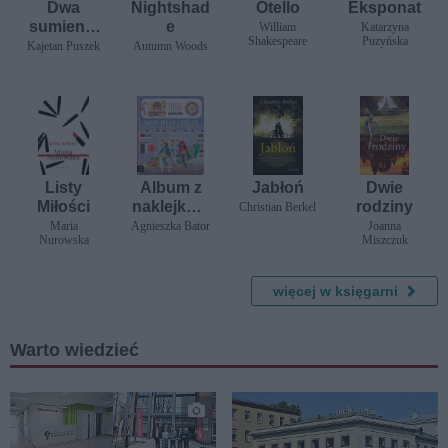
Dwa
Nightshad
Otello
Eksponat
sumienia
e
William
Katarzyna
Shakespeare
Puzyńska
Theophili
Kajetan Puszek
Autumn Woods
usa
Listy
Album z
Jabłoń
Dwie
Miłości
naklejkam
rodziny
Christian Berkel
i. Mała
Maria
Agnieszka Bator
Joanna
Nurowska
Miszczuk
projektant
ka. Świat
mody i
więcej w księgarni
urody
Warto wiedzieć