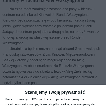
Zmiany w ruchu na Alei Waszyngtona
Na czas robót zamknięte zostaną oba pasy w kierunku
centrum na odcinku od Kinowej do Ronda Waszyngtona.
Kierowcy będą poruszać się w obu kierunkach drugą stroną
jezdni, gdzie wyznaczony zostanie po jednym pasie ruchu.
Jadący do centrum przejadą na drugą nitkę na skrzyżowaniu z
Kinową, a wrócą na właściwą jezdnię przed Rondem
Waszyngtona.
Utrudnienia będzie można ominąć ulicami Grochowską lub
Francuską i Zwycięzców. Z ulic Kinowej, Międzynarodowej i
Saskiej kierowcy nadal będą mogli wyjechać na Aleję
Waszyngtona w obu kierunkach. Na Rondzie Waszyngtona
pozostaną dwa pasy do skrętu w lewo w Aleję Zieleniecką,
natomiast z Alei Zielenieckiej w Aleję Waszyngtona prowadzić
będzie tylko jeden pas.
Szanujemy Twoją prywatność
Razem z naszymi 824 partnerami przechowujemy na
Wstąp do księgarni
urządzeniu informacje, takie jak pliki cookie, i uzyskujemy do