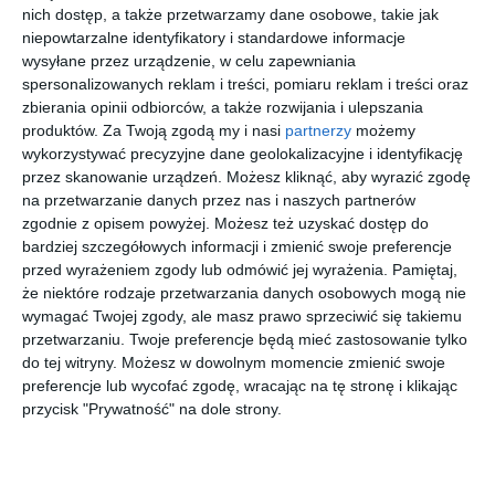
Historia Warszawy oczami pasjonatów
nich dostęp, a także przetwarzamy dane osobowe, takie jak
niepowtarzalne identyfikatory i standardowe informacje
Podczas spotkań uczestnicy będą mogli wysłuchać
wysyłane przez urządzenie, w celu zapewniania
opowieści o dawnych ulicach, mieszkańcach oraz wydarzeniach,
spersonalizowanych reklam i treści, pomiaru reklam i treści oraz
zbierania opinii odbiorców, a także rozwijania i ulepszania
które miały wpływ na rozwój miasta. Program obejmuje rozmowy
produktów.
Za Twoją zgodą my i nasi
partnerzy
możemy
z ekspertami i pasjonatami historii Warszawy. Organizatorzy
wykorzystywać precyzyjne dane geolokalizacyjne i identyfikację
podkreślają, że celem wydarzeń jest popularyzacja wiedzy o
przez skanowanie urządzeń. Możesz kliknąć, aby wyrazić zgodę
stolicy w przystępnej i atrakcyjnej formie.
na przetwarzanie danych przez nas i naszych partnerów
30 maja odbędą się trzy spotkania tematyczne:
zgodnie z opisem powyżej. Możesz też uzyskać dostęp do
"Przedwojenna Warszawa dla początkujących" (godz. 11.00),
bardziej szczegółowych informacji i zmienić swoje preferencje
"Jak się kochali w przedwojennej Warszawie?" (godz. 12.00) oraz
przed wyrażeniem zgody lub odmówić jej wyrażenia.
Pamiętaj,
że niektóre rodzaje przetwarzania danych osobowych mogą nie
"Kryminalne sekrety przedwojennej Warszawy" (godz. 13.00).
wymagać Twojej zgody, ale masz prawo sprzeciwić się takiemu
Spotkania poprowadzi Adrian Sobieszczański - varsavianista,
przetwarzaniu. Twoje preferencje będą mieć zastosowanie tylko
historyk i przewodnik miejski związany z projektem Warszawa
do tej witryny. Możesz w dowolnym momencie zmienić swoje
Historia Ukryta.
preferencje lub wycofać zgodę, wracając na tę stronę i klikając
przycisk "Prywatność" na dole strony.
Wstąp do księgarni