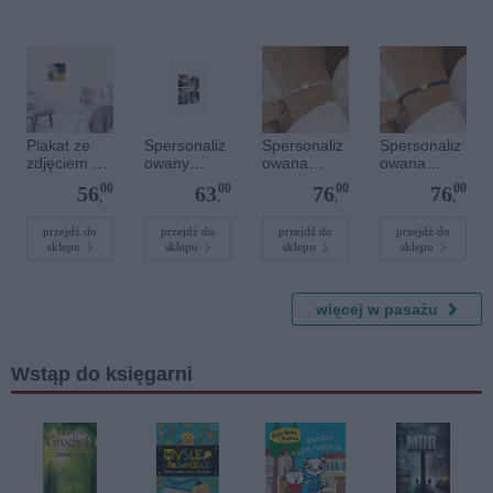
serce
Plakat ze
Spersonaliz
Spersonaliz
Spersonaliz
zdjęciem 30
owany
owana
owana
x 30 cm
plakat - 30 x
bransoletka
bransoletka
00
00
00
00
56
63
76
76
40 cm
sznurkowa -
sznurkowa -
,
,
,
,
Różowa -
Niebieska -
Złote kółko
Złote serce
przejdź do
przejdź do
przejdź do
przejdź do
sklepu
sklepu
sklepu
sklepu
więcej w pasażu
Wstąp do księgarni