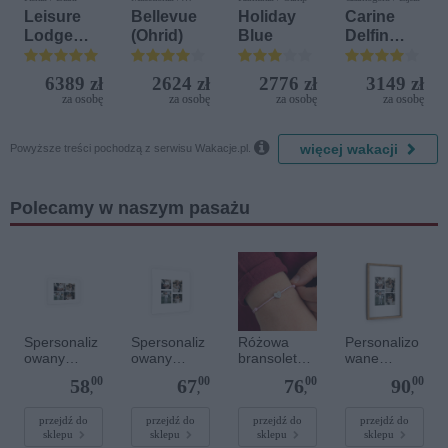
Ochryda
Leisure
Bellevue
Holiday
Carine
Lodge
(Ohrid)
Blue
Delfin
Beach &
Bijela (ex.
Golf
Iberostar
6389 zł
2624 zł
2776 zł
3149 zł
Resort by
Bijela
za osobę
za osobę
za osobę
za osobę
Diamonds
Delfin)

więcej wakacji
Powyższe treści pochodzą z serwisu Wakacje.pl.
Polecamy w naszym pasażu
Spersonaliz
Spersonaliz
Różowa
Personalizo
owany
owany
bransoletka
wane
plakat - 30 x
plakat - 40 x
sznurkowa
zdjęcie w
00
00
00
00
58
67
76
90
20 cm
40 cm
dla dzieci -
drewnianej
,
,
,
,
Spersonaliz
ramce 20 x
owana -
30 cm
przejdź do
przejdź do
przejdź do
przejdź do
sklepu
sklepu
sklepu
sklepu
Srebrne