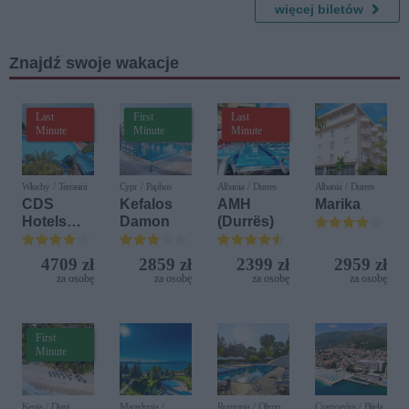
Wiedeński
Teatr
więcej biletów
2 (część
2.)
Znajdź swoje wakacje
Last
First
Last
Minute
Minute
Minute
Włochy / Terrasini
Cypr / Paphos
Albania / Durres
Albania / Durres
CDS
Kefalos
AMH
Marika
Hotels
Damon
(Durrës)
Terrasini
(ex. Citta
4709 zł
2859 zł
2399 zł
2959 zł
del Mare)
za osobę
za osobę
za osobę
za osobę
First
Minute
Kenia / Diani
Macedonia /
Rumunia / Olimp
Czarnogóra / Bijela