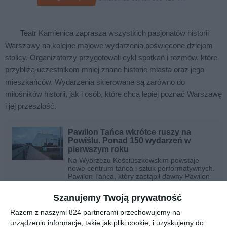
Teatr Kamienica zaprasza wszystkich pasjonatów historii
Warszawy na kolejne majowe wydarzenia poświęcone dziejom
stolicy. Organizatorzy przygotowali cykl spotkań i rozmów, które
przybliżą uczestnikom mniej znane historie miasta oraz jego
mieszkańców. Wydarzenia skierowane są zarówno do
miłośników historii, jak i osób, które chcą lepiej poznać Warszawę
i jej przeszłość.
Pawilon Tańca wkrótce ruszy na
Powiślu. Ponad 150 wydarzeń w
pierwszym roku
Na Wybrzeżu Kościuszkowskim powstaje
nowe centrum tańca i sztuk performatywnych.
Pawilon Tańca, który zastąpił dawny Pawilon
nad Wisłą, zostanie otwarty 8 stycznia 2026 r.
W pierwszym roku zaplanowano aż 150
Szanujemy Twoją prywatność
wydarzeń. Właśnie ruszyła sprzedaż biletów.
Razem z naszymi 824 partnerami przechowujemy na
urządzeniu informacje, takie jak pliki cookie, i uzyskujemy do