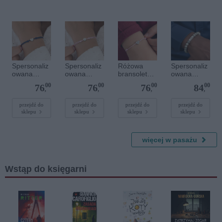
Spersonaliz
Spersonaliz
Różowa
Spersonaliz
owana
owana
bransoletka
owana
bransoletka
bransoletka
sznurkowa
bransoletka
00
00
00
00
76
76
76
84
sznurkowa -
sznurkowa -
dla dzieci -
z
,
,
,
,
Niebieska -
Różowa -
Spersonaliz
kamieniami
Srebrne
Srebrne
owana -
szlachetnym
przejdź do
przejdź do
przejdź do
przejdź do
sklepu
sklepu
sklepu
sklepu
serce
kółko
Srebrne
i - Szary - M
serce
- 6 mm
więcej w pasażu
Wstąp do księgarni