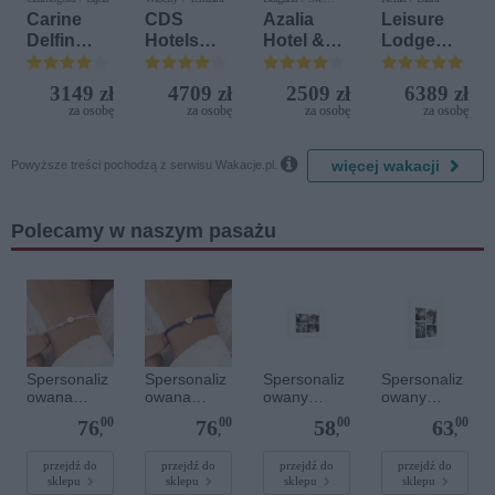
Konstantyn i Elena
Carine
CDS
Azalia
Leisure
Delfin
Hotels
Hotel &
Lodge
Bijela (ex.
Terrasini
Spa
Beach &
Iberostar
(ex. Citta
Golf
3149 zł
4709 zł
2509 zł
6389 zł
Bijela
del Mare)
Resort by
za osobę
za osobę
za osobę
za osobę
Delfin)
Diamonds

więcej wakacji
Powyższe treści pochodzą z serwisu Wakacje.pl.
Polecamy w naszym pasażu
Spersonaliz
Spersonaliz
Spersonaliz
Spersonaliz
owana
owana
owany
owany
bransoletka
bransoletka
plakat - 30 x
plakat - 30 x
00
00
00
00
76
76
58
63
sznurkowa -
sznurkowa -
20 cm
40 cm
,
,
,
,
Różowa -
Niebieska -
Złote kółko
Złote serce
przejdź do
przejdź do
przejdź do
przejdź do
sklepu
sklepu
sklepu
sklepu