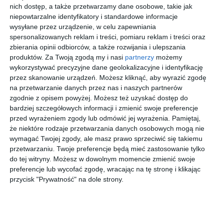
nich dostęp, a także przetwarzamy dane osobowe, takie jak
niepowtarzalne identyfikatory i standardowe informacje
First
First
First
wysyłane przez urządzenie, w celu zapewniania
Minute
Minute
Minute
spersonalizowanych reklam i treści, pomiaru reklam i treści oraz
bon 500+
zbierania opinii odbiorców, a także rozwijania i ulepszania
produktów.
Za Twoją zgodą my i nasi
partnerzy
możemy
Polska
Grecja
Turcja
Tanzania
wykorzystywać precyzyjne dane geolokalizacyjne i identyfikację
Mielno
Portes
Eftalia
Sansi
Hotel
Beach
Aqua
Kendwa
przez skanowanie urządzeń. Możesz kliknąć, aby wyrazić zgodę
Boutique
Beach
na przetwarzanie danych przez nas i naszych partnerów
Resort
zgodnie z opisem powyżej. Możesz też uzyskać dostęp do
1565 zł
3421 zł
3029 zł
6369 zł
bardziej szczegółowych informacji i zmienić swoje preferencje
za osobę
za osobę
za osobę
za osobę
przed wyrażeniem zgody lub odmówić jej wyrażenia.
Pamiętaj,
że niektóre rodzaje przetwarzania danych osobowych mogą nie

więcej wakacji
Powyższe treści pochodzą z serwisu Wakacje.pl.
wymagać Twojej zgody, ale masz prawo sprzeciwić się takiemu
przetwarzaniu. Twoje preferencje będą mieć zastosowanie tylko
do tej witryny. Możesz w dowolnym momencie zmienić swoje
Dozór policyjny i nakaz opuszczenia
preferencje lub wycofać zgodę, wracając na tę stronę i klikając
mieszkania
przycisk "Prywatność" na dole strony.
Prokurator zastosował wobec podejrzanego dozór policyjny,
całkowity zakaz kontaktowania się z pokrzywdzoną - zarówno