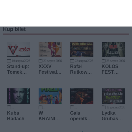
Kup bilet
10 sierpnia 2026
20 sierpnia 2026
22 sierpnia 2026
23 sierpnia 2026
Stand-up:
XXXV
Rafał
KOLOS
Tomek
Festiwal
Rutkowsk
FEST
Machnicki
Muzyka w
i
2026
, Łukasz
Sandomie
Wolski,
rzu
Krzysztof
Kasparek
12 grudnia 2026
12 września 2026
20 września 2026
16 października 2026
Kuba
W
Gala
Łydka
Badach
KRAINIE
operetko
Grubasa,
PIXELI
wa z iskrą
Lej Mi Pół,
tańca
Transgres