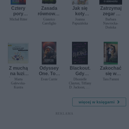
Cztery
Zasada
Jak się
Zatrzymaj
pory
równowag
koty
zegar o
zbrodni.
i
urodziły
jedenastej
Michał Ritter
Gianrico
Joanna
Barbara
Carofiglio
Papuzińska
Nawrocka-
Wiosna
Dońska
Z muchą
Odyssey
Blackout.
Zakochać
na luzie
One. Tom
Gdy
się w
ćwiczymy
8.
zgasną
żonie
Marta
Evan Currie
Dhonielle
Tara Pammi
Galewska-
Clayton, Tiffany
buzie,
Zmierzch
światła
Kustra
D. Jackson, Nic
czyli
Królów
Stone, Angie
zabawy
Thomas, in
logopedy
więcej w księgarni
czne dla
dzieci
REKLAMA