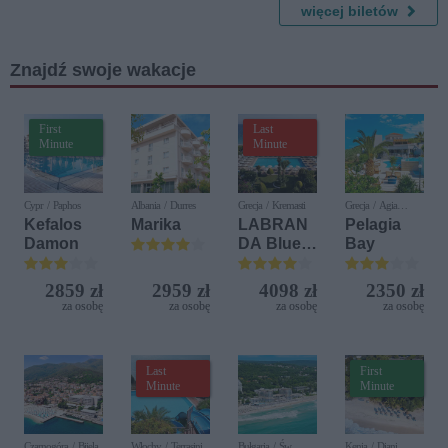
więcej biletów
ja
Znajdź swoje wakacje
First
Last
Minute
Minute
Cypr / Paphos
Albania / Durres
Grecja / Kremasti
Grecja / Agia
Pelagia
Kefalos
Marika
LABRAN
Pelagia
Damon
DA Blue
Bay
Bay
Resort
2859 zł
2959 zł
4098 zł
2350 zł
za osobę
za osobę
za osobę
za osobę
Last
First
Minute
Minute
Czarnogóra / Bijela
Włochy / Terrasini
Bułgaria / Św.
Kenia / Diani