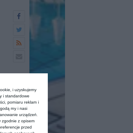
ookie, i uzyskujemy
ry i standardowe
ści, pomiaru reklam i
godą my i nasi
kanowanie urządzeń.
w zgodnie z opisem
preferencje przed