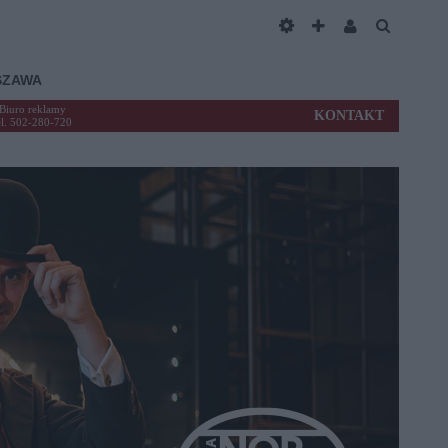
SZAWA
Biuro reklamy
KONTAKT
el. 502-280-720