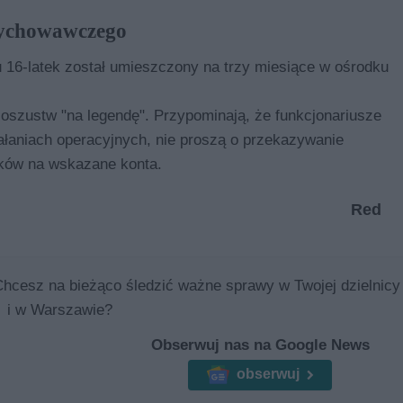
 wychowawczego
u 16-latek został umieszczony na trzy miesiące w ośrodku
 oszustw "na legendę". Przypominają, że funkcjonariusze
iałaniach operacyjnych, nie proszą o przekazywanie
dków na wskazane konta.
Red
Chcesz na bieżąco śledzić ważne sprawy w Twojej dzielnicy
i w Warszawie?
Obserwuj nas na Google News
obserwuj