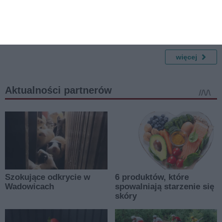
Kinkiet loft w sypialni -
Jak wybrać najlepsze okna
porady, jak stworzyć
PCV w Warszawie: poradnik
przytulne oświetlenie
dla inwestorów
więcej