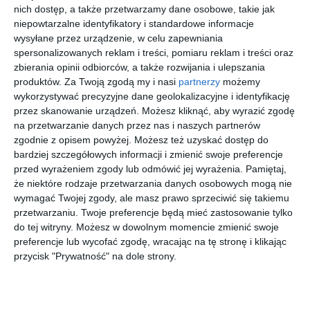
nich dostęp, a także przetwarzamy dane osobowe, takie jak
coś dla siebie. Jest też dużo więcej zieleni.
niepowtarzalne identyfikatory i standardowe informacje
To okazja do poznania marek, których nie znajdziemy w
wysyłane przez urządzenie, w celu zapewniania
spersonalizowanych reklam i treści, pomiaru reklam i treści oraz
popularnych sieciach handlowych, a także do rozmowy z ich
zbierania opinii odbiorców, a także rozwijania i ulepszania
twórcami.
produktów.
Za Twoją zgodą my i nasi
partnerzy
możemy
wykorzystywać precyzyjne dane geolokalizacyjne i identyfikację
Moda, biżuteria, ceramika i produkty vintage
przez skanowanie urządzeń. Możesz kliknąć, aby wyrazić zgodę
na przetwarzanie danych przez nas i naszych partnerów
Wśród wystawców tegorocznej edycji znajdą się
zgodnie z opisem powyżej. Możesz też uzyskać dostęp do
przedstawiciele różnych branż - od mody i biżuterii, przez
bardziej szczegółowych informacji i zmienić swoje preferencje
ceramikę oraz dodatki do wnętrz, po kosmetyki naturalne i
przed wyrażeniem zgody lub odmówić jej wyrażenia.
Pamiętaj,
produkty lifestyle'owe. Nie zabraknie także stoisk z winylami oraz
że niektóre rodzaje przetwarzania danych osobowych mogą nie
przedmiotami vintage. Swoją ofertę zaprezentują m.in. 77 Seven
wymagać Twojej zgody, ale masz prawo sprzeciwić się takiemu
Seven, Annstr, Biżuteria Antyczna, By Lui, CBD Skin Expert,
przetwarzaniu. Twoje preferencje będą mieć zastosowanie tylko
do tej witryny. Możesz w dowolnym momencie zmienić swoje
Ceramics_AB, Cisza.Design, Delakinia, Eliksir Maroka, Fruit
preferencje lub wycofać zgodę, wracając na tę stronę i klikając
Bijoux, Galeria HD, Have Mood Czyste Kosmetyki, Hervium,
przycisk "Prywatność" na dole strony.
Ilona Siejda, Jestem Vintage, Karlen, Kobela, Kowalski, Lar de
Lux, Le Made, Lecorsetee, Lillamai, Mur Jewelry, Niebo w Gębie,
Opri, Psibufet, Sweetorigo, Urszula Świtaj, Wanted Goods,