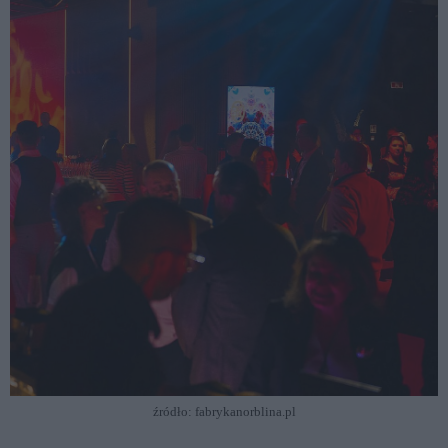
źródło: fabrykanorblina.pl