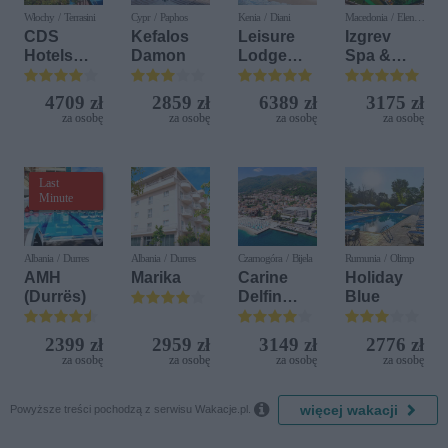
Włochy / Terrasini
Cypr / Paphos
Kenia / Diani
Macedonia / Elen
Kamen
CDS
Kefalos
Leisure
Izgrev
Hotels
Damon
Lodge
Spa &
Terrasini
Beach &
Aquapark
(ex. Citta
Golf
4709 zł
2859 zł
6389 zł
3175 zł
del Mare)
Resort by
za osobę
za osobę
za osobę
za osobę
Diamonds
Last
Minute
Albania / Durres
Albania / Durres
Czarnogóra / Bijela
Rumunia / Olimp
AMH
Marika
Carine
Holiday
(Durrës)
Delfin
Blue
Bijela (ex.
Iberostar
2399 zł
2959 zł
3149 zł
2776 zł
Bijela
za osobę
za osobę
za osobę
za osobę
Delfin)

więcej wakacji
Powyższe treści pochodzą z serwisu Wakacje.pl.