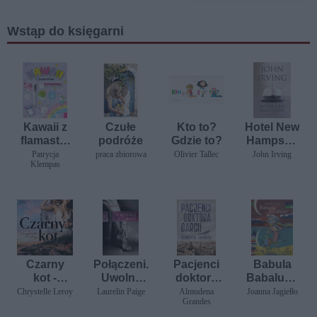
Wstąp do księgarni
Kawaii z
Czułe
Kto to?
Hotel New
flamastre
podróże
Gdzie to?
Hampshir
m.
e
Patrycja
praca zbiorowa
Olivier Tallec
John Irving
Klempas
Słodziaki
Czarny
Połączeni.
Pacjenci
Babula
kot -
Uwolnij
doktora
Babalung
opowiada
mnie
Garcii
a
Chrystelle Leroy
Laurelin Paige
Almudena
Joanna Jagiełło
Grandes
nie