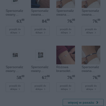
Spersonaliz
Spersonaliz
Spersonaliz
Spersonaliz
owany
owana
owana
owana
plakat - 30 x
bransoletka
bransoletka
bransoletka
00
00
00
00
63
84
76
76
40 cm
z
sznurkowa -
sznurkowa -
,
,
,
,
kamieniami
Niebieska -
Różowa -
szlachetnym
Złote serce
Złote kółko
przejdź do
przejdź do
przejdź do
przejdź do
sklepu
sklepu
sklepu
sklepu
i - Szary - M
- 6 mm
Spersonaliz
Spersonaliz
Różowa
Spersonaliz
owany
owany
bransoletka
owana
plakat - 30 x
plakat - 40 x
sznurkowa
bransoletka
00
00
00
00
58
67
76
76
20 cm
40 cm
dla dzieci -
sznurkowa -
,
,
,
,
Spersonaliz
Niebieska -
owana -
Srebrne
przejdź do
przejdź do
przejdź do
przejdź do
sklepu
sklepu
sklepu
sklepu
Srebrne
serce
serce
więcej w pasażu