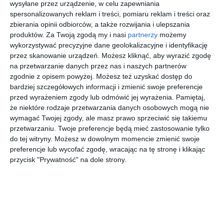
1972 zł
2499 zł
2647 zł
2679 zł
wysyłane przez urządzenie, w celu zapewniania
Puerto de
Ocean
za osobę
za osobę
za osobę
za osobę
spersonalizowanych reklam i treści, pomiaru reklam i treści oraz
la Cruz)
Club)
zbierania opinii odbiorców, a także rozwijania i ulepszania
produktów.
Za Twoją zgodą my i nasi
partnerzy
możemy
First
First
wykorzystywać precyzyjne dane geolokalizacyjne i identyfikację
Minute
Minute
przez skanowanie urządzeń. Możesz kliknąć, aby wyrazić zgodę
na przetwarzanie danych przez nas i naszych partnerów
zgodnie z opisem powyżej. Możesz też uzyskać dostęp do
Teneryfa
Teneryfa
Teneryfa
Teneryfa
bardziej szczegółowych informacji i zmienić swoje preferencje
Parque
Masaru
Palia Don
Be Live
przed wyrażeniem zgody lub odmówić jej wyrażenia.
Pamiętaj,
Vacaciona
Pedro
Adults
że niektóre rodzaje przetwarzania danych osobowych mogą nie
l Eden
Only
Tenerife
wymagać Twojej zgody, ale masz prawo sprzeciwić się takiemu
2769 zł
2799 zł
2844 zł
3260 zł
(ex Be
przetwarzaniu. Twoje preferencje będą mieć zastosowanie tylko
za osobę
za osobę
za osobę
za osobę
Live
do tej witryny. Możesz w dowolnym momencie zmienić swoje
Experienc
preferencje lub wycofać zgodę, wracając na tę stronę i klikając
e)
przycisk "Prywatność" na dole strony.
Szukasz miejsca na urlop?
Skorzystaj z wyszukiwarki

Powyższe treści pochodzą z serwisu Wakacje.pl.
REKLAMA