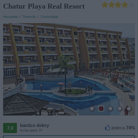
Chatur Playa Real Resort
Hiszpania
/
Teneryfa
/
Costa Adeje
bardzo dobry

poleca
74%
7,0
liczba opinii: 37