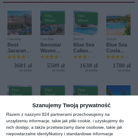
First
First
Minute
Minute
Costa Adeje
Costa Adeje
Teneryfa
Teneryfa
Best
Iberostar
Blue Sea
Blue Sea
Jacarand
Waves
Callao
Costa
a
Las Dalias
Garden
Jardin
(ex Vime)
3681 zł
5509 zł
1630 zł
1780 zł
za osobę
za osobę
za osobę
za osobę
First
First
First
Minute
Minute
Minute
Szanujemy Twoją prywatność
Teneryfa
Teneryfa
Teneryfa
Teneryfa
Razem z naszymi 824 partnerami przechowujemy na
Blue Sea
Sol
Ona
Best
urządzeniu informacje, takie jak pliki cookie, i uzyskujemy do
Puerto
Puerto de
Alborada
Semirami
nich dostęp, a także przetwarzamy dane osobowe, takie jak
Resort
la Cruz
(ex.
s
niepowtarzalne identyfikatory i standardowe informacje
(ex TRYP
Alborada