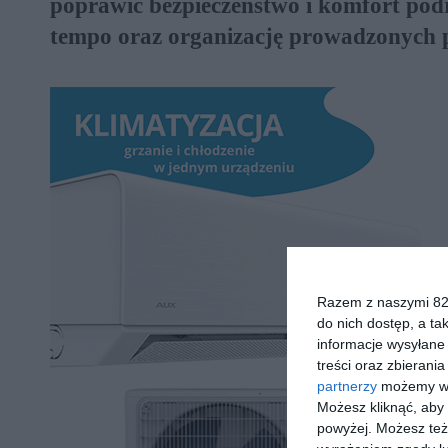
poprawić bezpieczeństwo i komfort podr
tempo oraz organizację prowadzonych 
Razem z naszymi 824
do nich dostęp, a ta
informacje wysyłane 
treści oraz zbierania
partnerzy
możemy wyk
Możesz kliknąć, aby
powyżej. Możesz też 