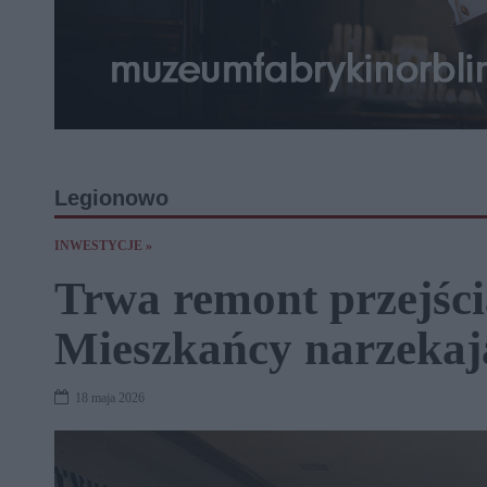
Legionowo
INWESTYCJE »
Trwa remont przejśc
Mieszkańcy narzekaj
18 maja 2026