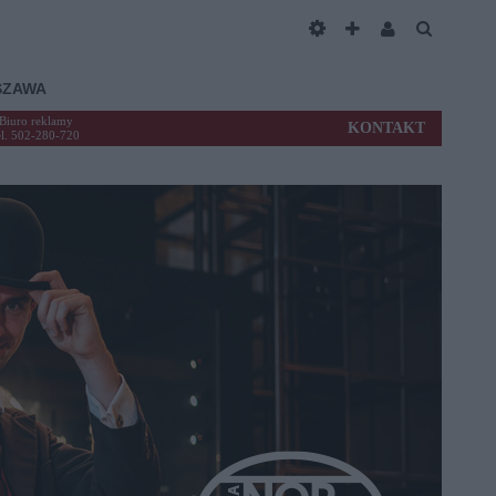
SZAWA
Biuro reklamy
KONTAKT
el. 502-280-720