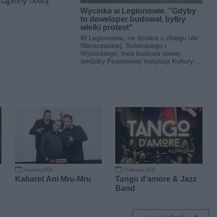
tąpiony nową
Wycinka w Legionowie. "Gdyby
to deweloper budował, byłby
wielki protest"
W Legionowie, na działce u zbiegu ulic
Warszawskiej, Sobieskiego i
Wysockiego, trwa budowa nowej
siedziby Powiatowej Instytucji Kultury
(PIK). Jeszcze niedawno teren był
zazieleniony.
3 września 2026
21 listopada 2026
Kabaret Ani Mru-Mru
Tango d'amore & Jazz
Band