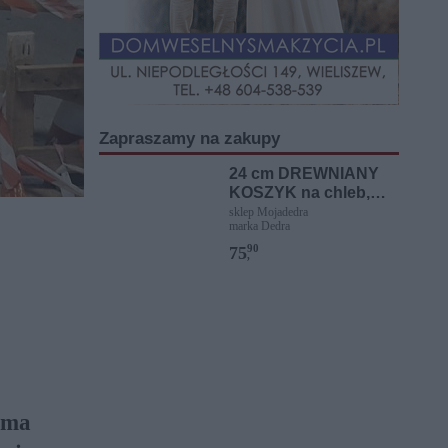
Zapraszamy na zakupy
24 cm DREWNIANY
KOSZYK na chleb,
BOCHENEK, z
sklep Mojadedra
marka Dedra
materiałowym
pokrowcem na chleb
90
75
,
ok. 600 g
 ma