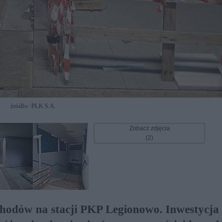
źródło: PLK S.A.
Zobacz zdjęcia
(2)
chodów na stacji PKP Legionowo. Inwestycja