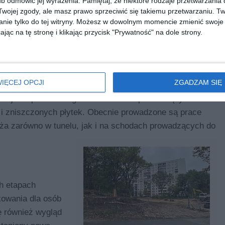
b odmówić jej wyrażenia.
Pamiętaj, że niektóre rodzaje przetwarzani
ojej zgody, ale masz prawo sprzeciwić się takiemu przetwarzaniu. Tw
nie tylko do tej witryny. Możesz w dowolnym momencie zmienić swoje 
jąc na tę stronę i klikając przycisk "Prywatność" na dole strony.
IĘCEJ OPCJI
ZGADZAM SIĘ
 przejścia podziemnego oraz schodów prowadzących na
i zniszczonych płytek. Obecnie prowadzone są prace
a zarówno w tunelu, jak i na schodach prowadzących do
ch etapach
owania dla osób
ę również wygląd