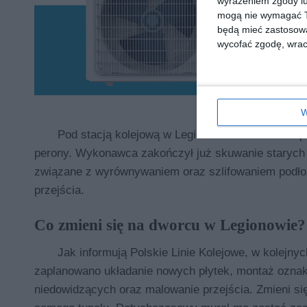
wyrażeniem zgody lu
mogą nie wymagać Tw
będą mieć zastosowa
wycofać zgodę, wraca
W
Pod stacją kolejową w Legionowie trwa remont
perony. Wykonawca zakończył już skuwanie starych 
związane z wyrównywaniem oraz szlifowaniem podłoż
przejścia.
Co zmieni się na dworcu w Legionowie?
Jak informują Polskie Linie Kolejowe, w kolejny
zaplanowano układanie nowych płytek, montaż oznak
niedowidzących oraz malowanie przejścia. Zmieni si