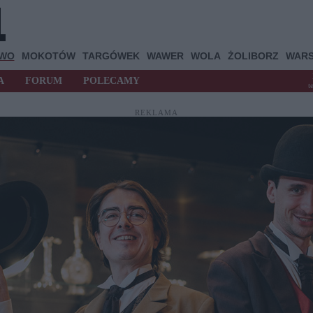
OWO
MOKOTÓW
TARGÓWEK
WAWER
WOLA
ŻOLIBORZ
WAR
A
FORUM
POLECAMY
t
REKLAMA