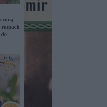
orzoną
w ramach
 do