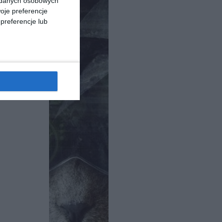
a danych osobowych
oje preferencje
preferencje lub