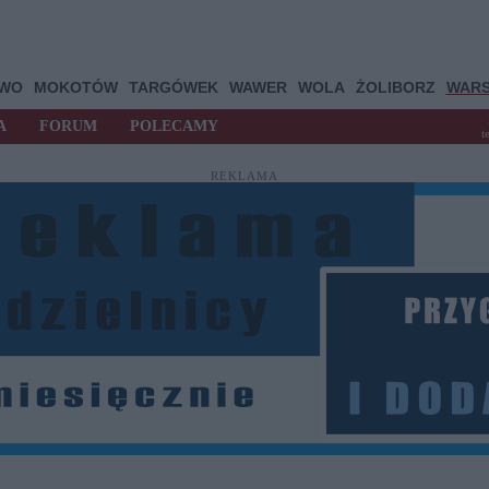
OWO
MOKOTÓW
TARGÓWEK
WAWER
WOLA
ŻOLIBORZ
WAR
A
FORUM
POLECAMY
t
REKLAMA