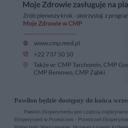
Pawilon będzie dostępny do końca wrze
Pawilon Eksperymentu jest częścią międzynarod
Eksperyment w Przestrzeni - Przestrzeń Eksperyment
Politechniki Warszawskiej, Muzeum Łazienki Królew