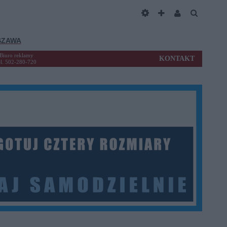
SZAWA
Biuro reklamy
KONTAKT
el. 502-280-720