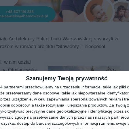
łu Architektury Politechniki Warszawskiej stworzyli w
razem w ramach projektu "Stawiamy_" nieopodal
li w nim udział
anna Otmianowska,
iej dr hab. inż.
Szanujemy Twoją prywatność
ch. Anna Maria
 partnerami przechowujemy na urządzeniu informacje, takie jak pliki c
kże przetwarzamy dane osobowe, takie jak niepowtarzalne identyfikato
przez urządzenie, w celu zapewniania spersonalizowanych reklam i tre
 opinii odbiorców, a także rozwijania i ulepszania produktów.
Za Twoją z
peryment
orzystywać precyzyjne dane geolokalizacyjne i identyfikację przez s
 wyrazić zgodę na przetwarzanie danych przez nas i naszych partneró
Nowe badanie: turyści coraz
 jest eksperyment
bardziej doceniają Warszawę
uzyskać dostęp do bardziej szczegółowych informacji i zmienić swoje 
Centralnym
Najnowsze wyniki badania opinii osób