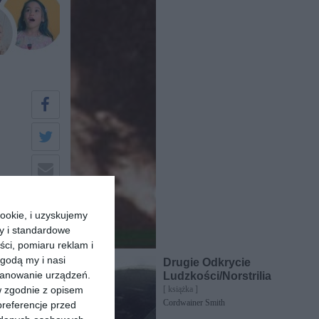
ookie, i uzyskujemy
ry i standardowe
ści, pomiaru reklam i
godą my i nasi
Drugie Odkrycie
kanowanie urządzeń.
Ludzkości/Norstrilia
w zgodnie z opisem
[ książka ]
Cordwainer Smith
preferencje przed