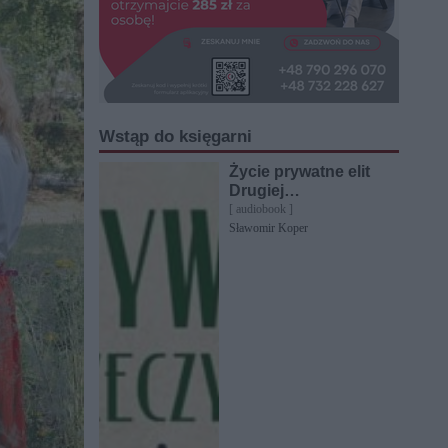
Wstąp do księgarni
Życie prywatne elit
Drugiej
Rzeczypospolitej
[ audiobook ]
Sławomir Koper