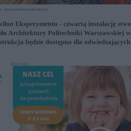
o: www.lazienki-krolewskie.pl
lon Eksperymentu - czwartą instalację stw
łu Architektury Politechniki Warszawskiej 
trukcja będzie dostępna dla odwiedzających
REKLAMA