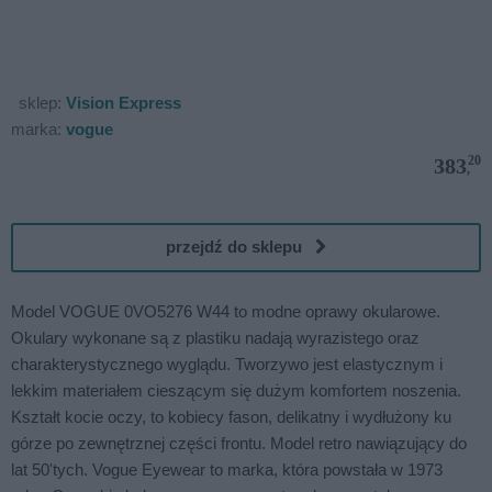
sklep:
Vision Express
marka:
vogue
20
383
,
przejdź do sklepu
Model VOGUE 0VO5276 W44 to modne oprawy okularowe.
Okulary wykonane są z plastiku nadają wyrazistego oraz
charakterystycznego wyglądu. Tworzywo jest elastycznym i
lekkim materiałem cieszącym się dużym komfortem noszenia.
Kształt kocie oczy, to kobiecy fason, delikatny i wydłużony ku
górze po zewnętrznej części frontu. Model retro nawiązujący do
lat 50'tych. Vogue Eyewear to marka, która powstała w 1973