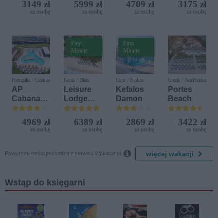
3149 zł
5999 zł
4709 zł
3175 zł
Bijela
del Mare)
za osobę
za osobę
za osobę
za osobę
Delfin)
First
First
Minute
Minute
Portugalia / Cabanas
Kenia / Diani
Cypr / Paphos
Grecja / Nea Potidea
AP
Leisure
Kefalos
Portes
Cabanas
Lodge
Damon
Beach
Beach &
Beach &
Nature
Golf
4969 zł
6389 zł
2869 zł
3422 zł
Resort by
za osobę
za osobę
za osobę
za osobę
Diamonds

więcej wakacji
Powyższe treści pochodzą z serwisu Wakacje.pl.
Wstąp do księgarni