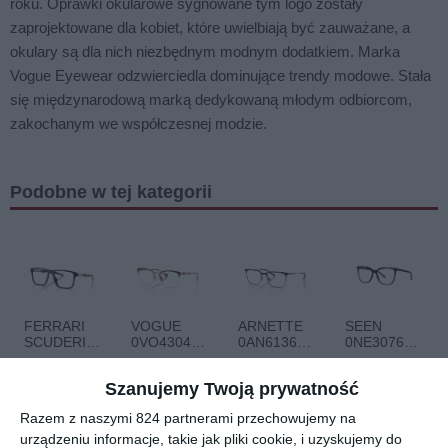
roku. Oprawki okularowe sygnowane tym logo zostały
zaprojektowane dla kobiet, które uwielbiają być zauważane, a
okulary są dla nich niezbędnym modnym dodatkiem. Marka
Vogue Eyewear odzwierciedla dominujące trendy modowe. Stała
się międzynarodową marką dedykowaną młodym odbiorcom,
zakochanym we współczesnej modzie.
Podobne w tej kategorii
FERRARI
VOGUE
ARNETTE
SEEN
SCUDERIA
0VO4304
0AN6136
0NE3076
0FZ8020U
5170
760
001
00
30
20
20
548
328
359
159
501
,
,
,
,
Szanujemy Twoją prywatność
przejdź do
przejdź do
przejdź do
przejdź do
Razem z naszymi 824 partnerami przechowujemy na
sklepu
sklepu
sklepu
sklepu
urządzeniu informacje, takie jak pliki cookie, i uzyskujemy do