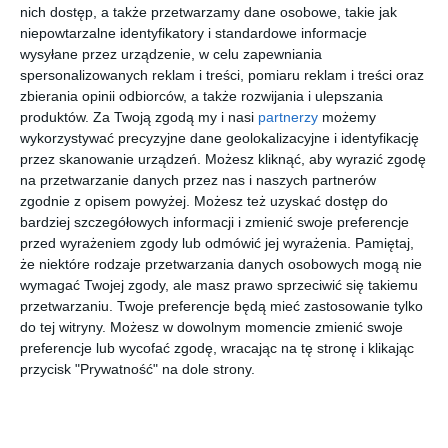
nich dostęp, a także przetwarzamy dane osobowe, takie jak
niepowtarzalne identyfikatory i standardowe informacje
wysyłane przez urządzenie, w celu zapewniania
spersonalizowanych reklam i treści, pomiaru reklam i treści oraz
zbierania opinii odbiorców, a także rozwijania i ulepszania
Sferoflex
GIORGIO
UNOFFICIA
MICHAEL
produktów.
Za Twoją zgodą my i nasi
partnerzy
możemy
0SF2603
ARMANI
L 0UO2181
KORS
wykorzystywać precyzyjne dane geolokalizacyjne i identyfikację
534
0AR5147
002
0MK4119U
20
30
30
20
367
1.042
279
559
przez skanowanie urządzeń. Możesz kliknąć, aby wyrazić zgodę
3003
3005
,
,
,
,
na przetwarzanie danych przez nas i naszych partnerów
przejdź do
przejdź do
przejdź do
przejdź do
zgodnie z opisem powyżej. Możesz też uzyskać dostęp do
sklepu
sklepu
sklepu
sklepu
bardziej szczegółowych informacji i zmienić swoje preferencje
przed wyrażeniem zgody lub odmówić jej wyrażenia.
Pamiętaj,
że niektóre rodzaje przetwarzania danych osobowych mogą nie
wymagać Twojej zgody, ale masz prawo sprzeciwić się takiemu
przetwarzaniu. Twoje preferencje będą mieć zastosowanie tylko
do tej witryny. Możesz w dowolnym momencie zmienić swoje
preferencje lub wycofać zgodę, wracając na tę stronę i klikając
UNOFFICIA
SEEN
DOLCE &
FERRARI
przycisk "Prywatność" na dole strony.
L
0NE1043
GABBANA
SCUDERIA
UNOF0361
003
0DG3424
0FZ8004U
30
20
30
20
279
79
685
375
UU00
3133
501
,
,
,
,
przejdź do
przejdź do
przejdź do
przejdź do
sklepu
sklepu
sklepu
sklepu