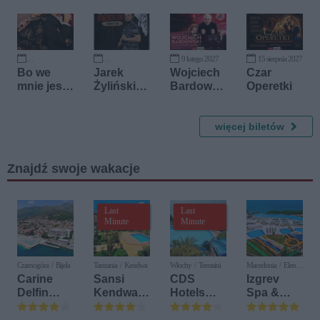
2026
9 lutego 2027
15 sierpnia 2027
24 października 2026
27 października 2026
Bo we
Jarek
Wojciech
Czar
mnie jest
Żyliński
Bardowsk
Operetki
seks -
Stand-up
i. Ulicami
piosenki
paryskich
Kaliny
wspomnie
więcej biletów
Jędrusik
ń
Znajdź swoje wakacje
Last
Last
Minute
Minute
Czarnogóra / Bijela
Tanzania / Kendwa
Włochy / Terrasini
Macedonia / Elen
Kamen
Carine
Sansi
CDS
Izgrev
Delfin
Kendwa
Hotels
Spa &
Bijela (ex.
Beach
Terrasini
Aquapark
Iberostar
Resort
(ex. Citta