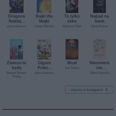
Dragons
Bajki dla
To tylko
Napad na
Naklejaj
Majki
seks
bank
raz po raz
praca zbiorowa
Jolanta Mirecka
Maureen Child
Maria Karnas
Na koniec
świata!
Zawsze tu
Gigant
Woal
Nieumiera
będę
Poleca
nie.
Ana Veloso
Extra.
Opowieść
Hannah Bonam-
praca zbiorowa
Marta Szymska
Young
Kuchnia
o życiu po
kaczogro
śmierci
dzka. Tom
więcej w księgarni
6/2025