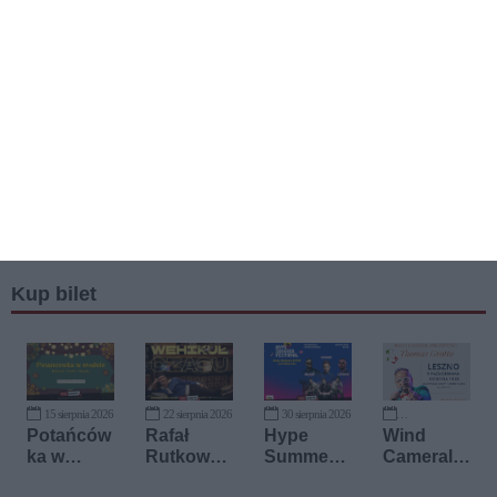
Kup bilet
15 sierpnia 2026
22 sierpnia 2026
30 sierpnia 2026
9 października 2026
Potańców
Rafał
Hype
Wind
ka w
Rutkowsk
Summer
Cameral
Stodole
i
Festiwal
Orchestra