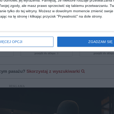
b odmówić jej wyrażenia.
Pamiętaj, że niektóre rodzaje przetwarzani
ojej zgody, ale masz prawo sprzeciwić się takiemu przetwarzaniu. Tw
nie tylko do tej witryny. Możesz w dowolnym momencie zmienić swoje 
jąc na tę stronę i klikając przycisk "Prywatność" na dole strony.
92
COACH 0HC5149T 9005
SFEROFLEX 0SF229
IĘCEJ OPCJI
ZGADZAM SIĘ
00
00
756
652
,
,
przejdź do sklepu
przejdź do skle
szym pasażu?
Skorzystaj z wyszukiwarki
REKLAMA