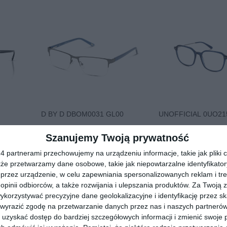
D BY D DBOM0031 GL00
UNOFFICIAL 0UO21
00
40
829
179
Szanujemy Twoją prywatność
,
,
 partnerami przechowujemy na urządzeniu informacje, takie jak pliki c
przejdź do sklepu
przejdź do skle
kże przetwarzamy dane osobowe, takie jak niepowtarzalne identyfikato
przez urządzenie, w celu zapewniania spersonalizowanych reklam i tre
 opinii odbiorców, a także rozwijania i ulepszania produktów.
Za Twoją z
orzystywać precyzyjne dane geolokalizacyjne i identyfikację przez s
 wyrazić zgodę na przetwarzanie danych przez nas i naszych partneró
uzyskać dostęp do bardziej szczegółowych informacji i zmienić swoje 