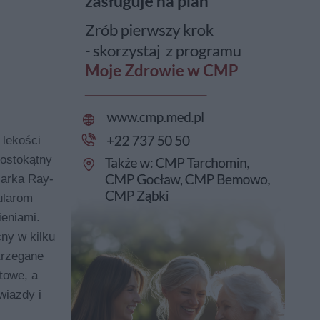
lekości
rostokątny
Marka Ray-
ularom
ieniami.
ny w kilku
trzegane
towe, a
wiazdy i