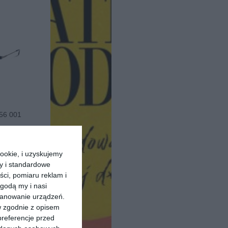
56 001
30
279
,
ookie, i uzyskujemy
pu
ry i standardowe
ści, pomiaru reklam i
godą my i nasi
kanowanie urządzeń.
w zgodnie z opisem
preferencje przed