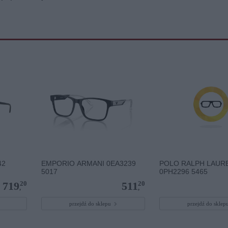
42
EMPORIO ARMANI 0EA3239
POLO RALPH LAUR
5017
0PH2296 5465
20
20
719
511
,
,
przejdź do sklepu
przejdź do skle