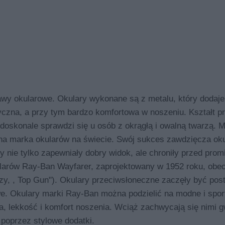
okularowe. Okulary wykonane są z metalu, który dodaje 
tyczna, a przy tym bardzo komfortowa w noszeniu. Kształt p
, doskonale sprawdzi się u osób z okrągłą i owalną twarzą. 
lna marka okularów na świecie. Swój sukces zawdzięcza ok
y nie tylko zapewniały dobry widok, ale chroniły przed prom
larów Ray-Ban Wayfarer, zaprojektowany w 1952 roku, obec
 czy, , Top Gun"). Okulary przeciwsłoneczne zaczęły być pos
owe. Okulary marki Ray-Ban można podzielić na modne i spor
a, lekkość i komfort noszenia. Wciąż zachwycają się nimi g
 poprzez stylowe dodatki.