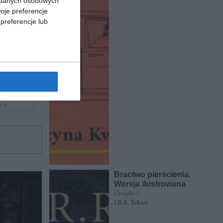
a danych osobowych
oje preferencje
preferencje lub
6 131
20
399
,
pu
Bractwo pierścienia.
Wersja ilustrowana
[ książka ]
J.R.R. Tolkien