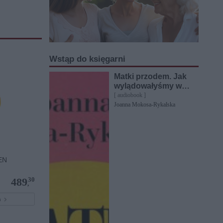
Wstąp do księgarni
Matki przodem. Jak
wylądowałyśmy w
ciemnej d***e
[ audiobook ]
Joanna Mokosa-Rykalska
EN
30
489
,
pu