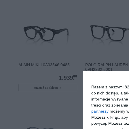
ALAIN MIKLI 0A03546 0485
POLO RALPH LAUREN
0PH2282 5001
00
1.939
,
Razem z naszymi 824
przejdź do sklepu
przejdź do sklepu
do nich dostęp, a ta
informacje wysyłane 
treści oraz zbierania
partnerzy
możemy wyk
Możesz kliknąć, aby
powyżej. Możesz też 