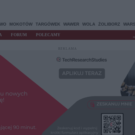
OWO
MOKOTÓW
TARGÓWEK
WAWER
WOLA
ŻOLIBORZ
WAR
A
FORUM
POLECAMY
t
REKLAMA