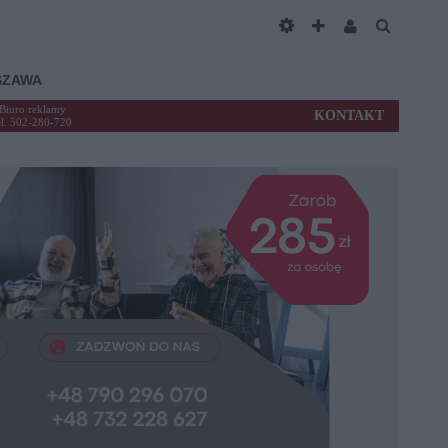
SZAWA
Biuro reklamy
KONTAKT
el. 502-280-720