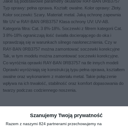
Jakie są podstawowe parametry okularów RAY-BAN 0RB3757
Typ oprawy: pełna oprawa. Kształt: owalne. Kolor oprawy: Złoty.
Kolor soczewki: Szary. Materiał: metal. Jaką ochronę zapewnia
filtr UV w RAY-BAN 0RB3757 Klasa ochrony UV: UV-AB.
Kategoria filtra: Cat. 3 8%-18%. Soczewki z filtrem kategorii Cat.
3 8%-18% ograniczają ilość światła docierającego do oka i
sprawdzają się w warunkach silnego nasłonecznienia. Czy w
RAY-BAN 0RB3757 można zamontować soczewki korekcyjne
Tak, w tym modelu można zamontować soczewki korekcyjne.
Co wyróżnia oprawki RAY-BAN 0RB3757 na tle innych modeli
Oprawki wyróżniają się konstrukcją typu pełna oprawa, kształtem
owalne oraz wykonaniem z materiału metal. Takie połączenie
wpływa na ich trwałość, stabilność oraz komfort dopasowania do
twarzy podczas codziennego noszenia.
Podobne w tej kategorii
Szanujemy Twoją prywatność
Razem z naszymi 824 partnerami przechowujemy na