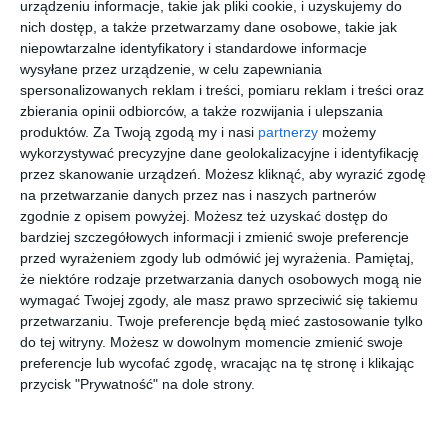
urządzeniu informacje, takie jak pliki cookie, i uzyskujemy do
nich dostęp, a także przetwarzamy dane osobowe, takie jak
niepowtarzalne identyfikatory i standardowe informacje
wysyłane przez urządzenie, w celu zapewniania
PRADA
RALPH
ARMANI
RAY BAN
LINEA
0RA5333U
EXCHANGE
0RB3947
spersonalizowanych reklam i treści, pomiaru reklam i treści oraz
ROSSA 0PS
50018G
0AX4140S
004/4E
zbierania opinii odbiorców, a także rozwijania i ulepszania
00
30
50
00
999
328
325
729
01US
82367P
,
,
,
,
produktów.
Za Twoją zgodą my i nasi
partnerzy
możemy
UFK5L0
przejdź do
przejdź do
przejdź do
przejdź do
wykorzystywać precyzyjne dane geolokalizacyjne i identyfikację
sklepu
sklepu
sklepu
sklepu
przez skanowanie urządzeń. Możesz kliknąć, aby wyrazić zgodę
na przetwarzanie danych przez nas i naszych partnerów
zgodnie z opisem powyżej. Możesz też uzyskać dostęp do
bardziej szczegółowych informacji i zmienić swoje preferencje
przed wyrażeniem zgody lub odmówić jej wyrażenia.
Pamiętaj,
że niektóre rodzaje przetwarzania danych osobowych mogą nie
wymagać Twojej zgody, ale masz prawo sprzeciwić się takiemu
D BY D
PRADA 0PR
POLOPREP
SWAROVSK
przetwarzaniu. Twoje preferencje będą mieć zastosowanie tylko
0DB4051
17WS
0PP9508U
I 0SK7042
002
19Q10D
619273
40467N
do tej witryny. Możesz w dowolnym momencie zmienić swoje
30
30
00
00
209
1.182
405
995
,
,
,
,
preferencje lub wycofać zgodę, wracając na tę stronę i klikając
przycisk "Prywatność" na dole strony.
przejdź do
przejdź do
przejdź do
przejdź do
sklepu
sklepu
sklepu
sklepu