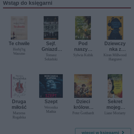
Wstąp do księgarni
Te chwile
Sejf.
Pod
Dziewczy
Gniazdo
naszym
nka z
Herbj?rg
Wassmo
Kruka
niebem
atramentu
Tomasz
Sylwia Kubik
Kiran Millwood
Sekielski
Hargrave
i gwiazd
Druga
Szept
Dzieci
Sekret
miłość
królowej
mojego
Weronika
Mathia
elfów 6 -
męża
Marzena
Peter Gotthardt
Liane Moriarty
Rogalska
Umierając
a dolina
więcej w księgarni