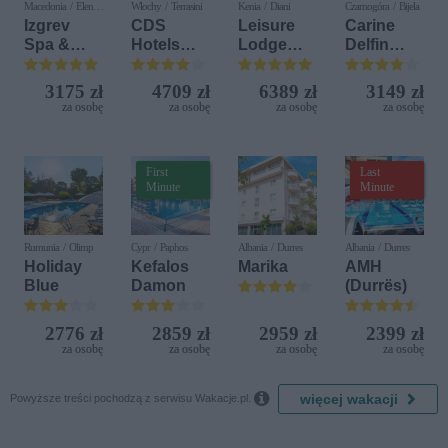
Macedonia / Elen
Włochy / Terrasini
Kenia / Diani
Czarnogóra / Bijela
Kamen
Izgrev
CDS
Leisure
Carine
Spa &
Hotels
Lodge
Delfin
Aquapark
Terrasini
Beach &
Bijela (ex.
(ex. Citta
Golf
Iberostar
3175 zł
4709 zł
6389 zł
3149 zł
del Mare)
Resort by
Bijela
za osobę
za osobę
za osobę
za osobę
Diamonds
Delfin)
First
Last
Minute
Minute
Rumunia / Olimp
Cypr / Paphos
Albania / Durres
Albania / Durres
Holiday
Kefalos
Marika
AMH
Blue
Damon
(Durrës)
2776 zł
2859 zł
2959 zł
2399 zł
za osobę
za osobę
za osobę
za osobę

więcej wakacji
Powyższe treści pochodzą z serwisu Wakacje.pl.