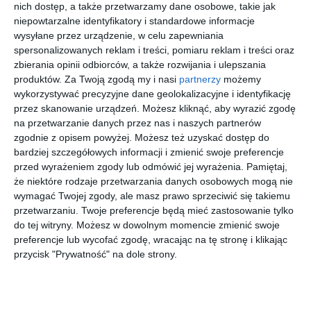
nich dostęp, a także przetwarzamy dane osobowe, takie jak
niepowtarzalne identyfikatory i standardowe informacje
wysyłane przez urządzenie, w celu zapewniania
spersonalizowanych reklam i treści, pomiaru reklam i treści oraz
MICHAEL
EMPORIO
UNOFFICIA
COACH
zbierania opinii odbiorców, a także rozwijania i ulepszania
KORS
ARMANI
L 0UO2157
0HC6213U
produktów.
Za Twoją zgodą my i nasi
partnerzy
możemy
0MK4167U
0EK3004
002
5746
00
50
30
20
500
255
279
559
wykorzystywać precyzyjne dane geolokalizacyjne i identyfikację
4000
5072
,
,
,
,
przez skanowanie urządzeń. Możesz kliknąć, aby wyrazić zgodę
przejdź do
przejdź do
przejdź do
przejdź do
na przetwarzanie danych przez nas i naszych partnerów
sklepu
sklepu
sklepu
sklepu
zgodnie z opisem powyżej. Możesz też uzyskać dostęp do
bardziej szczegółowych informacji i zmienić swoje preferencje
przed wyrażeniem zgody lub odmówić jej wyrażenia.
Pamiętaj,
że niektóre rodzaje przetwarzania danych osobowych mogą nie
wymagać Twojej zgody, ale masz prawo sprzeciwić się takiemu
przetwarzaniu. Twoje preferencje będą mieć zastosowanie tylko
do tej witryny. Możesz w dowolnym momencie zmienić swoje
PERSOL
DOLCE &
UNOFFICIA
RAY-BAN
preferencje lub wycofać zgodę, wracając na tę stronę i klikając
0PO3007V
GABBANA
L 0UO2217
0RX6448
M 24
0DG1356
001
2991 ICON
przycisk "Prywatność" na dole strony.
20
30
30
00
831
909
279
556
1298
,
,
,
,
przejdź do
przejdź do
przejdź do
przejdź do
sklepu
sklepu
sklepu
sklepu