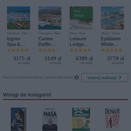
First
Minute
Macedonia / Elen
Czarnogóra / Bijela
Kenia / Diani
Albania / Durres
Kamen
Izgrev
Carine
Leisure
Epidamn
Spa &
Delfin
Lodge
White
Aquapark
Bijela (ex.
Beach &
Sensation
Iberostar
Golf
3175 zł
3149 zł
6389 zł
3779 zł
Bijela
Resort by
za osobę
za osobę
za osobę
za osobę
Delfin)
Diamonds

więcej wakacji
Powyższe treści pochodzą z serwisu Wakacje.pl.
Wstąp do księgarni