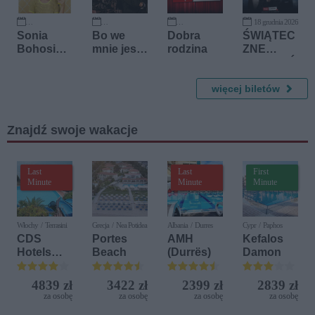
ka,
Szymon
18 grudnia 2026
Marchewk
24 października 2026
24 października 2026
25 października 2026
Sonia
Bo we
Dobra
ŚWIĄTEC
a
Bohosiew
mnie jest
rodzina
ZNE
icz -
seks -
OPOWIEŚ
Domówka
piosenki
CI - Edyta
Kaliny
więcej biletów
Krzemień,
Jędrusik
Damian
Aleksand
Znajdź swoje wakacje
er, Jacek
Szwaj -
koncert
Last
Last
First
Minute
Minute
Minute
Włochy / Terrasini
Grecja / Nea Potidea
Albania / Durres
Cypr / Paphos
CDS
Portes
AMH
Kefalos
Hotels
Beach
(Durrës)
Damon
Terrasini
(ex. Citta
4839 zł
3422 zł
2399 zł
2839 zł
del Mare)
za osobę
za osobę
za osobę
za osobę