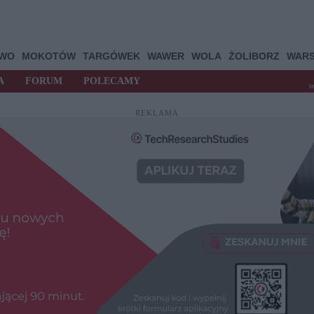
OWO
MOKOTÓW
TARGÓWEK
WAWER
WOLA
ŻOLIBORZ
WAR
A
FORUM
POLECAMY
t
REKLAMA