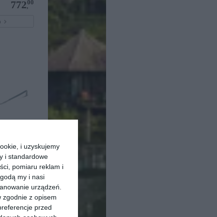
00
772
,
pu
ookie, i uzyskujemy
L00
ry i standardowe
40
59
ści, pomiaru reklam i
,
godą my i nasi
pu
kanowanie urządzeń.
w zgodnie z opisem
preferencje przed