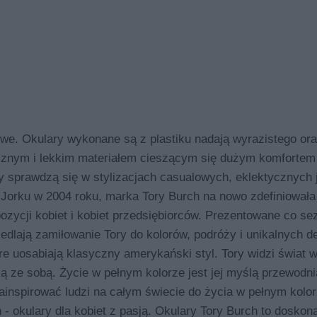
 Okulary wykonane są z plastiku nadają wyrazistego or
cznym i lekkim materiałem cieszącym się dużym komfortem
ary sprawdzą się w stylizacjach casualowych, eklektycznych j
rku w 2004 roku, marka Tory Burch na nowo zdefiniowała
zycji kobiet i kobiet przedsiębiorców. Prezentowane co se
lają zamiłowanie Tory do kolorów, podróży i unikalnych det
re uosabiają klasyczny amerykański styl. Tory widzi świat w
ają ze sobą. Życie w pełnym kolorze jest jej myślą przewodn
 zainspirować ludzi na całym świecie do życia w pełnym kolo
 - okulary dla kobiet z pasją. Okulary Tory Burch to doskon