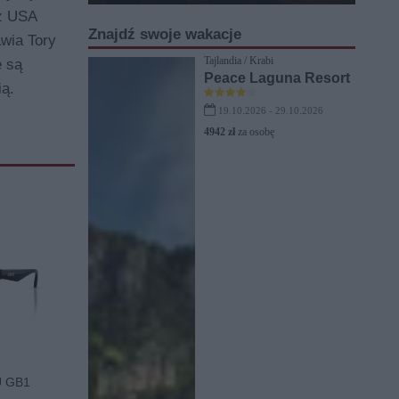
 z USA
Znajdź swoje wakacje
awia Tory
Tajlandia / Krabi
e są
Peace Laguna Resort
ą.
19.10.2026 - 29.10.2026
4942 zł
za osobę
U GB1