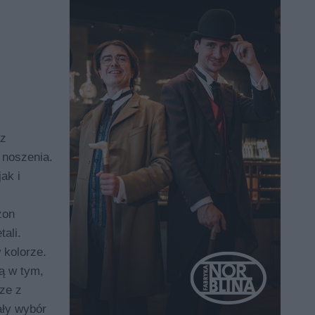
az
 noszenia.
ak i
zon
ali.
 kolorze.
ią w tym,
rze z
ały wybór