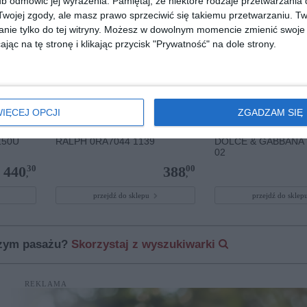
b odmówić jej wyrażenia.
Pamiętaj, że niektóre rodzaje przetwarzani
ojej zgody, ale masz prawo sprzeciwić się takiemu przetwarzaniu. Tw
nie tylko do tej witryny. Możesz w dowolnym momencie zmienić swoje 
jąc na tę stronę i klikając przycisk "Prywatność" na dole strony.
IĘCEJ OPCJI
ZGADZAM SIĘ
150U
RALPH 0RA7044 1139
DOLCE & GABBANA
02
30
00
440
388
,
,
przejdź do sklepu
przejdź do skle
szym pasażu?
Skorzystaj z wyszukiwarki
REKLAMA