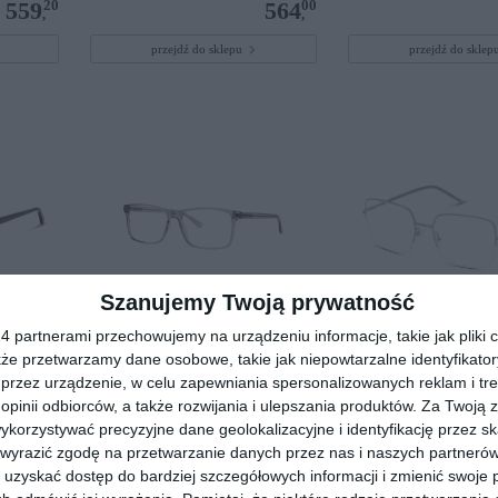
20
00
559
564
,
,
przejdź do sklepu
przejdź do skle
Szanujemy Twoją prywatność
 partnerami przechowujemy na urządzeniu informacje, takie jak pliki c
00
SEEN SNOM0008 GG00
DBYD DBOF5055 G
kże przetwarzamy dane osobowe, takie jak niepowtarzalne identyfikato
40
20
179
79
przez urządzenie, w celu zapewniania spersonalizowanych reklam i tre
,
,
 opinii odbiorców, a także rozwijania i ulepszania produktów.
Za Twoją z
przejdź do sklepu
przejdź do skle
orzystywać precyzyjne dane geolokalizacyjne i identyfikację przez s
 wyrazić zgodę na przetwarzanie danych przez nas i naszych partneró
uzyskać dostęp do bardziej szczegółowych informacji i zmienić swoje 