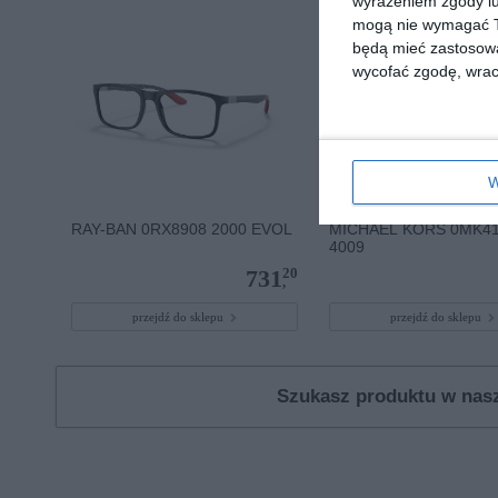
wyrażeniem zgody lu
mogą nie wymagać Tw
będą mieć zastosowa
wycofać zgodę, wraca
W
RAY-BAN 0RX8908 2000 EVOL
MICHAEL KORS 0MK4
4009
20
731
,
przejdź do sklepu
przejdź do sklepu
Szukasz produktu w na