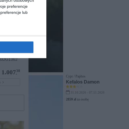
a danych osobowych
oje preferencje
preferencje lub
 0DG1362
30
1.007
,
Cypr / Paphos
Kefalos Damon
pu
31.10.2026 - 07.11.2026
2859 zł
za osobę