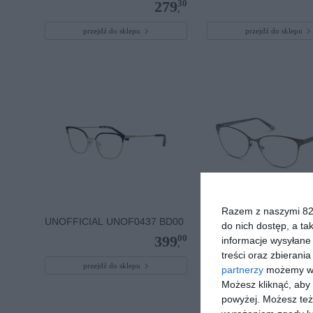
30
279
,
przejdź do sklepu
przejdź do sklepu
Razem z naszymi 824
UNOFFICIAL UNOF0437 BD00
D BY D DBOF0037 GG
do nich dostęp, a ta
00
399
informacje wysyłane 
,
treści oraz zbierania
przejdź do sklepu
przejdź do sklepu
partnerzy
możemy wyk
Możesz kliknąć, aby
powyżej. Możesz też 