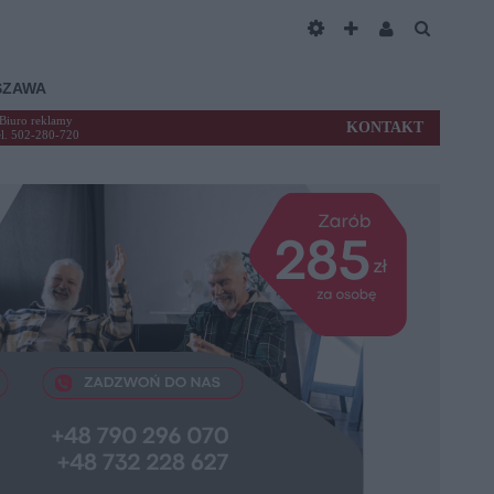
SZAWA
Biuro reklamy
KONTAKT
el. 502-280-720