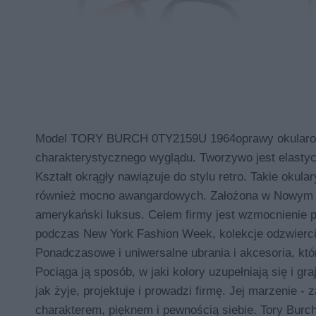
Model TORY BURCH 0TY2159U 1964oprawy okularowe.
charakterystycznego wyglądu. Tworzywo jest elasty
Kształt okrągły nawiązuje do stylu retro. Takie okul
również mocno awangardowych. Założona w Nowym Jo
amerykański luksus. Celem firmy jest wzmocnienie po
podczas New York Fashion Week, kolekcje odzwiercied
Ponadczasowe i uniwersalne ubrania i akcesoria, któ
Pociąga ją sposób, w jaki kolory uzupełniają się i gr
jak żyje, projektuje i prowadzi firmę. Jej marzenie -
charakterem, pięknem i pewnością siebie. Tory Burch