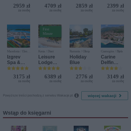
(ex. Citta
2959 zł
4709 zł
2859 zł
2399 zł
del Mare)
za osobę
za osobę
za osobę
za osobę
First
Minute
Macedonia / Elen
Kenia / Diani
Rumunia / Olimp
Czarnogóra / Bijela
Kamen
Izgrev
Leisure
Holiday
Carine
Spa &
Lodge
Blue
Delfin
Aquapark
Beach &
Bijela (ex.
Golf
Iberostar
3175 zł
6389 zł
2776 zł
3149 zł
Resort by
Bijela
za osobę
za osobę
za osobę
za osobę
Diamonds
Delfin)

więcej wakacji
Powyższe treści pochodzą z serwisu Wakacje.pl.
Wstąp do księgarni