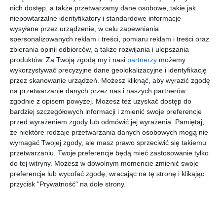
nich dostęp, a także przetwarzamy dane osobowe, takie jak
niepowtarzalne identyfikatory i standardowe informacje
UNOFFICIA
RAY BAN
SAINT
COACH
wysyłane przez urządzenie, w celu zapewniania
L 0UO3064
0RY1631
LAURENT
0HC6153
001
3928
SL M97 001
5613
spersonalizowanych reklam i treści, pomiaru reklam i treści oraz
30
20
00
00
279
255
1.284
719
,
,
,
,
zbierania opinii odbiorców, a także rozwijania i ulepszania
produktów.
Za Twoją zgodą my i nasi
partnerzy
możemy
przejdź do
przejdź do
przejdź do
przejdź do
sklepu
sklepu
sklepu
sklepu
wykorzystywać precyzyjne dane geolokalizacyjne i identyfikację
przez skanowanie urządzeń. Możesz kliknąć, aby wyrazić zgodę
na przetwarzanie danych przez nas i naszych partnerów
zgodnie z opisem powyżej. Możesz też uzyskać dostęp do
bardziej szczegółowych informacji i zmienić swoje preferencje
przed wyrażeniem zgody lub odmówić jej wyrażenia.
Pamiętaj,
że niektóre rodzaje przetwarzania danych osobowych mogą nie
BROOKS
TORY
EMPORIO
RAY-BAN
wymagać Twojej zgody, ale masz prawo sprzeciwić się takiemu
BROTHERS
BURCH
ARMANI
0RX3447V
przetwarzaniu. Twoje preferencje będą mieć zastosowanie tylko
0BB 487T
0TY2151U
0EA1175
2500 ICON
20
00
30
00
607
895
454
556
do tej witryny. Możesz w dowolnym momencie zmienić swoje
1511T
2006
3015
,
,
,
,
preferencje lub wycofać zgodę, wracając na tę stronę i klikając
przejdź do
przejdź do
przejdź do
przejdź do
przycisk "Prywatność" na dole strony.
sklepu
sklepu
sklepu
sklepu