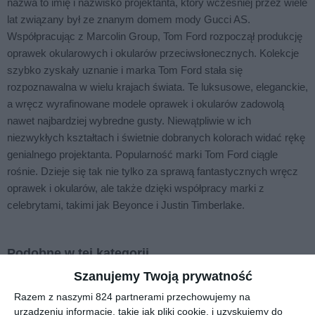
nazwa to imię i nazwisko projektanta, który wcześniej przez wiele
lat związany był ze znanym domem mody Gucci AS.
Współpracując z Marcolin Group, Tom Ford rozpoczął produkcję
oprawek okularowych i okularów przeciwsłonecznych. Kolekcje
szybko zyskały uznanie i marka Tom Ford stała się
rozpoznawalna w wielu krajach świata. Te luksusowe, eleganckie,
a wręcz wyrafinowane modele oprawek i okularów zadowolą
nawet najbardziej wybredne gusty. Niewątpliwie w ich
niezwykłych kształtach i świetnie dobranych kolorach widać rękę
genialnego projektanta. Popularność marki Tom Ford ciągle
rośnie. Dzieje się tak nie tylko za sprawą fantastycznych wręcz
oprawek i okularów, ale także dzięki współpracy marki z
celebrytami, takimi jak Beyonce i Justin Timberlake.
Podobne w tej kategorii
Szanujemy Twoją prywatność
Razem z naszymi 824 partnerami przechowujemy na
urządzeniu informacje, takie jak pliki cookie, i uzyskujemy do