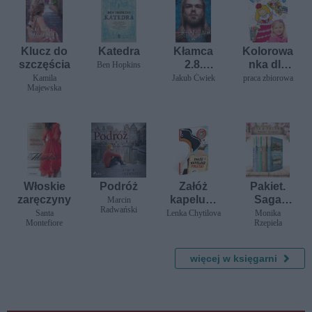
Klucz do
Katedra
Kłamca
Kolorowa
szczęścia
2.8.
nka dla
Ben Hopkins
Papież
dziewczyn
Kamila
Jakub Ćwiek
praca zbiorowa
Majewska
sztuk
ki cz. 2
Włoskie
Podróż
Załóż
Pakiet.
zaręczyny
kapelusz
Saga
Marcin
Radwański
pirata!
Polska
Santa
Lenka Chytilova
Monika
Montefiore
Rzepiela
Przeżyj 7
przygód
więcej w księgarni