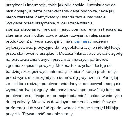
0BE1376
0DB1136T
ARMANI
SNOF5005
urządzeniu informacje, takie jak pliki cookie, i uzyskujemy do
1109
001
0EA3168
VV00
nich dostęp, a także przetwarzamy dane osobowe, takie jak
00
30
20
20
1.109
279
511
159
5850
,
,
,
,
niepowtarzalne identyfikatory i standardowe informacje
przejdź do
przejdź do
przejdź do
przejdź do
wysyłane przez urządzenie, w celu zapewniania
sklepu
sklepu
sklepu
sklepu
spersonalizowanych reklam i treści, pomiaru reklam i treści oraz
zbierania opinii odbiorców, a także rozwijania i ulepszania
produktów.
Za Twoją zgodą my i nasi
partnerzy
możemy
wykorzystywać precyzyjne dane geolokalizacyjne i identyfikację
przez skanowanie urządzeń. Możesz kliknąć, aby wyrazić zgodę
na przetwarzanie danych przez nas i naszych partnerów
zgodnie z opisem powyżej. Możesz też uzyskać dostęp do
D BY D
ARMANI
ARMANI
VOGUE
bardziej szczegółowych informacji i zmienić swoje preferencje
DBOF9013
EXCHANGE
EXCHANGE
0VO4343
NN00
0AX3116
0AX3029
5152
przed wyrażeniem zgody lub odmówić jej wyrażenia.
Pamiętaj,
30
20
50
00
279
367
311
452
8235
8182
,
,
,
,
że niektóre rodzaje przetwarzania danych osobowych mogą nie
wymagać Twojej zgody, ale masz prawo sprzeciwić się takiemu
przejdź do
przejdź do
przejdź do
przejdź do
sklepu
sklepu
sklepu
sklepu
przetwarzaniu. Twoje preferencje będą mieć zastosowanie tylko
do tej witryny. Możesz w dowolnym momencie zmienić swoje
preferencje lub wycofać zgodę, wracając na tę stronę i klikając
przycisk "Prywatność" na dole strony.