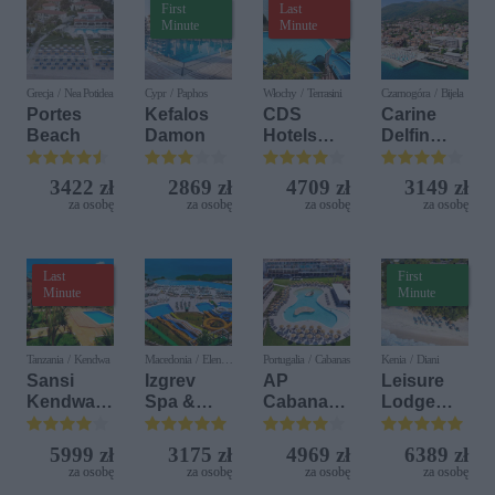
First
Last
Minute
Minute
Grecja / Nea Potidea
Cypr / Paphos
Włochy / Terrasini
Czarnogóra / Bijela
Portes
Kefalos
CDS
Carine
Beach
Damon
Hotels
Delfin
Terrasini
Bijela (ex.
(ex. Citta
Iberostar
3422 zł
2869 zł
4709 zł
3149 zł
del Mare)
Bijela
za osobę
za osobę
za osobę
za osobę
Delfin)
Last
First
Minute
Minute
Tanzania / Kendwa
Macedonia / Elen
Portugalia / Cabanas
Kenia / Diani
Kamen
Sansi
Izgrev
AP
Leisure
Kendwa
Spa &
Cabanas
Lodge
Beach
Aquapark
Beach &
Beach &
Resort
Nature
Golf
5999 zł
3175 zł
4969 zł
6389 zł
Resort by
za osobę
za osobę
za osobę
za osobę
Diamonds