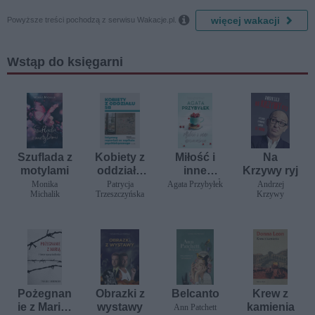

więcej wakacji
Powyższe treści pochodzą z serwisu Wakacje.pl.
Wstąp do księgarni
Szuflada z
Kobiety z
Miłość i
Na
motylami
oddziału
inne
Krzywy ryj
5B.
nieszczęś
Monika
Patrycja
Agata Przybyłek
Andrzej
Michalik
Trzeszczyńska
Krzywy
Intymny
cia. Tom 4
reportaż
ze szpitala
psychiatr
ycznego
Pożegnan
Obrazki z
Belcanto
Krew z
ie z Marią i
wystawy
kamienia
Ann Patchett