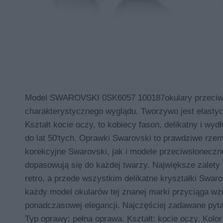
Model SWAROVSKI 0SK6057 100187okulary przeciwsło
charakterystycznego wyglądu. Tworzywo jest elasty
Kształt kocie oczy, to kobiecy fason, delikatny i wy
do lat 50'tych. Oprawki Swarovski to prawdziwe rze
korekcyjne Swarovski, jak i modele przeciwsłoneczne
dopasowują się do każdej twarzy. Największe zalety 
retro, a przede wszystkim delikatne kryształki Swar
każdy model okularów tej znanej marki przyciąga wzro
ponadczasowej elegancji. Najczęściej zadawane p
Typ oprawy: pełna oprawa. Kształt: kocie oczy. Kolor