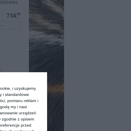
 0DG4491
30
734
,
pu
ookie, i uzyskujemy
ry i standardowe
ści, pomiaru reklam i
/S 807
godą my i nasi
kanowanie urządzeń.
00
359
w zgodnie z opisem
,
preferencje przed
pu