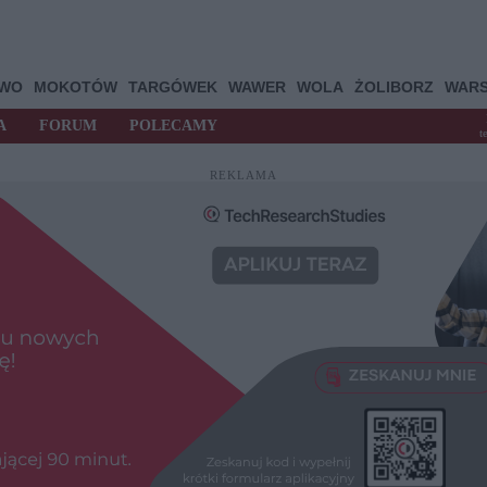
OWO
MOKOTÓW
TARGÓWEK
WAWER
WOLA
ŻOLIBORZ
WAR
A
FORUM
POLECAMY
t
REKLAMA