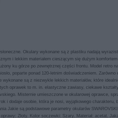
neczne. Okulary wykonane są z plastiku nadają wyrazist
cznym i lekkim materiałem cieszącym się dużym komfortem
dłużony ku górze po zewnętrznej części frontu. Model retro n
miosło, poparte ponad 120-letnim doświadczeniem. Zarówno 
 wykonane są z niezwykle lekkich materiałów, które idealni
tych oprawek to m. in. elastyczne zawiasy, ciekawe kształty
ovskiego. Misternie umieszczone w okularowej oprawce, spr
k i dodaje osobie, która je nosi, wyjątkowego charakteru, 
ytania Jakie są podstawowe parametry okularów SWAROVSK
 oprawy: Złoty. Kolor soczewki: Szary. Materiał: acetat. Ja