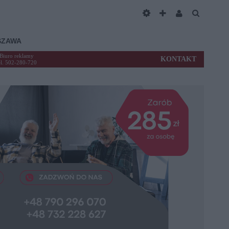
SZAWA
Biuro reklamy
KONTAKT
el. 502-280-720