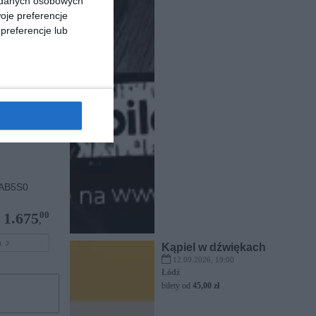
a danych osobowych
oje preferencje
preferencje lub
AB5S0
00
1.675
,
pu
Kąpiel w dźwiękach
12.09.2026, 19:00
Łódź
bilety od
45,00 zł