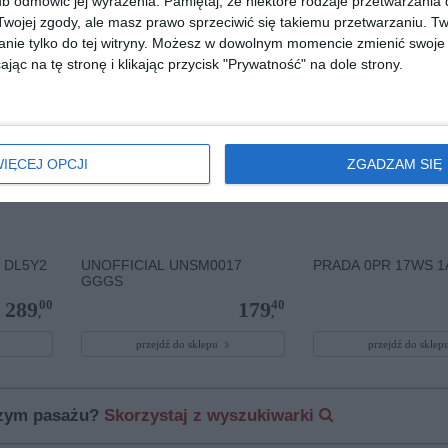
b odmówić jej wyrażenia.
Pamiętaj, że niektóre rodzaje przetwarzani
ojej zgody, ale masz prawo sprzeciwić się takiemu przetwarzaniu. Tw
nie tylko do tej witryny. Możesz w dowolnym momencie zmienić swoje 
jąc na tę stronę i klikając przycisk "Prywatność" na dole strony.
IĘCEJ OPCJI
ZGADZAM SIĘ
 DL5Y2
UNOFFICIAL UNSM0017
PRADA 0PR 17WS 1
GGGS
00
40
289
179
,
,
przejdź do sklepu
przejdź do skle
szym pasażu?
Skorzystaj z wyszukiwarki