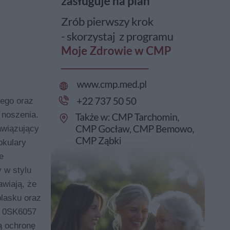
ego oraz
 noszenia.
awiązujący
okulary
e
 w stylu
awiają, że
blasku oraz
I 0SK6057
ką ochronę