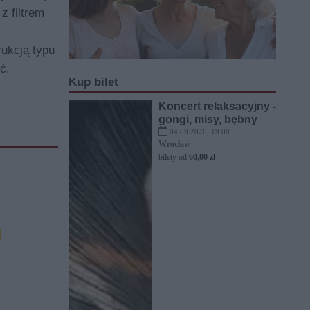
 filtrem
ukcją typu
ć,
Kup bilet
Koncert relaksacyjny -
gongi, misy, bębny
04.09.2026, 19:00
Wrocław
bilety od
60,00 zł