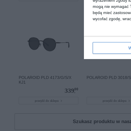
wyrażeniem zgody lu
mogą nie wymagać Tw
będą mieć zastosowa
wycofać zgodę, wraca
W
POLAROID PLD 4173/G/S/X
POLAROID PLD 3018/S
KJ1
00
339
,
przejdź do sklepu
przejdź do sklepu
Szukasz produktu w na