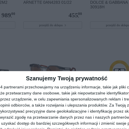
02M2
ARNETTE 0AN4283 01/22
DOLCE & GABBANA
30918H
00
00
989
455
,
,
przejdź do sklepu
przejdź do skle
Szanujemy Twoją prywatność
 partnerami przechowujemy na urządzeniu informacje, takie jak pliki c
kże przetwarzamy dane osobowe, takie jak niepowtarzalne identyfikato
przez urządzenie, w celu zapewniania spersonalizowanych reklam i tre
004
OAKLEY HSTN 0OO9242
POLAROID PLD 4097
 opinii odbiorców, a także rozwijania i ulepszania produktów.
Za Twoją z
924206
orzystywać precyzyjne dane geolokalizacyjne i identyfikację przez s
30
00
615
799
 wyrazić zgodę na przetwarzanie danych przez nas i naszych partneró
,
,
uzyskać dostęp do bardziej szczegółowych informacji i zmienić swoje 
przejdź do sklepu
przejdź do skle