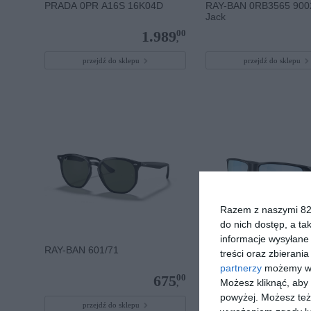
PRADA 0PR A16S 16K04D
RAY-BAN 0RB3565 90
Jack
00
1.989
,
przejdź do sklepu
przejdź do sklepu
Razem z naszymi 824
do nich dostęp, a ta
informacje wysyłane 
RAY-BAN 601/71
OAKLEY 0OO9470 947
treści oraz zbierania
partnerzy
możemy wyk
00
675
Możesz kliknąć, aby
,
powyżej. Możesz też 
przejdź do sklepu
przejdź do sklepu